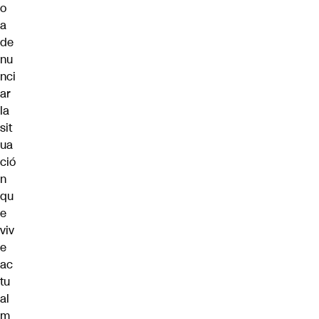
o
a
de
nu
nci
ar
la
sit
ua
ció
n
qu
e
viv
e
ac
tu
al
m