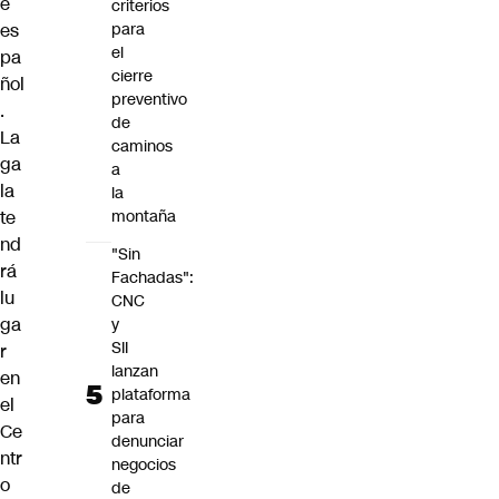
e
criterios
es
para
el
pa
cierre
ñol
preventivo
.
de
La
caminos
ga
a
la
la
te
montaña
nd
"Sin
rá
Fachadas":
lu
CNC
ga
y
SII
r
lanzan
en
plataforma
el
para
Ce
denunciar
ntr
negocios
o
de