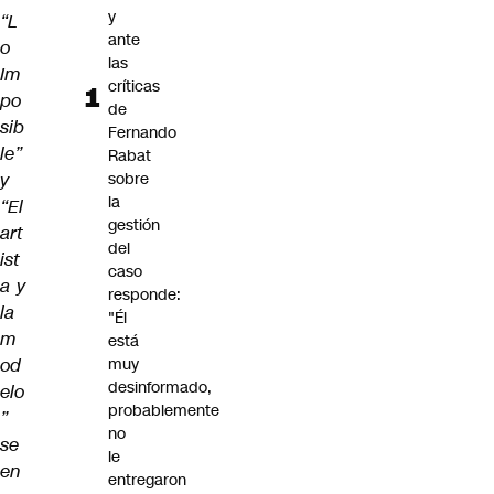
y
“L
ante
o
las
Im
críticas
po
de
sib
Fernando
le”
Rabat
y
sobre
la
“El
gestión
art
del
ist
caso
a y
responde:
la
"Él
m
está
od
muy
desinformado,
elo
probablemente
”
no
se
le
en
entregaron