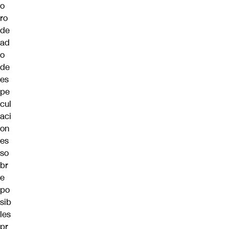
o
ro
de
ad
o
de
es
pe
cul
aci
on
es
so
br
e
po
sib
les
pr