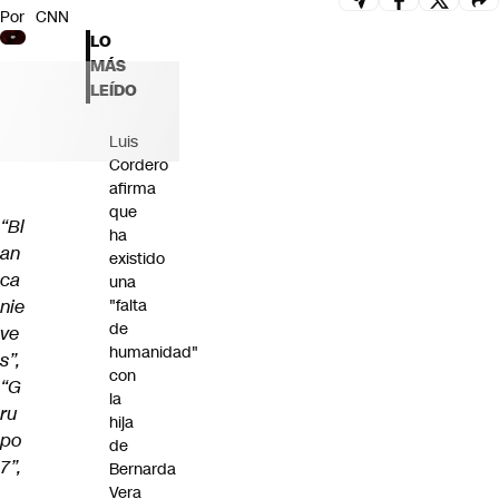
Por
CNN
Futuro 360
LO
Opinión
MÁS
LEÍDO
Luis
Cordero
afirma
que
“Bl
ha
an
existido
ca
una
nie
"falta
de
ve
humanidad"
s”,
con
“G
la
ru
hija
po
de
7”,
Bernarda
Vera