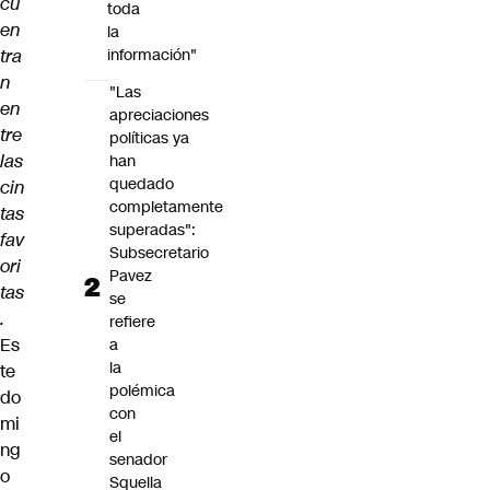
cu
toda
en
la
tra
información"
n
"Las
en
apreciaciones
tre
políticas ya
las
han
quedado
cin
completamente
tas
superadas":
fav
Subsecretario
ori
Pavez
tas
se
.
refiere
Es
a
la
te
polémica
do
con
mi
el
ng
senador
o
Squella