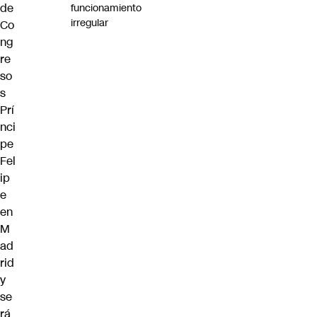
de
funcionamiento
irregular
Co
ng
re
so
s
Prí
nci
pe
Fel
ip
e
en
M
ad
rid
y
se
rá