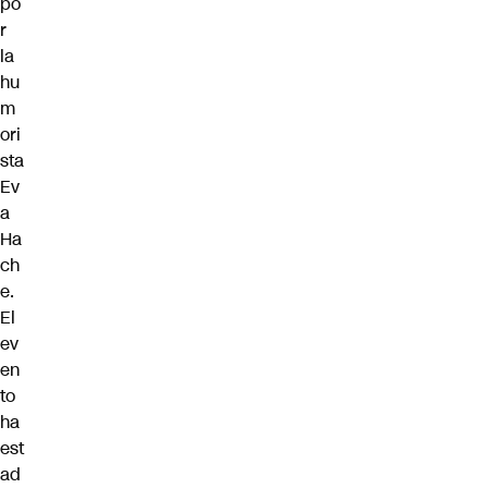
po
r
la
hu
m
ori
sta
Ev
a
Ha
ch
e.
El
ev
en
to
ha
est
ad