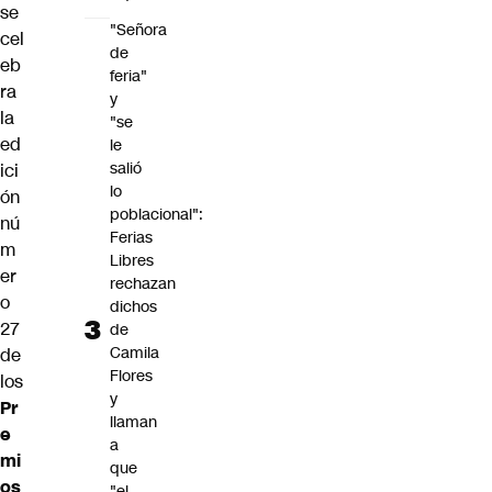
se
"Señora
cel
de
eb
feria"
ra
y
la
"se
ed
le
salió
ici
lo
ón
poblacional":
nú
Ferias
m
Libres
er
rechazan
o
dichos
27
de
Camila
de
Flores
los
y
Pr
llaman
e
a
mi
que
os
"el