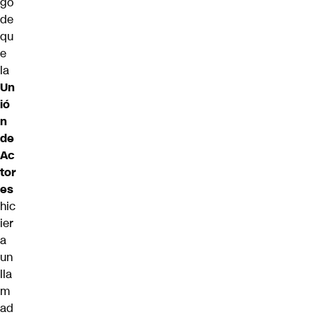
go
de
qu
e
la
Un
ió
n
de
Ac
tor
es
hic
ier
a
un
lla
m
ad