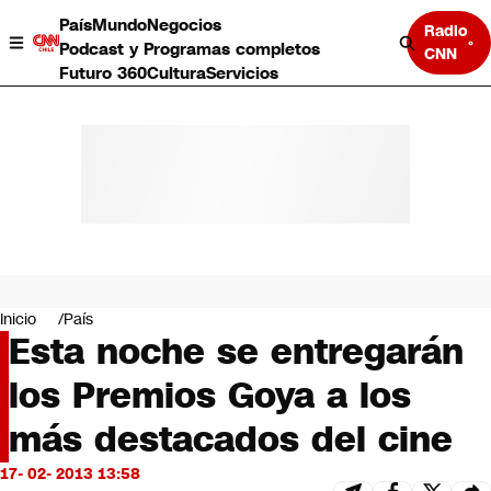
País
Mundo
Negocios
Radio
Podcast y Programas completos
CNN
Futuro 360
Cultura
Servicios
País
Mundo
Negocios
Inicio
País
Esta noche se entregarán
Deportes
Programas completos
los Premios Goya a los
Cultura
Servicios
más destacados del cine
Bits
CNN Data
17- 02- 2013 13:58
CNN tiempo