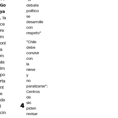
Go
debate
político
ya
se
, la
desarrolle
ce
con
re
respeto"
m
"Chile
oni
debe
a
convivir
m
con
ás
la
im
nieve
po
y
rta
no
paralizarse":
nt
Centros
e
de
de
ski
l
piden
cin
revisar