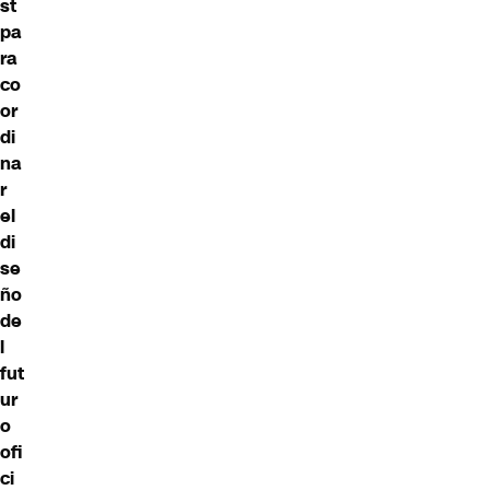
st
pa
ra
co
or
di
na
r
el
di
se
ño
de
l
fut
ur
o
ofi
ci