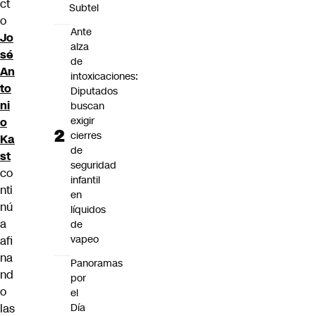
ct
Subtel
o
Ante
Jo
alza
sé
de
An
intoxicaciones:
to
Diputados
ni
buscan
exigir
o
cierres
Ka
de
st
seguridad
co
infantil
nti
en
nú
líquidos
a
de
vapeo
afi
na
Panoramas
nd
por
o
el
Día
las