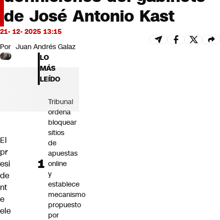
Futuro 360
de José Antonio Kast
Opinión
21- 12- 2025 13:15
Por
Juan Andrés Galaz
LO
MÁS
LEÍDO
Tribunal
ordena
bloquear
sitios
El
de
pr
apuestas
esi
online
y
de
establece
nt
mecanismo
e
propuesto
ele
por