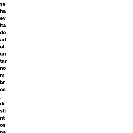
se
ha
ev
ita
do
ad
el
an
tar
no
m
br
es
,
di
sti
nt
os
pa