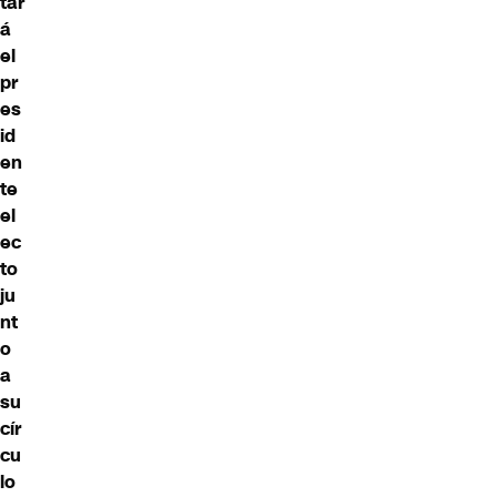
tar
á
el
pr
es
id
en
te
el
ec
to
ju
nt
o
a
su
cír
cu
lo