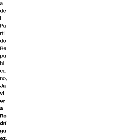
a
de
l
Pa
rti
do
Re
pu
bli
ca
no,
Ja
vi
er
a
Ro
drí
gu
ez
,