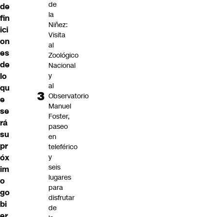
de
de
la
fin
Niñez:
ici
Visita
on
al
es
Zoológico
de
Nacional
y
lo
al
qu
Observatorio
e
Manuel
se
Foster,
rá
paseo
su
en
pr
teleférico
y
óx
seis
im
lugares
o
para
go
disfrutar
bi
de
er