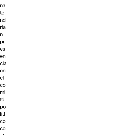
nal
te
nd
ría
n
pr
es
en
cia
en
el
co
mi
té
po
líti
co
ce