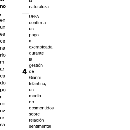
la
no
naturaleza
,
UEFA
en
confirma
un
un
es
pago
ce
a
exempleada
na
durante
rio
la
m
gestión
ar
de
ca
Gianni
do
Infantino,
po
en
medio
r
de
co
desmentidos
nv
sobre
er
relación
sa
sentimental