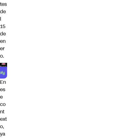
tes
de
l
15
de
en
er
o.
En
es
e
co
nt
ext
o,
ya