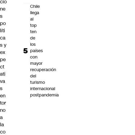
cio
Chile
ne
llega
s
al
po
top
líti
ten
ca
de
los
s y
países
ex
con
pe
mayor
ct
recuperación
ati
del
va
turismo
s
internacional
postpandemia
en
tor
no
a
la
co