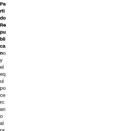
Pa
rti
do
Re
pu
bli
ca
n
o
y
el
eq
ui
po
ce
rc
an
o
al
pr