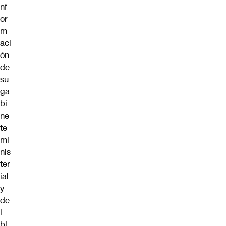
nf
or
m
aci
ón
de
su
ga
bi
ne
te
mi
nis
ter
ial
y
de
l
bl