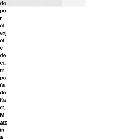
do
po
r
el
exj
ef
e
de
ca
m
pa
ña
de
Ka
st,
M
art
in
a