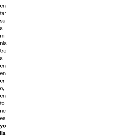
en
tar
su
s
mi
nis
tro
s
en
en
er
o,
en
to
nc
es
yo
lla