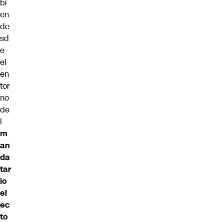
bi
en
de
sd
e
el
en
tor
no
de
l
m
an
da
tar
io
el
ec
to