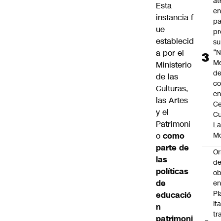
at
Esta
en
instancia f
pa
ue
pr
establecid
su
a por el
“N
M
Ministerio
de
de las
co
Culturas,
en
las Artes
Ce
y el
Cu
Patrimoni
L
o
como
M
parte de
Or
las
de
políticas
ob
de
e
Pl
educació
Ita
n
tr
patrimoni