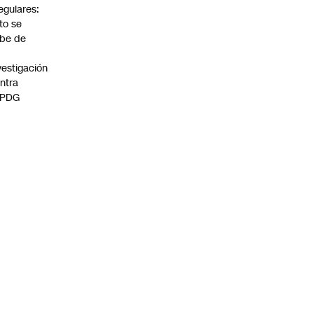
regulares:
to se
be de
vestigación
ntra
 PDG