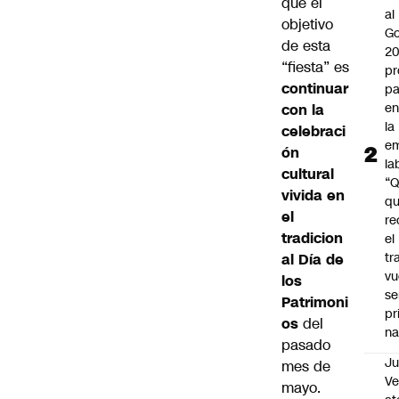
que el
al
objetivo
Go
de esta
2
“fiesta” es
pr
continuar
pa
en
con la
la
celebraci
em
ón
la
cultural
“
vivida en
q
el
re
tradicion
el
tr
al Día de
vu
los
se
Patrimoni
pr
os
del
na
pasado
Ju
mes de
V
mayo.