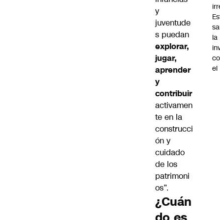
ir
y
Es
juventude
sa
s puedan
la
explorar,
in
jugar,
co
el
aprender
y
contribuir
activamen
te en la
construcci
ón y
cuidado
de los
patrimoni
os”.
¿Cuán
do es