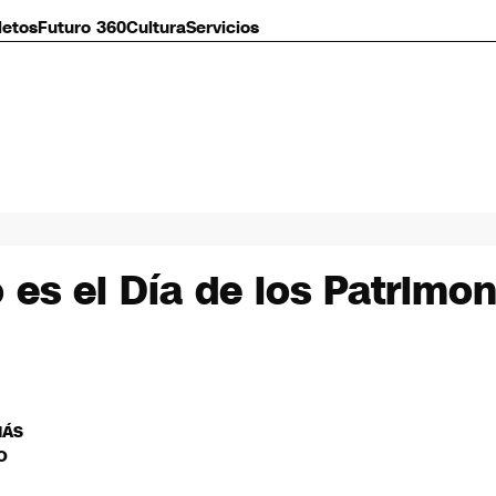
letos
Futuro 360
Cultura
Servicios
es el Día de los Patrimon
MÁS
O