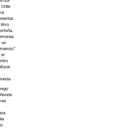
erriza
 Chile
ra
esentar
 libro
orteña.
emorias
 un
mienzo”
 el
ntro
ltural
a
oneda
rego
fiende
ras
n
aza
lia
as