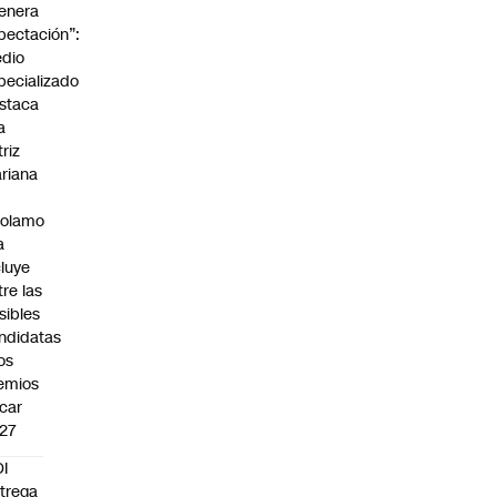
enera
pectación”:
dio
pecializado
staca
a
triz
riana
rolamo
a
cluye
tre las
sibles
ndidatas
los
emios
car
27
I
trega