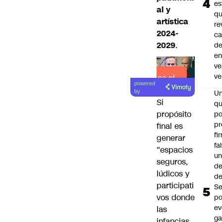
es
al y
q
artística
re
2024-
ca
2029
.
d
e
ve
ve
Lea el
powered
artículo
U
by
Si
qu
propósito
po
pr
final es
fi
generar
fa
“espacios
u
seguros,
de
lúdicos y
de
participati
Se
vos donde
po
ev
las
ga
infancias