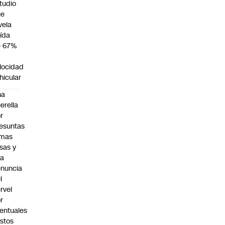
tudio
ue
vela
ída
e 67%
n
locidad
hicular
na
erella
r
esuntas
rmas
lsas y
na
nuncia
l
rvel
r
entuales
stos