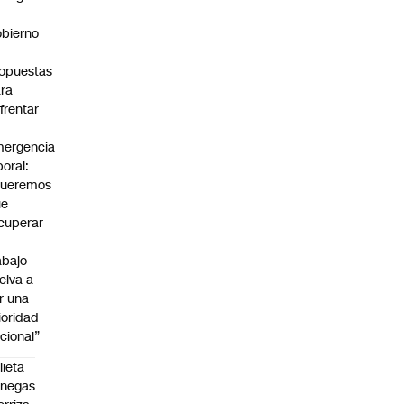
bierno
0
opuestas
ra
frentar
ergencia
boral:
Queremos
ue
cuperar
abajo
elva a
r una
ioridad
cional”
lieta
enegas