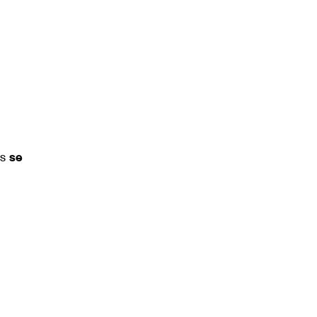
es
se