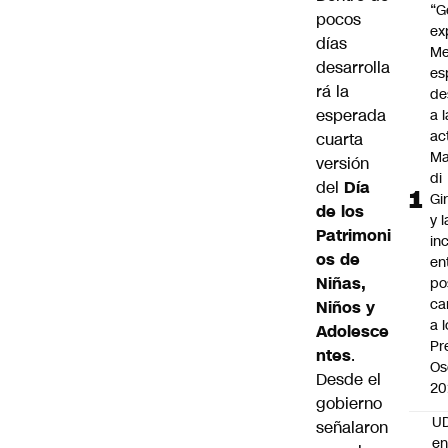
“G
pocos
ex
días
Me
desarrolla
es
rá la
de
esperada
a l
ac
cuarta
Ma
versión
di
del
Día
Gi
de los
y l
Patrimoni
in
os de
en
Niñas,
po
ca
Niños y
a 
Adolesce
Pr
ntes
.
Os
Desde el
20
gobierno
UD
señalaron
en