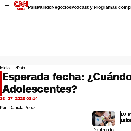
País
Mundo
Negocios
Podcast y Programas comp
País
Mundo
Inicio
País
Negocios
Esperada fecha: ¿Cuándo 
Deportes
Adolescentes?
Programas completos
Cultura
Servicios
25- 07- 2025 08:14
Bits
Por
Daniela Pérez
CNN Data
LO 
CNN tiempo
LEÍD
Futuro 360
Dentro de
Opinión