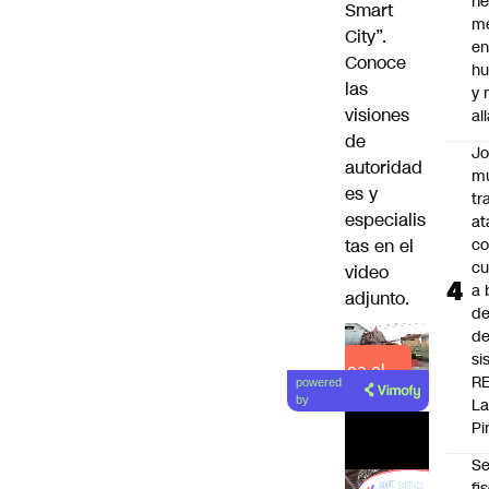
h
Smart
me
City”.
en
Conoce
hu
las
y
visiones
al
de
J
autoridad
mu
es y
tr
especialis
at
tas en el
co
cu
video
a 
adjunto.
de
de
si
Lea el
R
powered
artículo
by
L
Pi
Se
fi