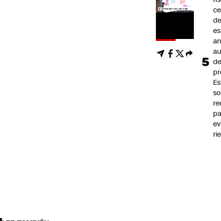
ce
d
es
an
a
d
pr
Es
so
r
pa
ev
ri