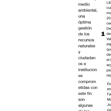
Li
medio
cu
ambiental,
má
una
20
óptima
ce
gestión
De
de los
de
Va
recursos
es
naturales
qu
y
de
ciudadan
el
os e
ar
institucion
pa
es
re
comprom
Es
etidas con
e
este fin
F
son
Ma
Ju
algunas
c