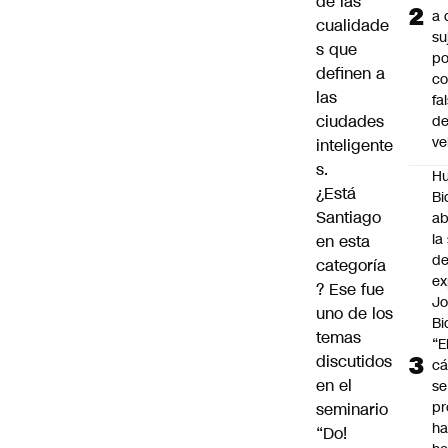
de las
a 
cualidade
su
s que
po
definen a
c
las
fa
ciudades
d
ve
inteligente
s.
Hu
¿Está
Bi
Santiago
a
la
en esta
de
categoría
ex
? Ese fue
J
uno de los
Bi
temas
“E
discutidos
cá
en el
se
pr
seminario
h
“Do!