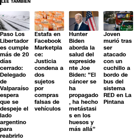
LEE TAMBIÉN
Paso Los
Hunter
Joven
Estafa en
Libertador
Biden
murió tras
Facebook
es cumple
aborda la
ser
Marketpla
más de 20
salud del
atacado
ce:
días
expreside
con un
Justicia
cerrado:
nte Joe
cuchillo a
condena a
Delegado
Biden: “El
bordo de
dos
de
cáncer se
bus del
sujetos
Valparaíso
ha
sistema
por
espera
propagado
RED en La
compras
que se
, ha hecho
Pintana
falsas de
despeje el
metástasi
vehículos
lado
s en los
argentino
huesos y
para
más allá”
reabrirlo