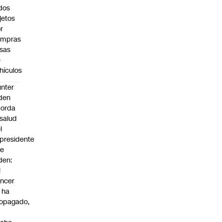
dos
jetos
r
ompras
lsas
e
hículos
nter
den
borda
 salud
l
presidente
oe
den:
l
ncer
 ha
opagado,
a