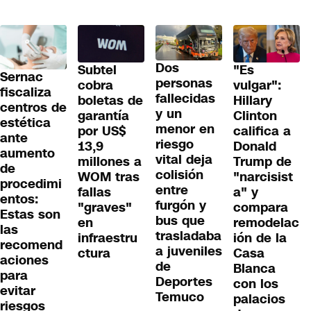
Dos
Subtel
"Es
Sernac
personas
cobra
vulgar":
fiscaliza
fallecidas
boletas de
Hillary
centros de
y un
garantía
Clinton
estética
menor en
por US$
califica a
ante
riesgo
13,9
Donald
aumento
vital deja
millones a
Trump de
de
colisión
WOM tras
"narcisist
procedimi
entre
fallas
a" y
entos:
furgón y
"graves"
compara
Estas son
bus que
en
remodelac
las
trasladaba
infraestru
ión de la
recomend
a juveniles
ctura
Casa
aciones
de
Blanca
para
Deportes
con los
evitar
Temuco
palacios
riesgos