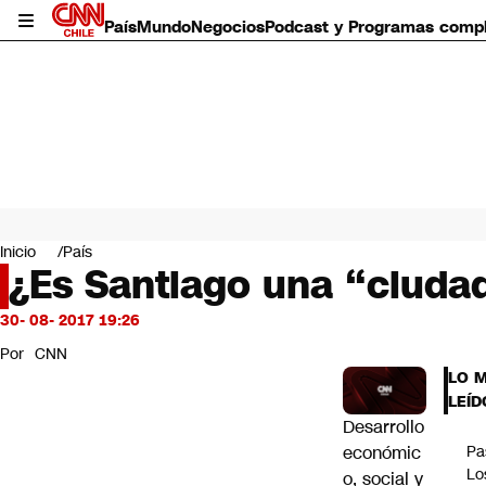
País
Mundo
Negocios
Podcast y Programas comp
País
Mundo
Inicio
País
Negocios
¿Es Santiago una “ciudad
Deportes
Programas completos
30- 08- 2017 19:26
Cultura
Por
CNN
Servicios
LO 
Bits
LEÍD
CNN Data
Desarrollo
CNN tiempo
económic
Pa
Futuro 360
Lo
o, social y
Opinión