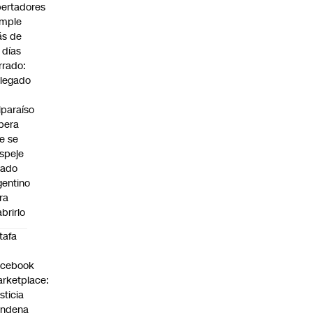
bertadores
mple
s de
 días
rrado:
legado
lparaíso
pera
e se
speje
 lado
gentino
ra
abrirlo
tafa
n
acebook
rketplace:
sticia
ondena