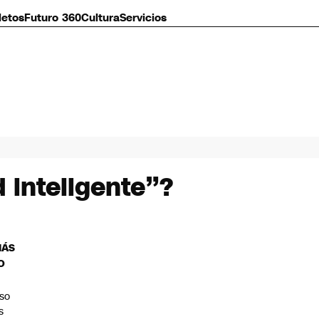
letos
Futuro 360
Cultura
Servicios
 inteligente”?
MÁS
O
so
s