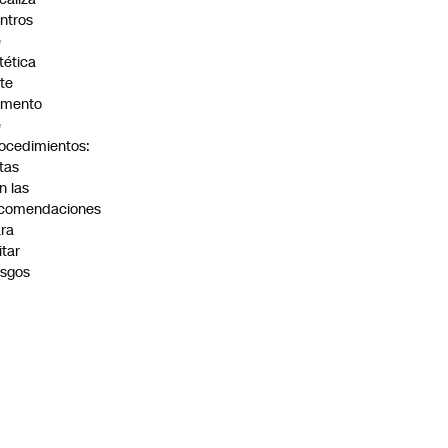
ntros
e
tética
te
umento
e
ocedimientos:
tas
n las
ecomendaciones
ra
itar
esgos