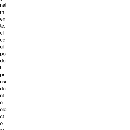
nal
m
en
te,
el
eq
ui
po
de
l
pr
esi
de
nt
e
ele
ct
o