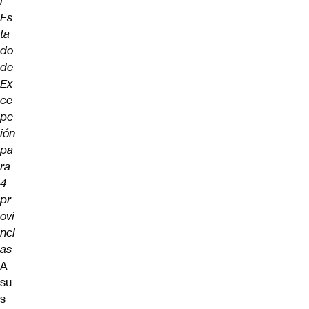
l
Es
ta
do
de
Ex
ce
pc
ión
pa
ra
4
pr
ovi
nci
as
A
su
s