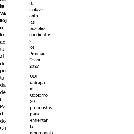
la
la
incluye
Va
entre
llej
las
o
,
posibles
la
candidatas
a
ac
los
tu
Premios
al
Oscar
di
2027
pu
UDI
ta
entrega
da
al
de
Gobierno
l
20
Pa
propuestas
rti
para
enfrentar
do
la
Co
emergencia