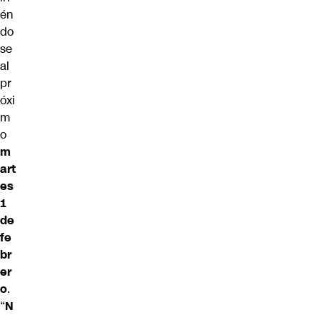
én
do
se
al
pr
óxi
m
o
m
art
es
1
de
fe
br
er
o
.
“
N