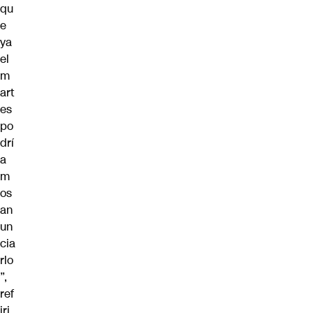
qu
e
ya
el
m
art
es
po
drí
a
m
os
an
un
cia
rlo
”,
ref
iri