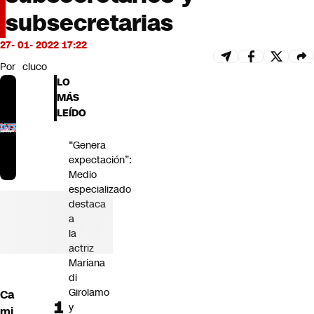
Futuro 360
subsecretarias
Opinión
27- 01- 2022 17:22
Por
cluco
LO
MÁS
LEÍDO
“Genera
expectación”:
Medio
especializado
destaca
a
la
actriz
Mariana
di
Girolamo
Ca
y
mi