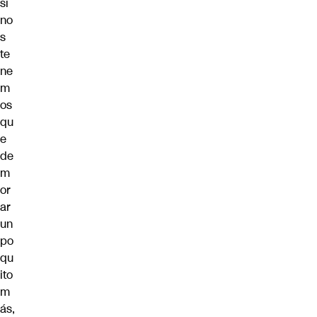
si
no
s
te
ne
m
os
qu
e
de
m
or
ar
un
po
qu
ito
m
ás,