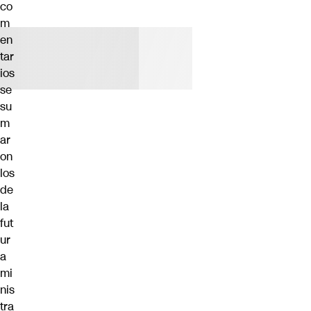
co
m
en
tar
ios
se
su
m
ar
on
los
de
la
fut
ur
a
mi
nis
tra