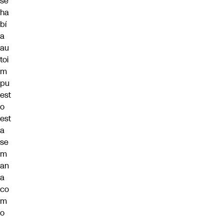
se
ha
bí
a
au
toi
m
pu
est
o
est
a
se
m
an
a
co
m
o