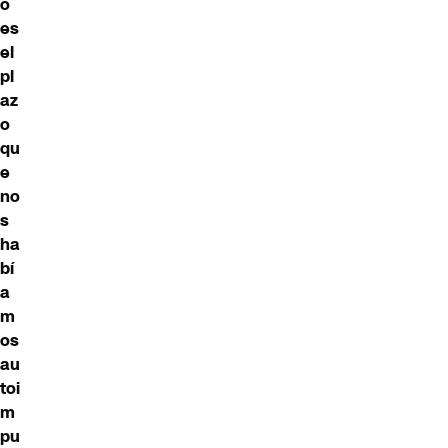
o
es
el
pl
az
o
qu
e
no
s
ha
bí
a
m
os
au
toi
m
pu