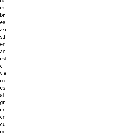
no
m
br
es
asi
sti
er
an
est
e
vie
rn
es
al
gr
an
en
cu
en