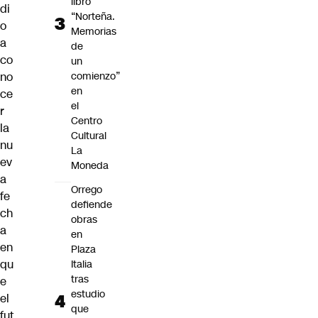
libro
di
“Norteña.
o
Memorias
a
de
co
un
no
comienzo”
en
ce
el
r
Centro
la
Cultural
nu
La
ev
Moneda
a
Orrego
fe
defiende
ch
obras
a
en
en
Plaza
qu
Italia
tras
e
estudio
el
que
fut