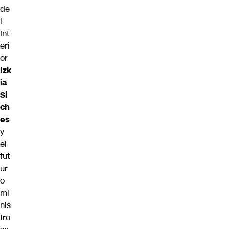
de
l
Int
eri
or
Izk
ia
Si
ch
es
y
el
fut
ur
o
mi
nis
tro