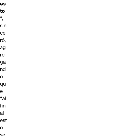
es
to
“,
sin
ce
ró,
ag
re
ga
nd
o
qu
e
“al
fin
al
est
o
se