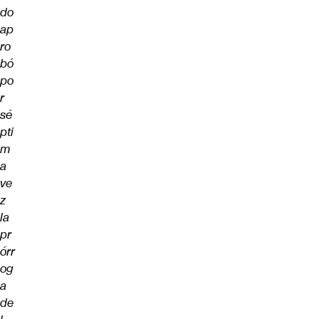
do
ap
ro
bó
po
r
sé
pti
m
a
ve
z
la
pr
órr
og
a
de