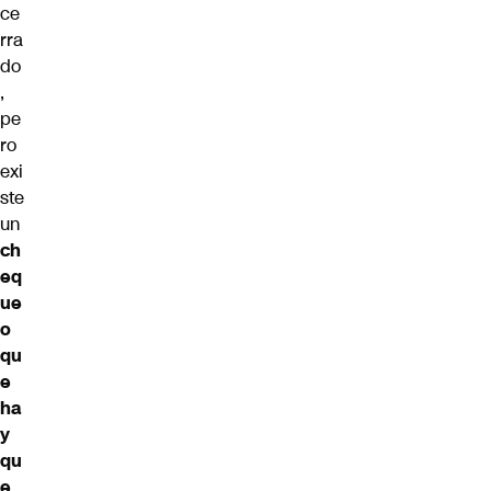
ce
rra
do
,
pe
ro
exi
ste
un
ch
eq
ue
o
qu
e
ha
y
qu
e