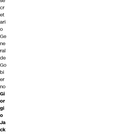
se
cr
et
ari
o
Ge
ne
ral
de
Go
bi
er
no
Gi
or
gi
o
Ja
ck