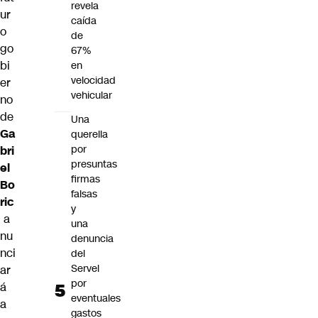
revela
ur
caída
o
de
go
67%
bi
en
velocidad
er
vehicular
no
de
Una
Ga
querella
por
bri
presuntas
el
firmas
Bo
falsas
ric
y
a
una
nu
denuncia
nci
del
Servel
ar
por
á
eventuales
a
gastos