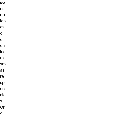
so
n
,
qu
ien
es
di
er
on
las
mi
sm
as
re
sp
ue
sta
s.
Ori
gi