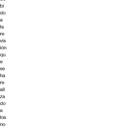
bi
do
a
la
re
vis
ión
qu
e
se
ha
re
ali
za
do
a
los
no