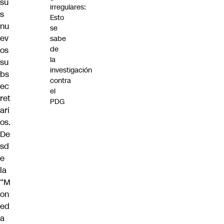
su
irregulares:
s
Esto
nu
se
ev
sabe
de
os
la
su
investigación
bs
contra
ec
el
ret
PDG
ari
os.
De
sd
e
la
“M
on
ed
a