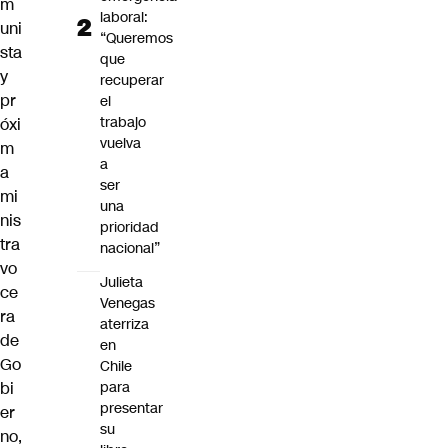
m
laboral:
uni
“Queremos
sta
que
y
recuperar
pr
el
trabajo
óxi
vuelva
m
a
a
ser
mi
una
nis
prioridad
tra
nacional”
vo
Julieta
ce
Venegas
ra
aterriza
de
en
Go
Chile
bi
para
presentar
er
su
no,