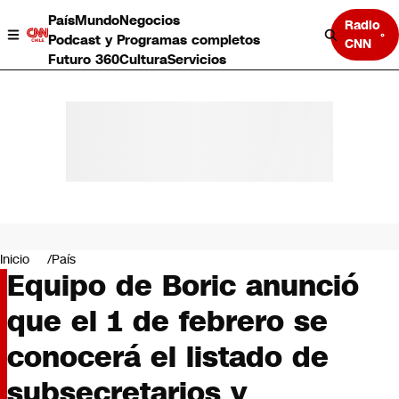
País
Mundo
Negocios
Radio
Podcast y Programas completos
CNN
Futuro 360
Cultura
Servicios
País
Mundo
Negocios
Inicio
País
Equipo de Boric anunció
Deportes
Programas completos
que el 1 de febrero se
Cultura
Servicios
conocerá el listado de
Bits
CNN Data
subsecretarios y
CNN tiempo