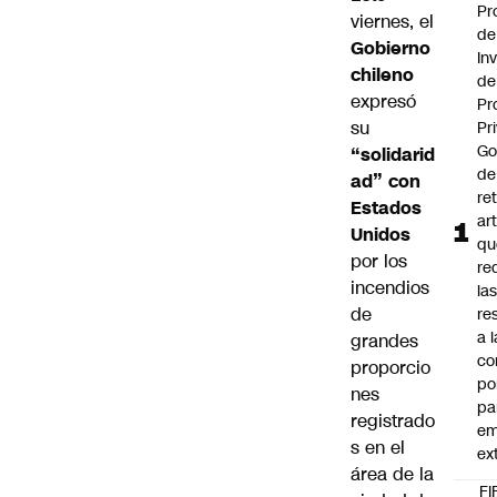
Pr
viernes, el
de
Gobierno
In
chileno
de
expresó
Pr
su
Pr
Go
“solidarid
de
ad” con
ret
Estados
ar
Unidos
qu
por los
re
incendios
la
de
re
a l
grandes
co
proporcio
po
nes
pa
registrado
em
s en el
ex
área de la
FI