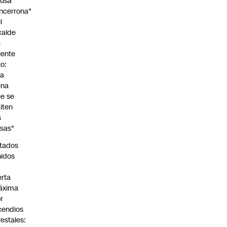
cusa
ncerrona"
l
calde
e
ente
to:
Da
ena
e se
iten
s
sas"
tados
idos
n
erta
áxima
r
cendios
restales: