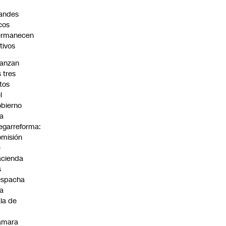
4
andes
cos
ermanecen
tivos
anzan
s tres
tos
l
bierno
la
garreforma:
misión
e
cienda
s
espacha
la
la de
ámara