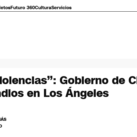
letos
Futuro 360
Cultura
Servicios
lencias”: Gobierno de Ch
ndios en Los Ángeles
MÁS
O