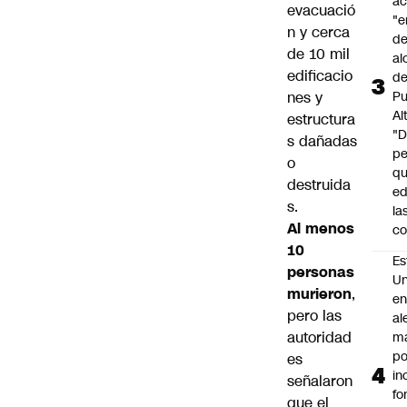
a
evacuació
"e
n y cerca
de
de 10 mil
al
edificacio
d
nes y
Pu
Al
estructura
"
s dañadas
p
o
qu
destruida
ed
s.
la
Al menos
co
10
Es
personas
Un
murieron
,
e
pero las
al
autoridad
m
po
es
in
señalaron
fo
que el