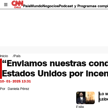
País
Mundo
Negocios
Podcast y Programas comp
País
Mundo
Inicio
País
Negocios
“Enviamos nuestras condo
Deportes
Estados Unidos por ince
Programas completos
Cultura
Servicios
10- 01- 2025 13:31
Bits
Por
Daniela Pérez
CNN Data
LO 
CNN tiempo
LEÍD
Futuro 360
Este
Opinión