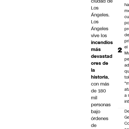
ciudad de
h
Los
m
Ángeles.
cu
Los
po
Ángeles
pr
d
vive los
pr
incendios
el
más
Mu
devastad
pe
ores de
ad
la
qu
historia
,
to
"
con más
at
de 180
a 
mil
in
personas
bajo
De
G
órdenes
Co
de