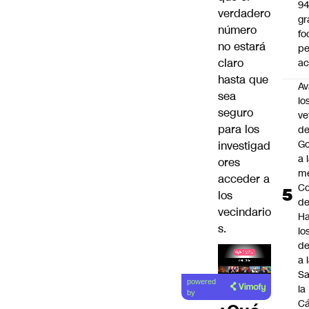
9
verdadero
gr
número
fo
no estará
p
claro
ac
hasta que
Av
sea
lo
seguro
ve
para los
de
Go
investigad
a 
ores
me
acceder a
Co
los
d
vecindario
Ha
s.
lo
d
a 
Sa
Lea el
powered
la
artículo
by
C