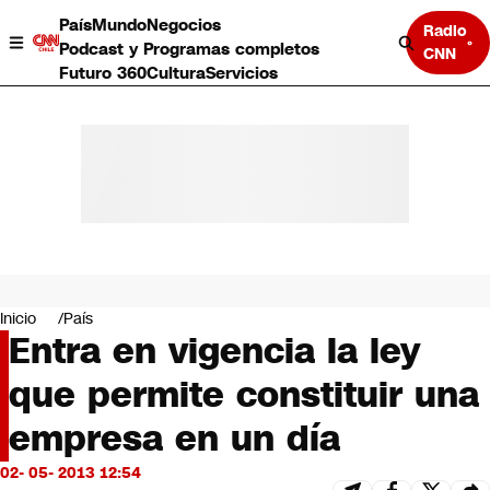
País
Mundo
Negocios
Radio
Podcast y Programas completos
CNN
Futuro 360
Cultura
Servicios
País
Mundo
Negocios
Inicio
País
Entra en vigencia la ley
Deportes
Programas completos
que permite constituir una
Cultura
Servicios
empresa en un día
Bits
CNN Data
02- 05- 2013 12:54
CNN tiempo