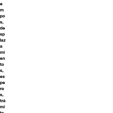
e
m
po
s,
de
sp
laz
a
mi
en
to
s,
es
pe
ra
s,
trá
mi
te