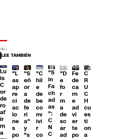
LEE TAMBIÉN
Lu
"S
"L
"S
"C
"D
Fe
C
is
in
as
eñ
hil
e
de
R
C
Fa
ap
or
e
fo
ca
U
or
ch
re
a
de
r
rn
C
de
ad
ci
de
be
m
e
H
ro
as
ac
fe
co
a
ad
cu
af
":
io
ri
nv
de
vi
es
ir
C
ne
a"
ivi
sc
er
ti
m
N
s
y
r
ar
te
on
a
C
po
"s
co
ad
po
a