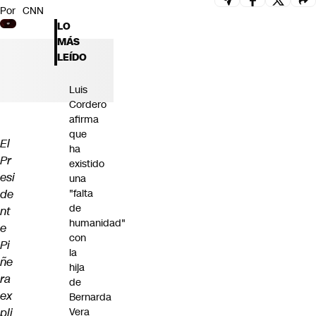
Por
CNN
Futuro 360
LO
Opinión
MÁS
LEÍDO
Luis
Cordero
afirma
que
El
ha
Pr
existido
esi
una
de
"falta
de
nt
humanidad"
e
con
Pi
la
ñe
hija
ra
de
ex
Bernarda
pli
Vera