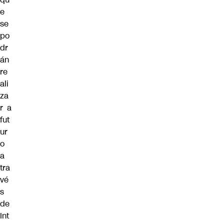
e
se
po
dr
án
re
ali
za
r a
fut
ur
o
a
tra
vé
s
de
Int