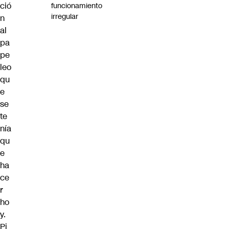
ció
funcionamiento
irregular
n
al
pa
pe
leo
qu
e
se
te
nía
qu
e
ha
ce
r
ho
y.
Pi