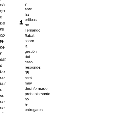
y
có
ante
qu
las
e
críticas
pa
de
ra
Fernando
ob
Rabat
te
sobre
la
ne
gestión
r
del
est
caso
e
responde:
be
"Él
ne
está
fici
muy
desinformado,
o
probablemente
se
no
ne
le
ce
entregaron