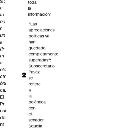
sit
toda
a
la
te
información"
ne
"Las
r
apreciaciones
un
políticas ya
a
han
quedado
fir
completamente
m
superadas":
a
Subsecretario
ele
Pavez
ctr
se
óni
refiere
ca.
a
la
El
polémica
Pr
con
esi
el
de
senador
nt
Squella