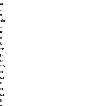
un
dí
a,
sin
o
ta
m
bi
én
pa
ra
div
er
sa
s
co
sa
s
qu