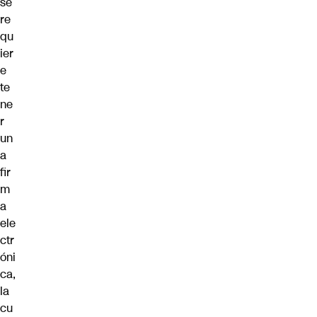
se
re
qu
ier
e
te
ne
r
un
a
fir
m
a
ele
ctr
óni
ca,
la
cu