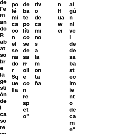
de
po
de
tiv
n
al
Fe
lé
ba
o
H
gú
rn
mi
te
de
ua
n
an
ca
po
ca
w
ni
do
co
líti
mi
ei
ve
R
n
co
no
l
ab
el
se
s
de
at
se
de
a
de
so
na
sa
la
sa
br
do
rr
m
ba
e
r
oll
on
st
la
Sq
e
ta
ec
ge
ue
co
ña
im
sti
lla
n
ie
ón
re
nt
de
sp
o
l
et
de
ca
o"
ca
so
rn
re
e"
sp