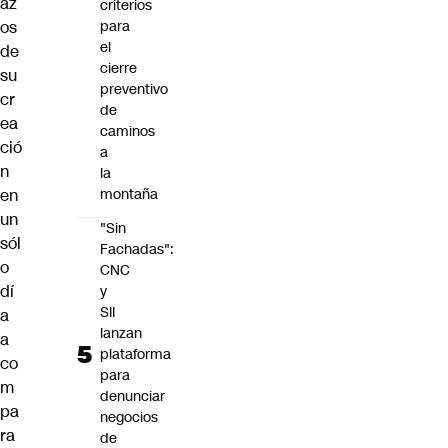
az
criterios
os
para
el
de
cierre
su
preventivo
cr
de
ea
caminos
ció
a
n
la
en
montaña
un
"Sin
sól
Fachadas":
o
CNC
dí
y
SII
a
lanzan
a
plataforma
co
para
m
denunciar
pa
negocios
ra
de