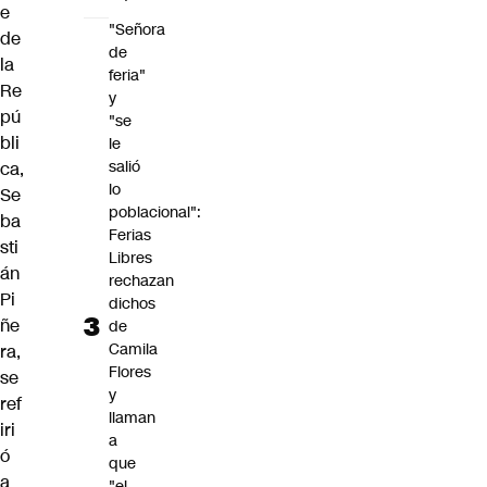
e
"Señora
de
de
la
feria"
Re
y
pú
"se
bli
le
salió
ca,
lo
Se
poblacional":
ba
Ferias
sti
Libres
án
rechazan
Pi
dichos
ñe
de
Camila
ra,
Flores
se
y
ref
llaman
iri
a
ó
que
a
"el