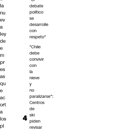
la
debate
político
nu
se
ev
desarrolle
a
con
ley
respeto"
de
"Chile
e
debe
m
convivir
pr
con
es
la
as
nieve
qu
y
e
no
paralizarse":
ac
Centros
ort
de
a
ski
los
piden
pl
revisar