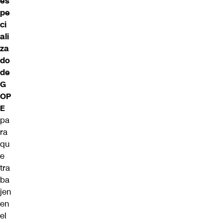
es
pe
ci
ali
za
do
de
G
OP
E
pa
ra
qu
e
tra
ba
jen
en
el