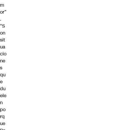
m
or”
.
“S
on
sit
ua
cio
ne
s
qu
e
du
ele
n
po
rq
ue