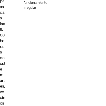
pa
funcionamiento
sa
irregular
da
s
las
9:
00
ho
ra
s
de
est
e
m
art
es,
ve
cin
os