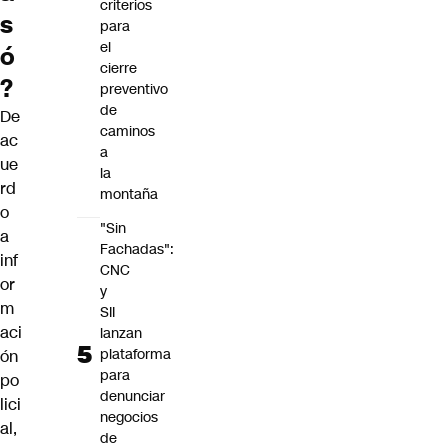
criterios
s
para
el
ó
cierre
?
preventivo
de
De
caminos
ac
a
ue
la
rd
montaña
o
"Sin
a
Fachadas":
inf
CNC
or
y
m
SII
aci
lanzan
plataforma
ón
para
po
denunciar
lici
negocios
al,
de