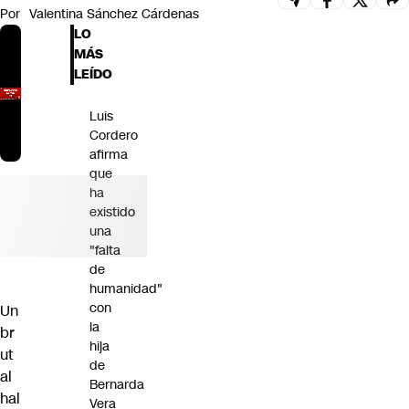
Por
Valentina Sánchez Cárdenas
Futuro 360
LO
Opinión
MÁS
LEÍDO
Luis
Cordero
afirma
que
ha
existido
una
"falta
de
humanidad"
con
Un
la
br
hija
ut
de
al
Bernarda
hal
Vera