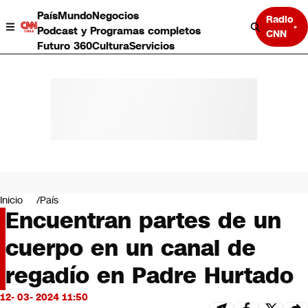
País
Mundo
Negocios
Radio
Podcast y Programas completos
CNN
Futuro 360
Cultura
Servicios
País
Mundo
Negocios
Inicio
País
Encuentran partes de un
Deportes
Programas completos
cuerpo en un canal de
Cultura
Servicios
regadío en Padre Hurtado
Bits
CNN Data
12- 03- 2024 11:50
CNN tiempo