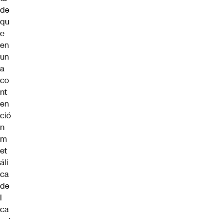
de
qu
e
en
un
a
co
nt
en
ció
n
m
et
áli
ca
de
l
ca