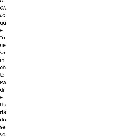
N
Ch
ile
qu
e
“n
ue
va
m
en
te
Pa
dr
e
Hu
rta
do
se
ve