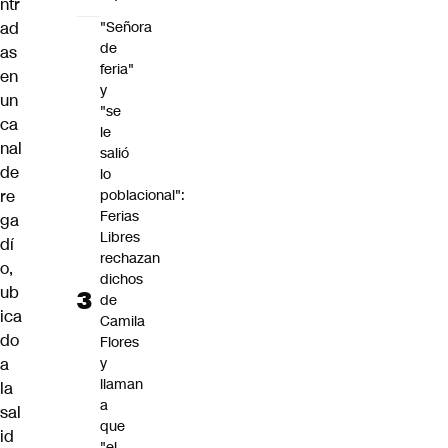
ntr
ad
"Señora
de
as
feria"
en
y
un
"se
ca
le
nal
salió
de
lo
re
poblacional":
Ferias
ga
Libres
dí
rechazan
o,
dichos
ub
de
ica
Camila
do
Flores
a
y
llaman
la
a
sal
que
id
"el