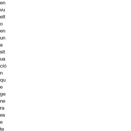
en
vu
elt
o
en
un
a
sit
ua
ció
n
qu
e
ge
ne
ra
es
e
te