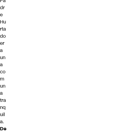
Pa
dr
e
Hu
rta
do
er
a
un
a
co
m
un
a
tra
nq
uil
a.
De