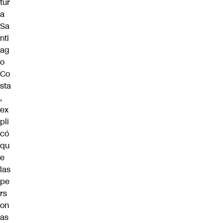
tur
a
Sa
nti
ag
o
Co
sta
,
ex
pli
có
qu
e
las
pe
rs
on
as