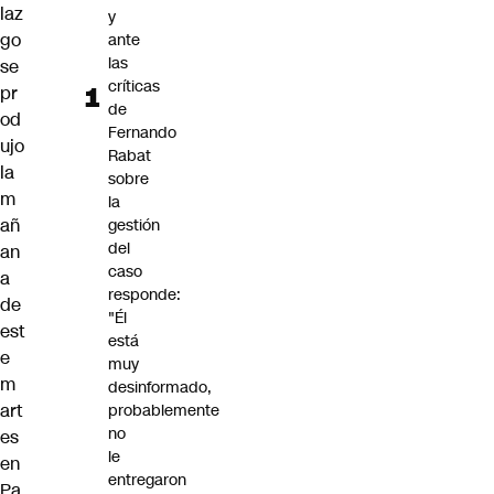
laz
y
go
ante
las
se
críticas
pr
de
od
Fernando
ujo
Rabat
la
sobre
m
la
añ
gestión
del
an
caso
a
responde:
de
"Él
est
está
e
muy
m
desinformado,
art
probablemente
no
es
le
en
entregaron
Pa