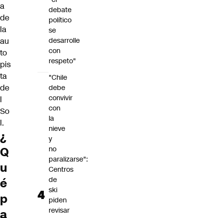
a
debate
de
político
la
se
au
desarrolle
con
to
respeto"
pis
ta
"Chile
de
debe
convivir
l
con
So
la
l.
nieve
¿
y
Q
no
paralizarse":
u
Centros
de
é
ski
p
piden
revisar
a