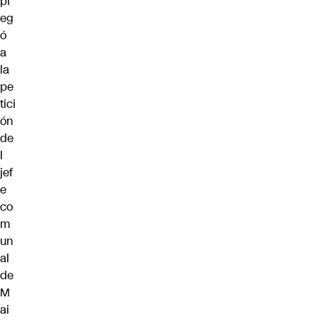
pl
eg
ó
a
la
pe
tici
ón
de
l
jef
e
co
m
un
al
de
M
ai