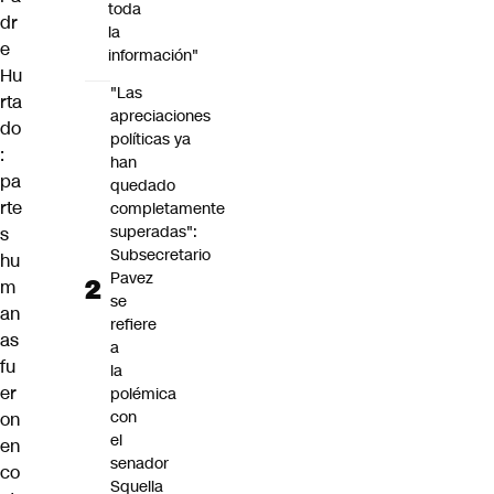
toda
dr
la
e
información"
Hu
"Las
rta
apreciaciones
do
políticas ya
:
han
pa
quedado
rte
completamente
superadas":
s
Subsecretario
hu
Pavez
m
se
an
refiere
as
a
fu
la
er
polémica
con
on
el
en
senador
co
Squella