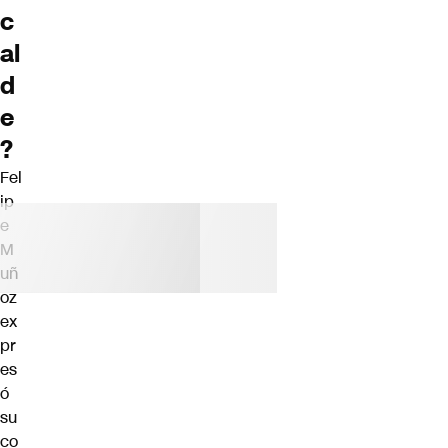
c
al
d
e
?
Fel
ip
e
M
uñ
oz
ex
pr
es
ó
su
co