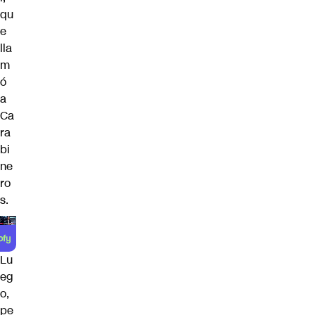
qu
e
lla
m
ó
a
Ca
ra
bi
ne
ro
s.
Lu
eg
o,
pe