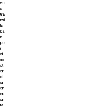
qu
e
tra
nsi
ta
ba
n
po
r
el
se
ct
or
di
er
on
cu
en
ta