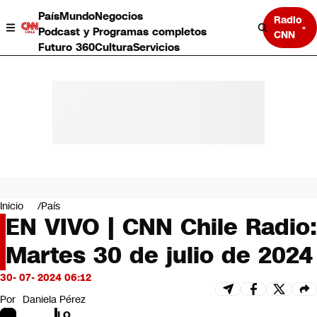
País
Mundo
Negocios
Radio
Podcast y Programas completos
CNN
Futuro 360
Cultura
Servicios
País
Mundo
Negocios
Inicio
País
EN VIVO | CNN Chile Radio:
Deportes
Programas completos
Martes 30 de julio de 2024
Cultura
Servicios
30- 07- 2024 06:12
Bits
CNN Data
Por
Daniela Pérez
CNN tiempo
LO