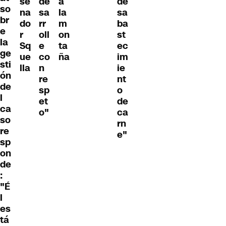
se
de
a
de
so
na
sa
la
sa
br
do
rr
m
ba
e
r
oll
on
st
la
Sq
e
ta
ec
ge
ue
co
ña
im
sti
lla
n
ie
ón
re
nt
de
sp
o
l
et
de
ca
o"
ca
so
rn
re
e"
sp
on
de
:
"É
l
es
tá