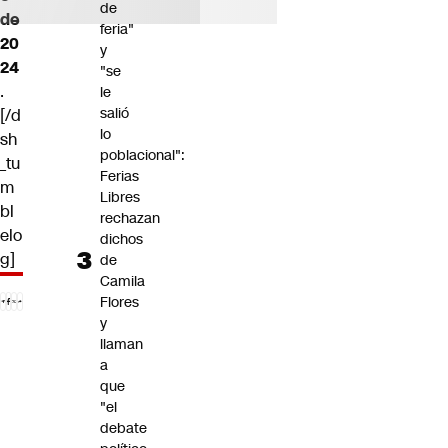
de
de
feria"
20
y
24
"se
.
le
salió
[/d
lo
sh
poblacional":
_tu
Ferias
m
Libres
bl
rechazan
elo
dichos
g]
de
Camila
Flores
y
llaman
a
que
"el
debate