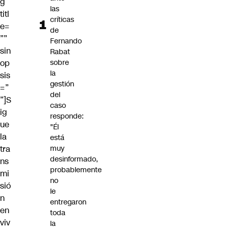
g
las
titl
críticas
e=
de
””
Fernando
sin
Rabat
op
sobre
la
sis
gestión
=”
del
”]S
caso
ig
responde:
ue
"Él
la
está
tra
muy
desinformado,
ns
probablemente
mi
no
sió
le
n
entregaron
en
toda
viv
la