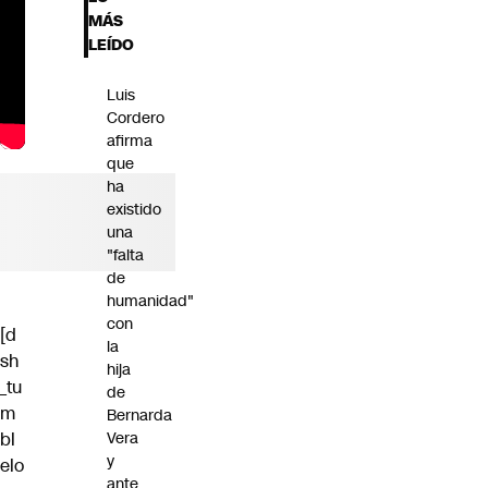
Futuro 360
MÁS
Opinión
LEÍDO
Luis
Cordero
afirma
que
ha
existido
una
"falta
de
humanidad"
con
[d
la
sh
hija
_tu
de
m
Bernarda
bl
Vera
y
elo
ante