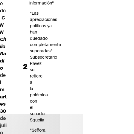
o
información"
de
"Las
C
apreciaciones
N
políticas ya
N
han
quedado
Ch
completamente
ile
superadas":
Ra
Subsecretario
di
Pavez
o
se
de
refiere
l
a
la
m
polémica
art
con
es
el
30
senador
de
Squella
juli
"Señora
o