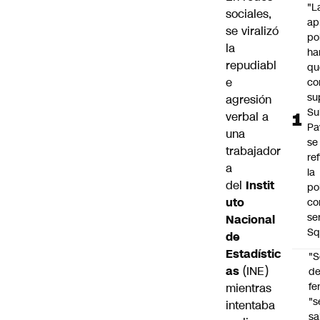
"L
sociales,
ap
se viralizó
po
la
ha
repudiabl
qu
e
co
su
agresión
Su
verbal a
Pa
una
se
trabajador
re
a
la
del
Instit
po
uto
co
se
Nacional
Sq
de
Estadístic
"S
as
(INE)
d
fe
mientras
"s
intentaba
sa