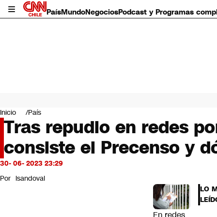
País
Mundo
Negocios
Podcast y Programas comp
País
Mundo
Inicio
País
Negocios
Tras repudio en redes po
Deportes
consiste el Precenso y 
Programas completos
Cultura
Servicios
30- 06- 2023 23:29
Bits
Por
lsandoval
CNN Data
LO 
CNN tiempo
LEÍD
Futuro 360
En redes
Opinión