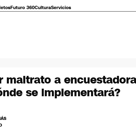
letos
Futuro 360
Cultura
Servicios
r maltrato a encuestadora
dónde se implementará?
MÁS
O