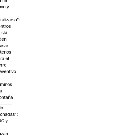
n la
eve y
o
ralizarse":
ntros
 ski
den
visar
iterios
ra el
erre
eventivo
e
aminos
la
ontaña
in
chadas":
NC y
nzan