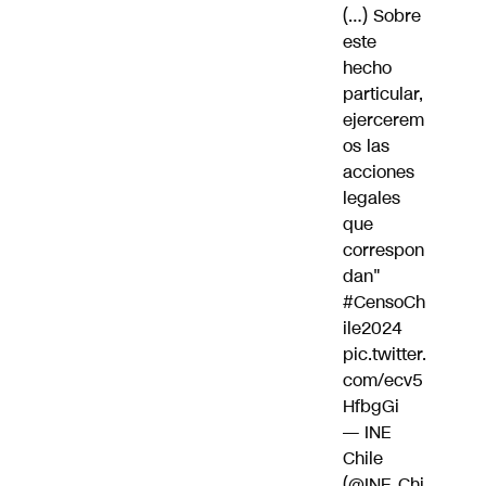
(…) Sobre
este
hecho
particular,
ejercerem
os las
acciones
legales
que
correspon
dan"
#CensoCh
ile2024
pic.twitter.
com/ecv5
HfbgGi
— INE
Chile
(@INE_Chi