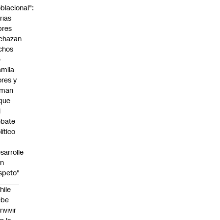
blacional":
rias
bres
chazan
chos
e
mila
ores y
aman
que
l
ebate
lítico
sarrolle
on
speto"
hile
ebe
nvivir