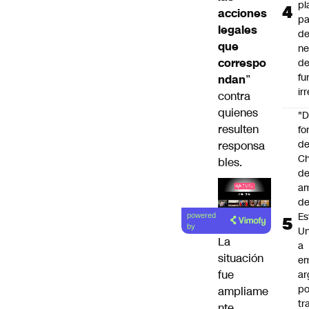
pl
acciones
pa
legales
de
que
ne
correspo
d
fu
ndan
”
ir
contra
quienes
"
resulten
fo
de
responsa
Ch
bles.
de
a
d
Lea el
Es
powered
artículo
by
Un
La
a
situación
e
fue
ar
po
ampliame
tr
nte