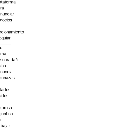
ataforma
ra
nunciar
gocios
e
ncionamiento
regular
De
rma
scarada":
ina
nuncia
menazas
e
tados
idos
mpresa
gentina
r
abajar