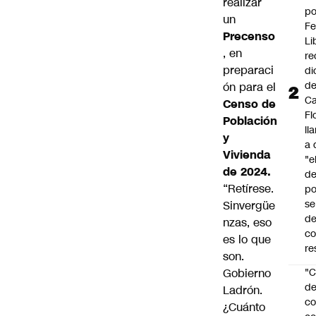
realizar
po
un
Fe
Precenso
Li
, en
re
preparaci
di
d
ón para el
Ca
Censo de
Fl
Población
ll
y
a 
Vivienda
"e
de 2024.
d
“Retírese.
po
se
Sinvergüe
de
nzas, eso
c
es lo que
re
son.
Gobierno
"C
d
Ladrón.
co
¿Cuánto