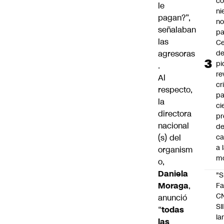
co
le
ni
pagan?”,
n
señalaban
pa
las
Ce
agresoras
de
pi
.
re
Al
cr
respecto,
pa
la
ci
directora
pr
nacional
d
(s) del
c
a 
organism
m
o,
Daniela
"S
Moraga
,
Fa
C
anunció
SII
“
todas
la
las