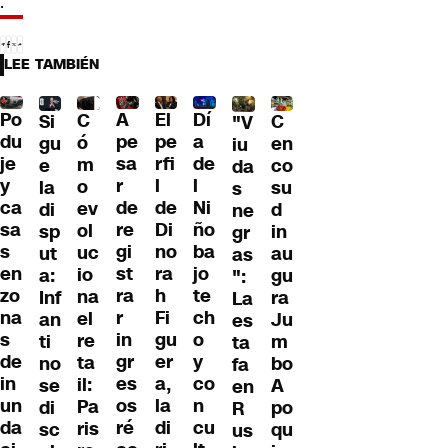
.
LEE TAMBIÉN
Po
A
El
Dí
C
Si
C
"V
du
pe
pe
a
ó
gu
en
iu
je
sa
rfi
de
m
e
co
da
y
r
l
l
o
la
su
s
ca
de
de
Ni
ev
di
d
ne
sa
re
Di
ño
ol
sp
in
gr
s
gi
no
ba
uc
ut
au
as
en
st
ra
jo
io
a:
gu
":
zo
ra
h
te
na
Inf
ra
La
na
r
Fi
ch
el
an
Ju
es
s
in
gu
o
re
ti
m
ta
de
gr
er
y
ta
no
bo
fa
in
es
a,
co
il:
se
A
en
un
os
la
n
Pa
di
po
R
da
ré
di
cu
ris
sc
qu
us