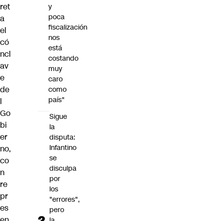
ret
y
poca
a
fiscalización
el
nos
có
está
ncl
costando
av
muy
e
caro
de
como
país"
l
Go
Sigue
bi
la
er
disputa:
Infantino
no,
se
co
disculpa
n
por
re
los
pr
"errores",
es
pero
en
la