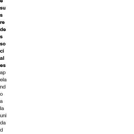
e
su
s
re
de
s
so
ci
al
es
ap
ela
nd
o
a
la
uni
da
d