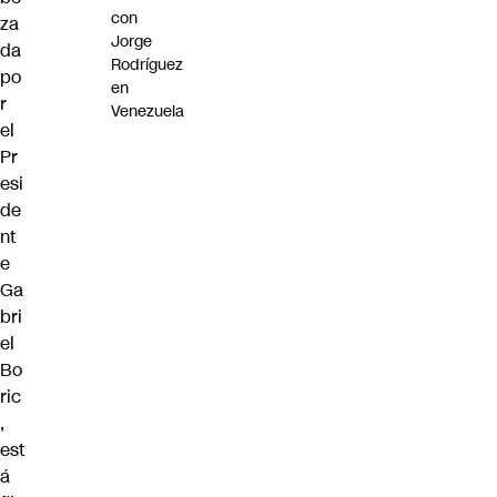
con
za
Jorge
da
Rodríguez
po
en
r
Venezuela
el
Pr
esi
de
nt
e
Ga
bri
el
Bo
ric
,
est
á