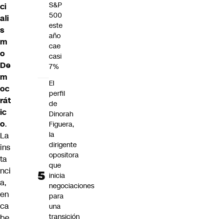
S&P
ci
500
ali
este
s
año
m
cae
o
casi
De
7%
m
El
oc
perfil
rát
de
ic
Dinorah
o
.
Figuera,
la
La
dirigente
ins
opositora
ta
que
nci
inicia
a,
negociaciones
en
para
ca
una
transición
be