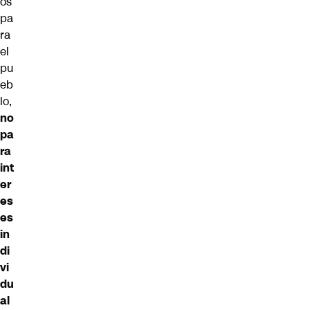
os
pa
ra
el
pu
eb
lo,
no
pa
ra
int
er
es
es
in
di
vi
du
al