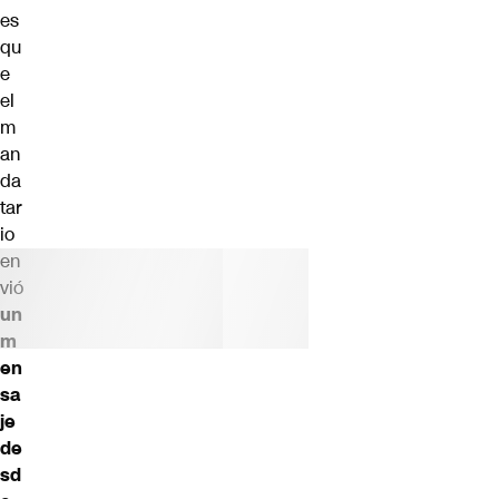
es
qu
e
el
m
an
da
tar
io
en
vió
un
m
en
sa
je
de
sd