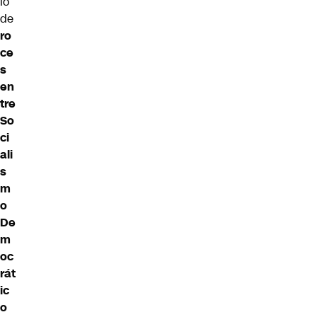
io
de
ro
ce
s
en
tre
So
ci
ali
s
m
o
De
m
oc
rát
ic
o