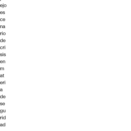
ejo
es
ce
na
rio
de
cri
sis
en
m
at
eri
a
de
se
gu
rid
ad