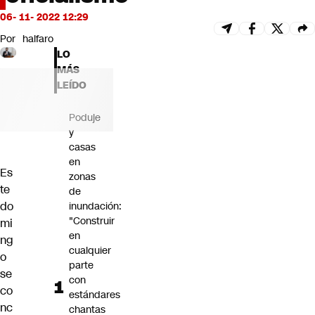
Futuro 360
06- 11- 2022 12:29
Opinión
Por
halfaro
LO
MÁS
LEÍDO
Poduje
y
casas
en
Es
zonas
te
de
do
inundación:
"Construir
mi
en
ng
cualquier
o
parte
se
con
co
estándares
nc
chantas