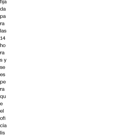
fija
da
pa
ra
las
14
ho
ra
s y
se
es
pe
ra
qu
e
el
ofi
cia
lis