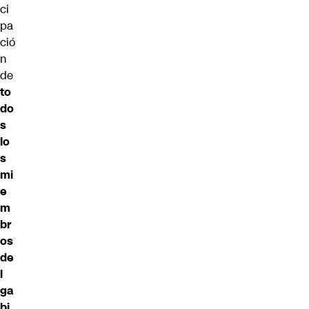
ci
pa
ció
n
de
to
do
s
lo
s
mi
e
m
br
os
de
l
ga
bi