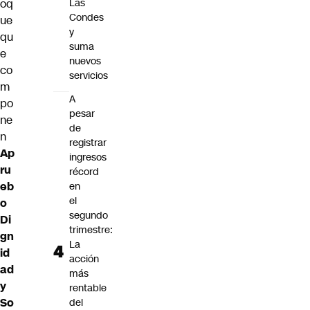
Las
oq
Condes
ue
y
qu
suma
e
nuevos
co
servicios
m
A
po
pesar
ne
de
n
registrar
Ap
ingresos
ru
récord
eb
en
el
o
segundo
Di
trimestre:
gn
La
id
acción
ad
más
y
rentable
So
del