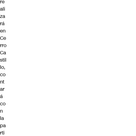
re
ali
za
rá
en
Ce
rro
Ca
stil
lo,
co
nt
ar
á
co
n
la
pa
rti