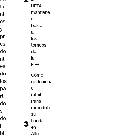
UEFA
ta
mantiene
nt
el
es
boicot
y
a
pr
los
esi
torneos
de
de
la
nt
FIFA
es
de
Cómo
los
evoluciona
el
pa
retail:
rti
Paris
do
remodela
s
su
de
tienda
l
en
bl
Alto