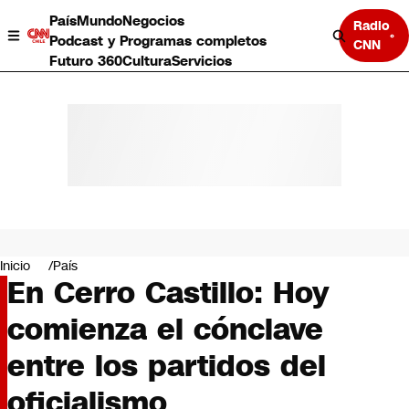
País
Mundo
Negocios
Radio
Podcast y Programas completos
CNN
Futuro 360
Cultura
Servicios
País
Mundo
Negocios
Inicio
País
En Cerro Castillo: Hoy
Deportes
Programas completos
comienza el cónclave
Cultura
Servicios
entre los partidos del
Bits
CNN Data
oficialismo
CNN tiempo