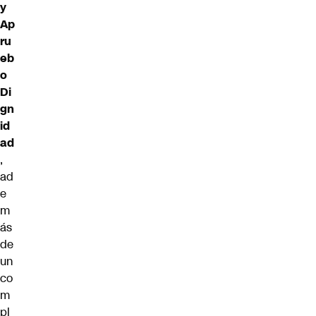
y
Ap
ru
eb
o
Di
gn
id
ad
,
ad
e
m
ás
de
un
co
m
pl