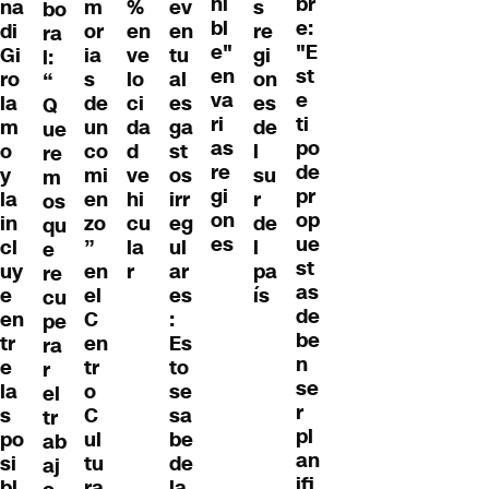
ni
br
na
m
%
ev
s
bo
bl
e:
di
or
en
en
re
ra
e"
"E
Gi
ia
ve
tu
gi
l:
en
st
ro
s
lo
al
on
“
va
e
la
de
ci
es
es
Q
ri
ti
m
un
da
ga
de
ue
as
po
o
co
d
st
l
re
re
de
y
mi
ve
os
su
m
gi
pr
la
en
hi
irr
r
os
on
op
in
zo
cu
eg
de
qu
es
ue
cl
”
la
ul
l
e
st
uy
en
r
ar
pa
re
as
e
el
es
ís
cu
de
en
C
:
pe
be
tr
en
Es
ra
n
e
tr
to
r
se
la
o
se
el
r
s
C
sa
tr
pl
po
ul
be
ab
an
si
tu
de
aj
ifi
bl
ra
la