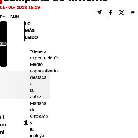
Futuro 360
06- 06- 2018 15:19
Opinión
Por
CNN
LO
MÁS
LEÍDO
“Genera
expectación”:
Medio
especializado
destaca
a
la
actriz
Mariana
di
Girolamo
El
y
mi
la
ni
incluye