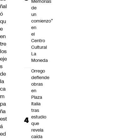
Memorias
ñal
de
ó
un
qu
comienzo”
en
e
el
en
Centro
tre
Cultural
los
La
eje
Moneda
s
Orrego
de
defiende
la
obras
ca
en
m
Plaza
pa
Italia
tras
ña
estudio
est
que
á
revela
ed
caída