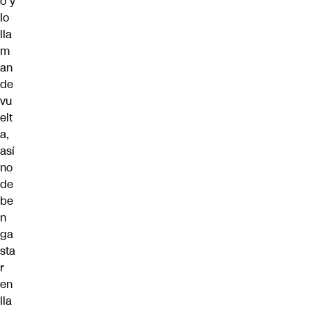
o y
lo
lla
m
an
de
vu
elt
a,
así
no
de
be
n
ga
sta
r
en
lla