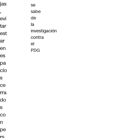
jas
se
,
sabe
de
evi
la
tar
investigación
est
contra
ar
el
en
PDG
es
pa
cio
s
ce
rra
do
s
co
n
pe
rs