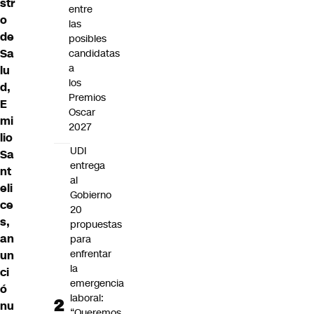
str
entre
o
las
de
posibles
Sa
candidatas
a
lu
los
d,
Premios
E
Oscar
mi
2027
lio
UDI
Sa
entrega
nt
al
eli
Gobierno
ce
20
s,
propuestas
an
para
enfrentar
un
la
ci
emergencia
ó
laboral:
nu
“Queremos