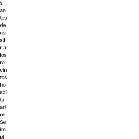
s
an
tes
de
asi
sti
r a
los
re
cin
tos
ho
spi
tal
ari
os.
Se
im
pl