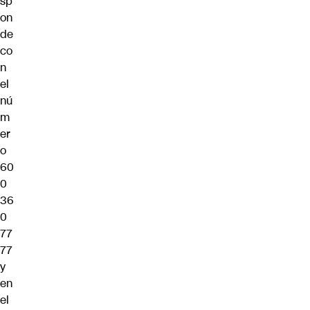
sp
on
de
co
n
el
nú
m
er
o
60
0
36
0
77
77
y
en
el