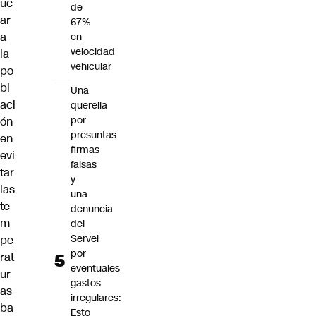
uc
de
ar
67%
a
en
velocidad
la
vehicular
po
bl
Una
aci
querella
por
ón
presuntas
en
firmas
evi
falsas
tar
y
las
una
te
denuncia
m
del
Servel
pe
por
rat
eventuales
ur
gastos
as
irregulares:
ba
Esto