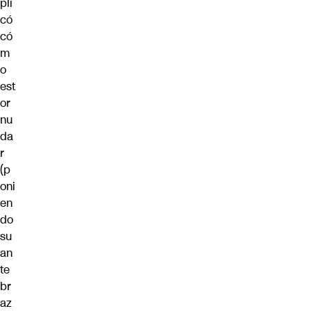
pli
có
có
m
o
est
or
nu
da
r
(p
oni
en
do
su
an
te
br
az