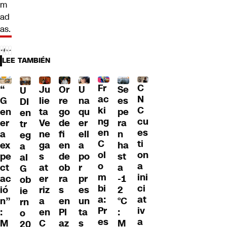
m
ad
as.
LEE TAMBIÉN
Fr
C
“
Ju
Or
U
Se
U
ac
N
G
lie
re
na
es
DI
ki
C
en
ta
go
qu
pe
en
ng
cu
er
Ve
de
er
ra
tr
en
es
a
ne
fi
ell
n
eg
C
ti
ex
ga
en
a
ha
a
ol
on
pe
s
de
po
st
al
o
a
ct
at
ob
r
a
G
m
ini
ac
er
ra
pr
-1
ob
bi
ci
ió
riz
s
es
2
ie
a:
at
n”
a
en
un
°C
rn
Pr
iv
:
en
Pl
ta
:
o
es
a
M
C
az
s
M
20