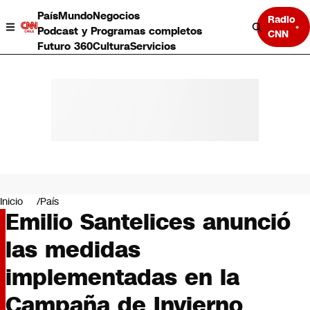
País
Mundo
Negocios
Radio
Podcast y Programas completos
CNN
Futuro 360
Cultura
Servicios
País
Mundo
Negocios
Inicio
País
Emilio Santelices anunció
Deportes
Programas completos
las medidas
Cultura
Servicios
implementadas en la
Bits
CNN Data
Campaña de Invierno
CNN tiempo