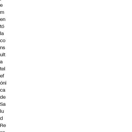
e
m
en
tó
la
co
ns
ult
a
tel
ef
óni
ca
de
Sa
lu
d
Re