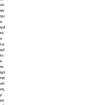
on
as
qu
e
suf
re
n
cu
ad
ro
s
re
spi
rat
ori
os,
y
ex