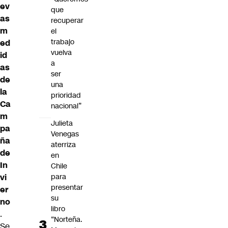
ev
que
as
recuperar
m
el
trabajo
ed
vuelva
id
a
as
ser
de
una
la
prioridad
Ca
nacional”
m
Julieta
pa
Venegas
ña
aterriza
de
en
In
Chile
vi
para
presentar
er
su
no
libro
.
“Norteña.
Se