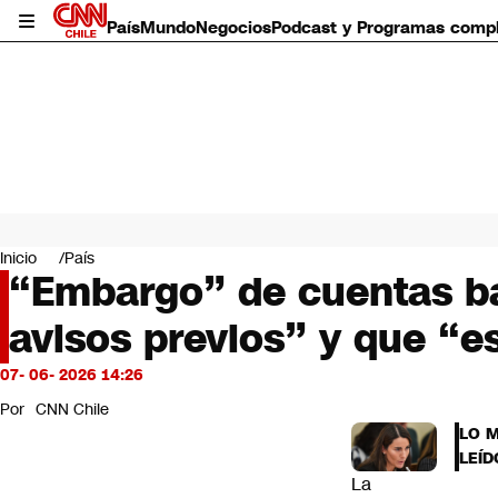
País
Mundo
Negocios
Podcast y Programas comp
País
Mundo
Inicio
País
Negocios
“Embargo” de cuentas ba
Deportes
avisos previos” y que “e
Programas completos
Cultura
Servicios
07- 06- 2026 14:26
Bits
Por
CNN Chile
CNN Data
LO 
CNN tiempo
LEÍD
Futuro 360
La
Opinión