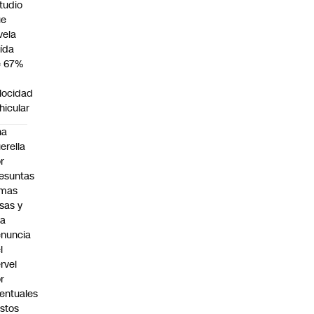
tudio
ue
vela
ída
e 67%
n
locidad
hicular
na
erella
r
esuntas
rmas
lsas y
na
nuncia
l
rvel
r
entuales
stos