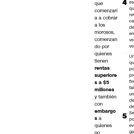
es
que
q
comenzarí
re
a a cobrar
ca
a los
d
morosos,
e
comenzan
ve
do por
ve
quienes
U
tienen
qu
rentas
po
superiore
pr
fi
s a $5
fa
millones
u
y también
de
con
de
embargo
Se
s
a
po
quienes
ev
ga
no