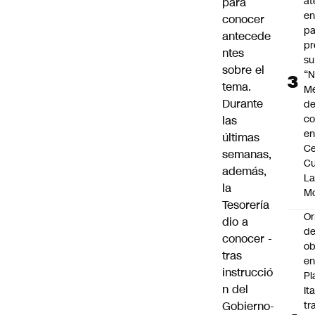
at
para
en
conocer
pa
antecede
pr
ntes
su
sobre el
“N
tema.
M
Durante
de
co
las
en
últimas
Ce
semanas,
Cu
además,
L
la
M
Tesorería
Or
dio a
de
conocer -
ob
tras
e
instrucció
Pl
n del
Ita
Gobierno-
tr