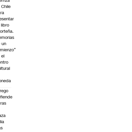
erriza
 Chile
ra
esentar
 libro
orteña.
emorias
 un
mienzo”
 el
ntro
ltural
a
oneda
rego
fiende
ras
n
aza
lia
as