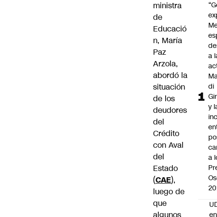
ministra
“G
ex
de
Me
Educació
es
n, María
de
Paz
a l
Arzola,
ac
abordó la
Ma
situación
di
Gi
de los
y l
deudores
in
del
en
Crédito
po
con Aval
ca
del
a 
Estado
Pr
Os
(
CAE
),
20
luego de
que
UD
algunos
en