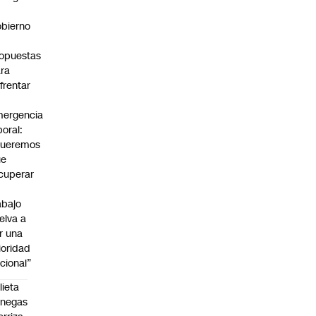
bierno
0
opuestas
ra
frentar
ergencia
boral:
Queremos
ue
cuperar
abajo
elva a
r una
ioridad
cional”
lieta
enegas