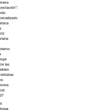
enera
pectación”:
dio
pecializado
staca
a
triz
riana
rolamo
a
cluye
tre las
sibles
ndidatas
los
emios
car
27
I
trega