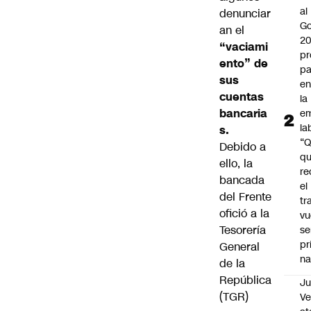
al
denunciar
Go
an el
2
“vaciami
pr
ento” de
pa
sus
en
cuentas
la
bancaria
em
la
s.
“
Debido a
q
ello, la
re
bancada
el
del Frente
tr
ofició a la
vu
Tesorería
se
pr
General
na
de la
República
Ju
(TGR)
V