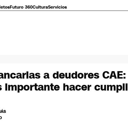
letos
Futuro 360
Cultura
Servicios
ncarias a deudores CAE: 
s importante hacer cumplir
MÁS
O