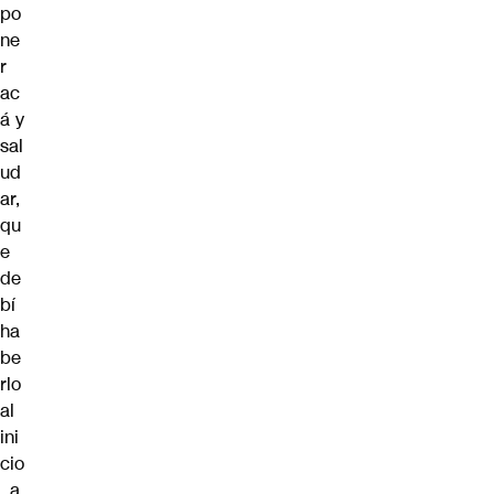
po
ne
r
ac
á y
sal
ud
ar,
qu
e
de
bí
ha
be
rlo
al
ini
cio
, a