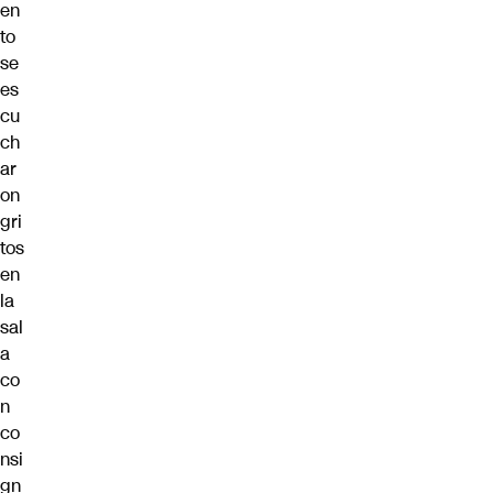
en
to
se
es
cu
ch
ar
on
gri
tos
en
la
sal
a
co
n
co
nsi
gn