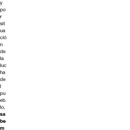
y
po
r
sit
ua
ció
n
de
la
luc
ha
de
l
pu
eb
lo,
sa
be
m