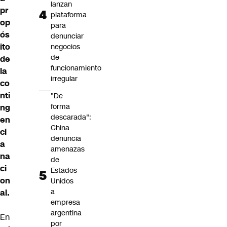
lanzan
pr
plataforma
op
para
ós
denunciar
ito
negocios
de
de
funcionamiento
la
irregular
co
nti
"De
forma
ng
descarada":
en
China
ci
denuncia
a
amenazas
na
de
ci
Estados
on
Unidos
a
al.
empresa
argentina
En
por