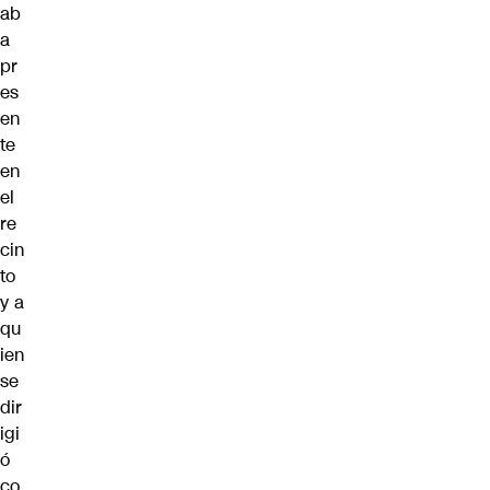
ab
a
pr
es
en
te
en
el
re
cin
to
y a
qu
ien
se
dir
igi
ó
co