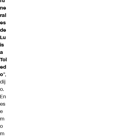
fu
ne
ral
es
de
Lu
is
a
Tol
ed
o
“,
dij
o.
En
es
e
m
o
m