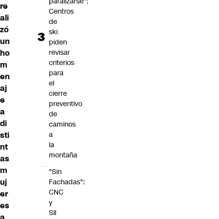
paralizarse":
re
Centros
ali
de
zó
ski
un
piden
ho
revisar
criterios
m
para
en
el
aj
cierre
e
preventivo
a
de
di
caminos
sti
a
la
nt
montaña
as
m
"Sin
uj
Fachadas":
CNC
er
y
es
SII
a