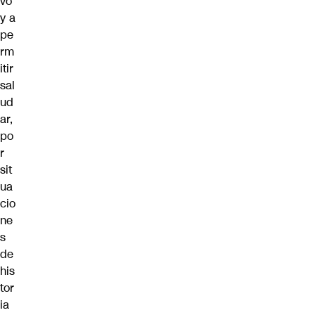
vo
y a
pe
rm
itir
sal
ud
ar,
po
r
sit
ua
cio
ne
s
de
his
tor
ia