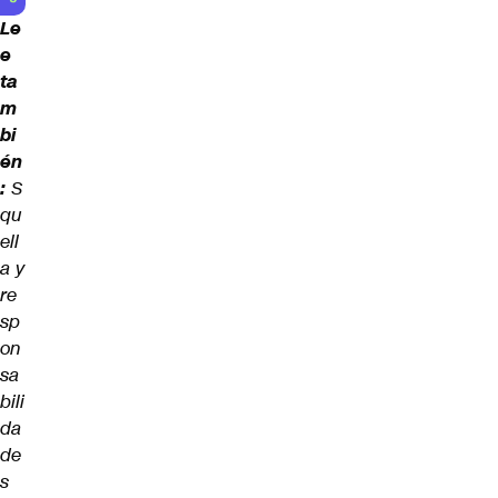
Le
e
ta
m
bi
én
:
S
qu
ell
a y
re
sp
on
sa
bili
da
de
s