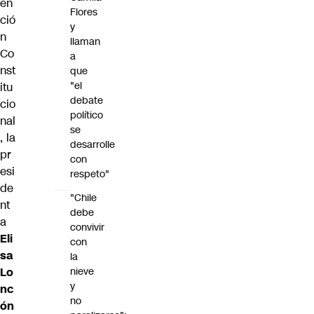
en
Flores
ció
y
n
llaman
Co
a
nst
que
"el
itu
debate
cio
político
nal
se
, la
desarrolle
pr
con
esi
respeto"
de
"Chile
nt
debe
a
convivir
Eli
con
sa
la
Lo
nieve
y
nc
no
ón