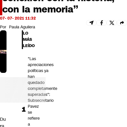
Futuro 360
con la memoria”
Opinión
07- 07- 2021 11:32
Por
Paula Aguilera
LO
MÁS
LEÍDO
"Las
apreciaciones
políticas ya
han
quedado
completamente
superadas":
Subsecretario
Pavez
se
refiere
Du
a
ra