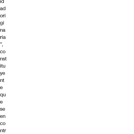
id
ad
ori
gi
na
ria
”,
co
nst
itu
ye
nt
e
qu
e
se
en
co
ntr