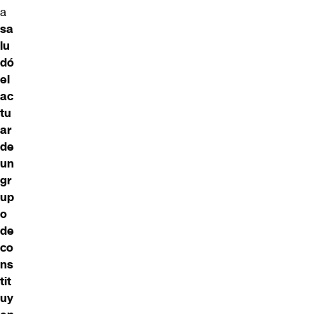
a
sa
lu
dó
el
ac
tu
ar
de
un
gr
up
o
de
co
ns
tit
uy