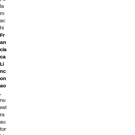
la
m
ac
hi
Fr
an
cis
ca
Li
nc
on
ao
,
nu
est
ra
au
tor