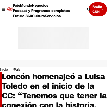
País
Mundo
Negocios
Radio
Podcast y Programas completos
CNN
Futuro 360
Cultura
Servicios
País
Mundo
Negocios
Inicio
País
Loncón homenajeó a Luisa
Deportes
Programas completos
Toledo en el inicio de la
Cultura
Servicios
CC: “Tenemos que tener la
Bits
CNN Data
conexión con la historia,
CNN tiempo