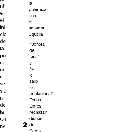
la
nt
polémica
e
con
el
el
ini
senador
cio
Squella
de
"Señora
la
de
pri
feria"
m
y
"se
er
le
a
salió
se
lo
sió
poblacional":
n
Ferias
de
Libres
la
rechazan
dichos
Co
de
nv
Camila