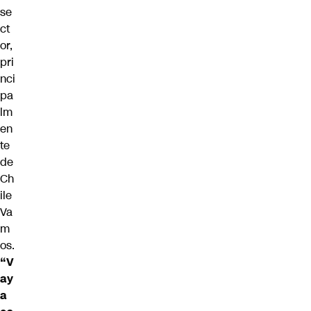
se
ct
or,
pri
nci
pa
lm
en
te
de
Ch
ile
Va
m
os.
“V
ay
a