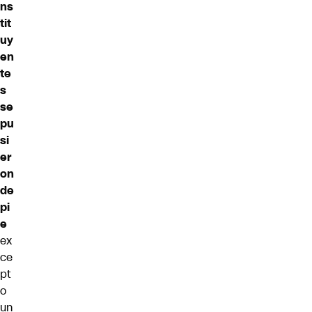
ns
tit
uy
en
te
s
se
pu
si
er
on
de
pi
e
ex
ce
pt
o
un