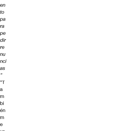
en
to
pa
ra
pe
dir
re
nu
nci
as
”
“T
a
m
bi
én
m
e