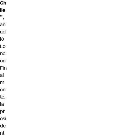
Ch
ile
”
,
añ
ad
ió
Lo
nc
ón.
Fin
al
m
en
te,
la
pr
esi
de
nt