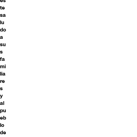
es
te
sa
lu
do
a
su
s
fa
mi
lia
re
s
y
al
pu
eb
lo
de