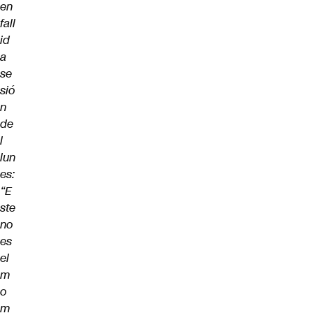
en
fall
id
a
se
sió
n
de
l
lun
es:
“E
ste
no
es
el
m
o
m