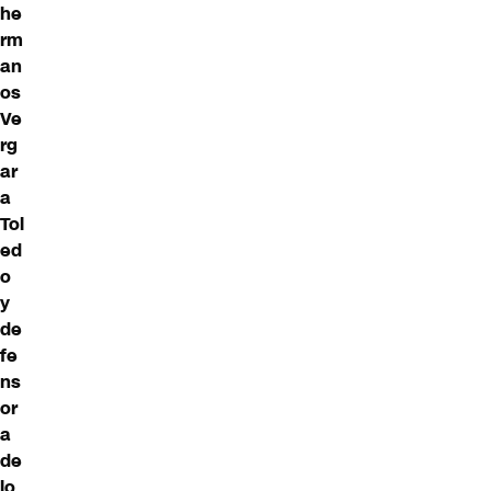
he
rm
an
os
Ve
rg
ar
a
Tol
ed
o
y
de
fe
ns
or
a
de
lo