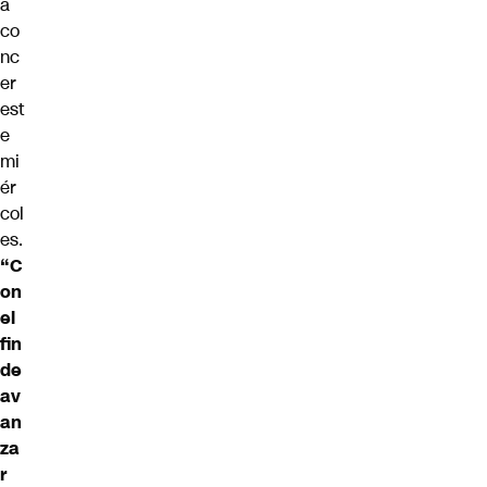
a
co
nc
er
est
e
mi
ér
col
es.
“C
on
el
fin
de
av
an
za
r