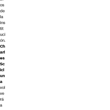
os
de
la
ins
tit
uci
ón.
Ch
arl
es
Sc
icl
un
a
vol
ve
rá
a