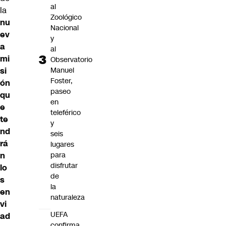
al
la
Zoológico
nu
Nacional
ev
y
a
al
mi
Observatorio
si
Manuel
Foster,
ón
paseo
qu
en
e
teleférico
te
y
nd
seis
rá
lugares
n
para
disfrutar
lo
de
s
la
en
naturaleza
vi
UEFA
ad
confirma