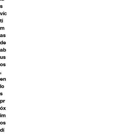
s
víc
ti
m
as
de
ab
us
os
,
en
lo
s
pr
óx
im
os
dí