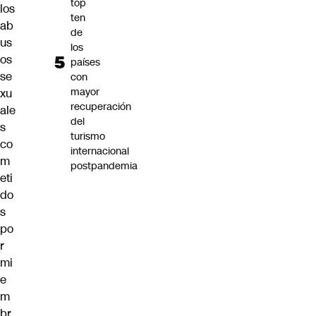
top
los
ten
ab
de
us
los
os
países
se
con
mayor
xu
recuperación
ale
del
s
turismo
co
internacional
m
postpandemia
eti
do
s
po
r
mi
e
m
br