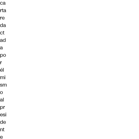
ca
rta
re
da
ct
ad
a
po
r
él
mi
sm
o
al
pr
esi
de
nt
e