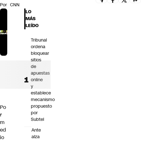
Por
CNN
Futuro 360
LO
Opinión
MÁS
LEÍDO
Tribunal
ordena
bloquear
sitios
de
apuestas
online
y
establece
mecanismo
propuesto
Po
por
r
Subtel
m
ed
Ante
alza
io