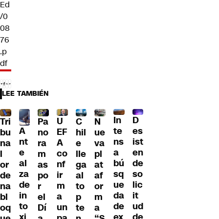
Ed
/0
08
76
.p
df
LEE TAMBIÉN
D
In
U
Tri
Pa
C
N
A
es
te
EF
bu
no
hil
ue
nt
ist
ns
A
na
ra
e
va
e
en
a
co
l
m
lle
pl
al
de
bú
nf
or
as
ga
at
za
so
sq
ir
de
po
al
af
de
lic
ue
m
na
r
to
or
in
it
da
a
bl
el
p
m
to
ud
de
un
oq
Dí
te
a
xi
de
ex
pa
ue
a
n
“S