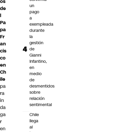
os
un
de
pago
l
a
Pa
exempleada
pa
durante
Fr
la
gestión
an
de
cis
Gianni
co
Infantino,
en
en
Ch
medio
ile
de
pa
desmentidos
sobre
ra
relación
in
sentimental
da
ga
Chile
llega
r
al
en