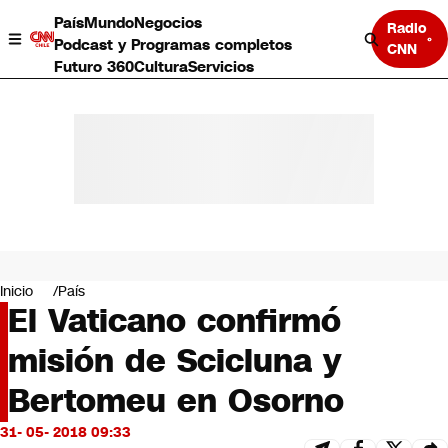
País
Mundo
Negocios
Radio
Podcast y Programas completos
CNN
Futuro 360
Cultura
Servicios
País
Mundo
Negocios
Inicio
País
El Vaticano confirmó
Deportes
Programas completos
misión de Scicluna y
Cultura
Servicios
Bertomeu en Osorno
Bits
CNN Data
31- 05- 2018 09:33
CNN tiempo