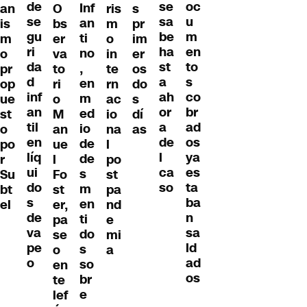
de
oc
se
Inf
an
O
ris
s
se
u
sa
an
is
bs
m
pr
gu
m
be
ti
m
er
o
im
ri
en
ha
no
o
va
in
er
da
to
st
,
pr
to
te
os
d
s
a
en
op
ri
rn
do
inf
co
ah
m
ue
o
ac
s
an
br
or
ed
st
M
io
dí
til
ad
a
io
o
an
na
as
en
os
de
de
po
ue
l
líq
ya
l
de
r
l
po
ui
es
ca
s
Su
Fo
st
do
ta
so
m
bt
st
pa
s
ba
en
el
er,
nd
de
n
ti
pa
e
va
sa
do
se
mi
pe
ld
s
o
a
o
ad
so
en
os
br
te
e
lef