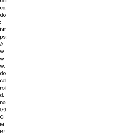
uni
ca
do
:
htt
ps:
//
w
w
w.
do
cd
roi
d.
ne
t/9
Q
M
Br