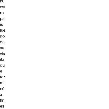
nu
est
ro
pa
ís
lue
go
de
su
vis
ita
qu
e
ter
mi
nó
a
fin
es