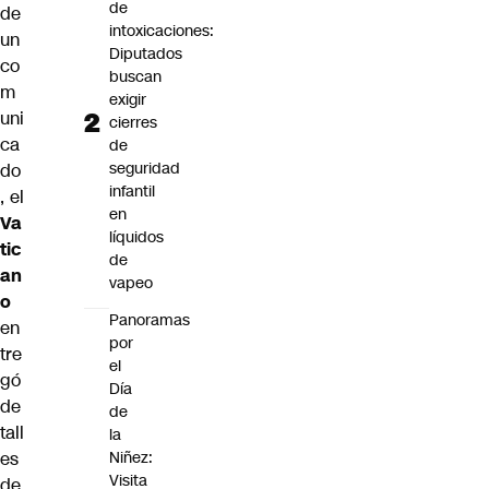
de
de
intoxicaciones:
un
Diputados
co
buscan
m
exigir
uni
cierres
ca
de
seguridad
do
infantil
, el
en
Va
líquidos
tic
de
an
vapeo
o
Panoramas
en
por
tre
el
gó
Día
de
de
tall
la
es
Niñez:
Visita
de