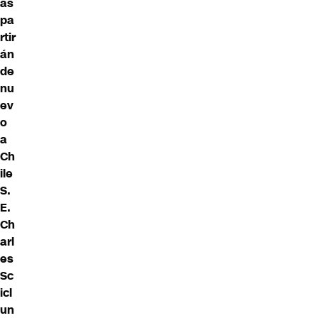
as
pa
rtir
án
de
nu
ev
o
a
Ch
ile
S.
E.
Ch
arl
es
Sc
icl
un