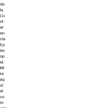
de
la
Co
nf
er
en
cia
Ep
isc
op
al.
Mi
ra
aq
uí
el
co
m