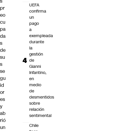
s
UEFA
pr
confirma
eo
un
cu
pago
pa
a
da
exempleada
durante
s
la
de
gestión
su
de
s
Gianni
se
Infantino,
gu
en
id
medio
de
or
desmentidos
es
sobre
y
relación
ab
sentimental
rió
Chile
un