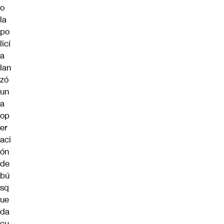
o
la
po
licí
a
lan
zó
un
a
op
er
aci
ón
de
bú
sq
ue
da
cu