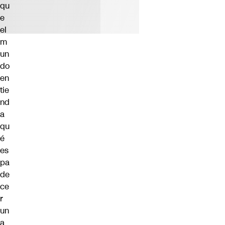
qu
e
el
m
un
do
en
tie
nd
a
qu
é
es
pa
de
ce
r
un
a