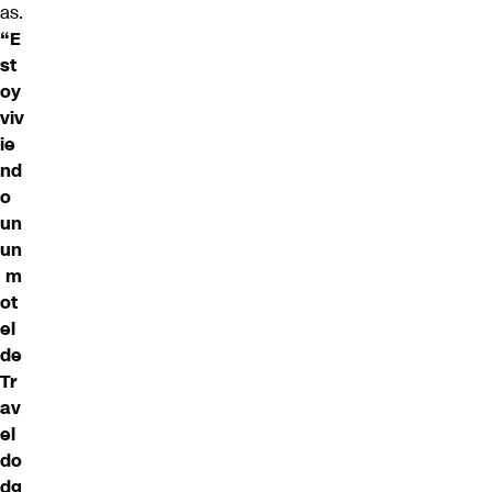
as.
“E
st
oy
viv
ie
nd
o
un
un
m
ot
el
de
Tr
av
el
do
dg