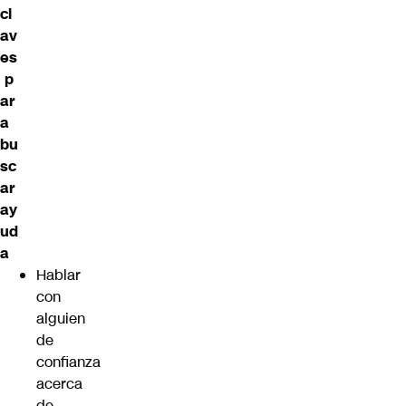
cl
av
es
p
ar
a
bu
sc
ar
ay
ud
a
Hablar
con
alguien
de
confianza
acerca
de