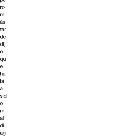
ro
m
ás
tar
de
dij
o
qu
e
ha
bí
a
sid
o
m
al
di
ag