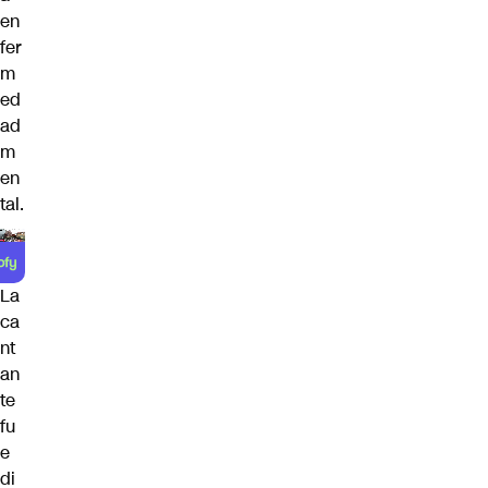
en
fer
m
ed
ad
m
en
tal.
La
ca
nt
an
te
fu
e
di