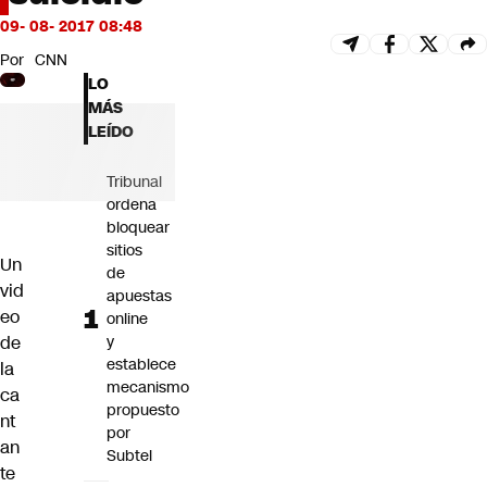
Futuro 360
09- 08- 2017 08:48
Opinión
Por
CNN
LO
MÁS
LEÍDO
Tribunal
ordena
bloquear
sitios
Un
de
vid
apuestas
eo
online
de
y
establece
la
mecanismo
ca
propuesto
nt
por
an
Subtel
te