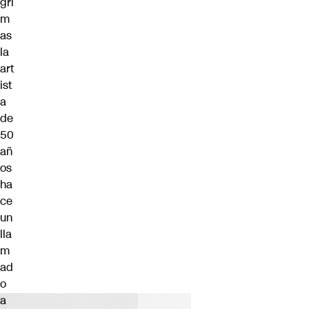
gri
m
as
la
art
ist
a
de
50
añ
os
ha
ce
un
lla
m
ad
o
a