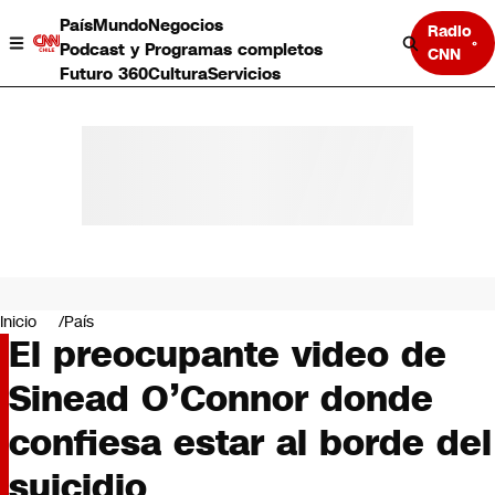
País
Mundo
Negocios
Radio
Podcast y Programas completos
CNN
Futuro 360
Cultura
Servicios
País
Mundo
Negocios
Inicio
País
El preocupante video de
Deportes
Programas completos
Sinead O’Connor donde
Cultura
Servicios
confiesa estar al borde del
Bits
CNN Data
suicidio
CNN tiempo