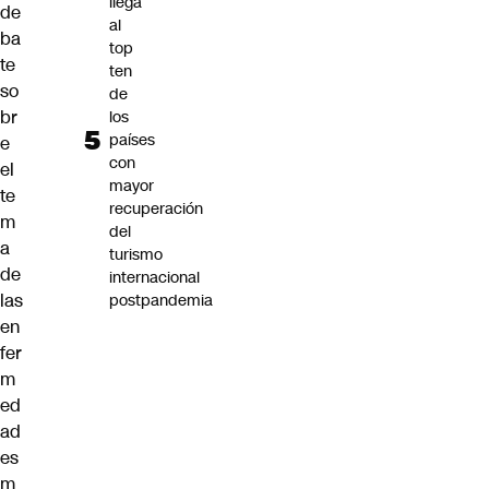
llega
de
al
ba
top
te
ten
so
de
br
los
países
e
con
el
mayor
te
recuperación
m
del
a
turismo
de
internacional
las
postpandemia
en
fer
m
ed
ad
es
m