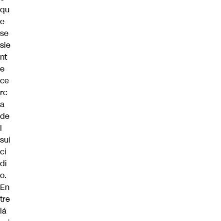
qu
e
se
sie
nt
e
ce
rc
a
de
l
sui
ci
di
o.
En
tre
lá