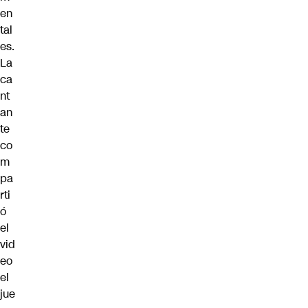
en
tal
es.
La
ca
nt
an
te
co
m
pa
rti
ó
el
vid
eo
el
jue