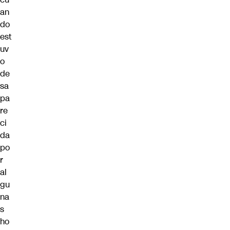
an
do
est
uv
o
de
sa
pa
re
ci
da
po
r
al
gu
na
s
ho