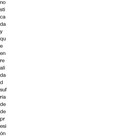
no
sti
ca
da
y
qu
e
en
re
ali
da
d
suf
ría
de
de
pr
esi
ón