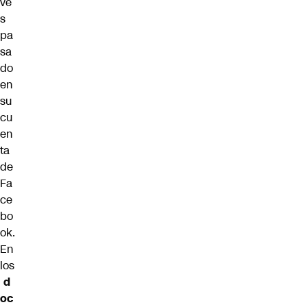
ve
s
pa
sa
do
en
su
cu
en
ta
de
Fa
ce
bo
ok.
En
los
d
oc