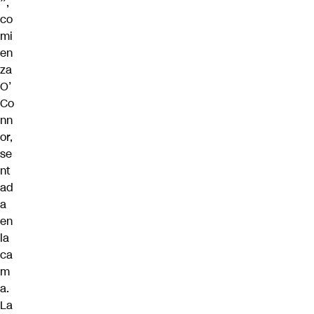
”
,
co
mi
en
za
O’
Co
nn
or,
se
nt
ad
a
en
la
ca
m
a.
La