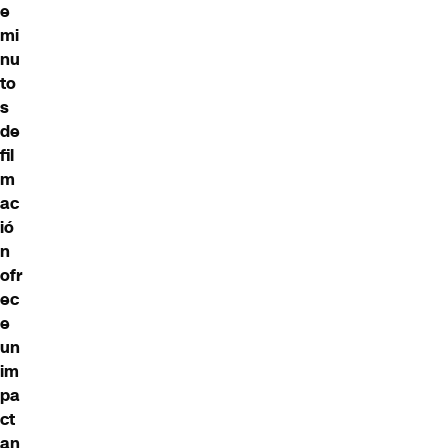
e
mi
nu
to
s
de
fil
m
ac
ió
n
ofr
ec
e
un
im
pa
ct
an