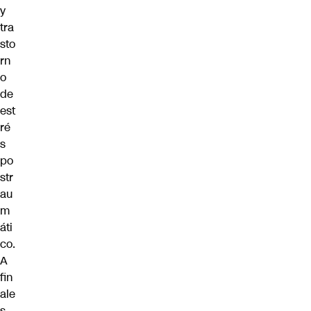
y
tra
sto
rn
o
de
est
ré
s
po
str
au
m
áti
co.
A
fin
ale
s