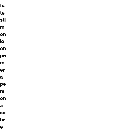
te
te
sti
m
on
io
en
pri
m
er
a
pe
rs
on
a
so
br
e