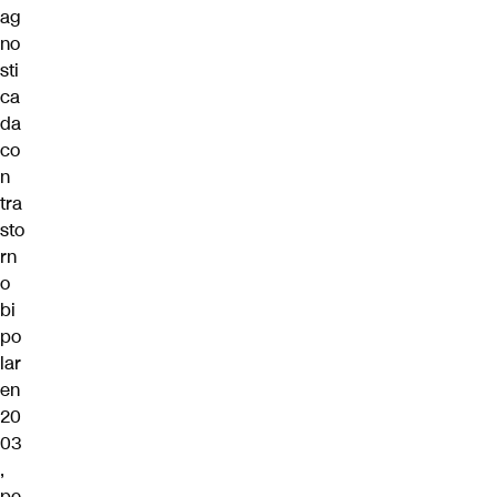
ag
no
sti
ca
da
co
n
tra
sto
rn
o
bi
po
lar
en
20
03
,
pe