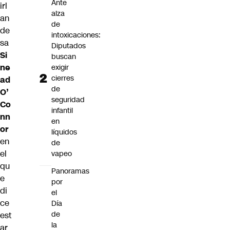
Ante
irl
alza
an
de
de
intoxicaciones:
sa
Diputados
Si
buscan
ne
exigir
cierres
ad
de
O’
seguridad
Co
infantil
nn
en
or
líquidos
en
de
el
vapeo
qu
Panoramas
e
por
di
el
ce
Día
de
est
la
ar