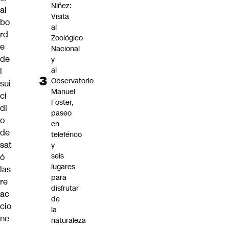
Niñez:
al
Visita
bo
al
rd
Zoológico
e
Nacional
de
y
al
l
Observatorio
sui
Manuel
ci
Foster,
di
paseo
o
en
de
teleférico
sat
y
seis
ó
lugares
las
para
re
disfrutar
ac
de
cio
la
ne
naturaleza