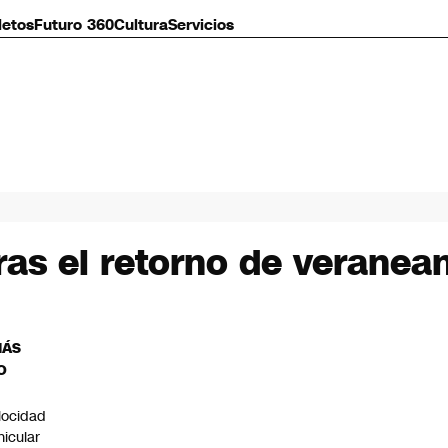
letos
Futuro 360
Cultura
Servicios
ras el retorno de veranea
MÁS
O
locidad
hicular