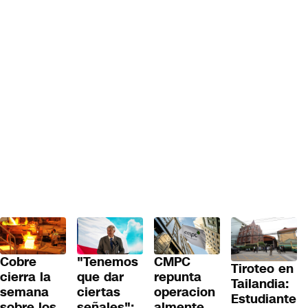
Cobre
"Tenemos
CMPC
Tiroteo en
cierra la
que dar
repunta
Tailandia:
semana
ciertas
operacion
Estudiante
sobre los
señales":
almente