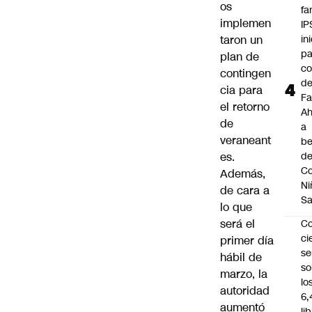
os
fa
implemen
IP
taron un
in
pa
plan de
c
contingen
d
cia para
Fa
el retorno
A
de
a
veraneant
be
es.
d
Co
Además,
Ni
de cara a
S
lo que
será el
C
ci
primer día
s
hábil de
so
marzo, la
lo
autoridad
6,
aumentó
li