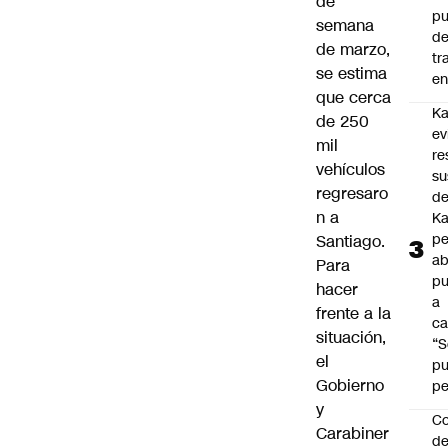
de
pu
semana
d
de marzo,
tr
se estima
en
que cerca
Ka
de 250
ev
mil
re
vehículos
su
regresaro
de
n a
Ka
pe
Santiago.
ab
Para
pu
hacer
a
frente a la
ca
situación,
“S
el
p
Gobierno
pe
y
Co
Carabiner
de