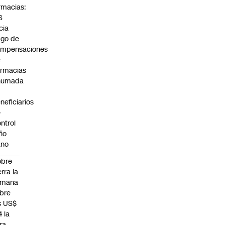
rmacias:
S
icia
go de
ompensaciones
e
rmacias
humada
neficiarios
e
ntrol
ño
ano
obre
erra la
emana
bre
s US$
4 la
bra