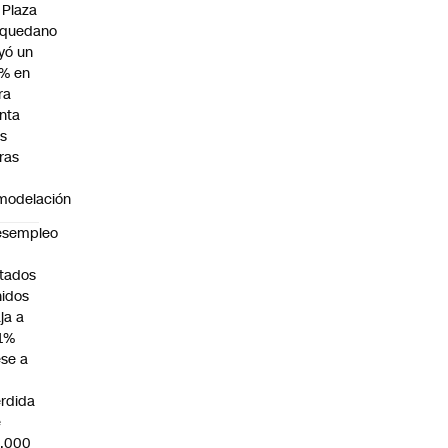
 Plaza
quedano
yó un
% en
ra
nta
as
ras
modelación
esempleo
n
tados
idos
ja a
1%
se a
rdida
e
3.000