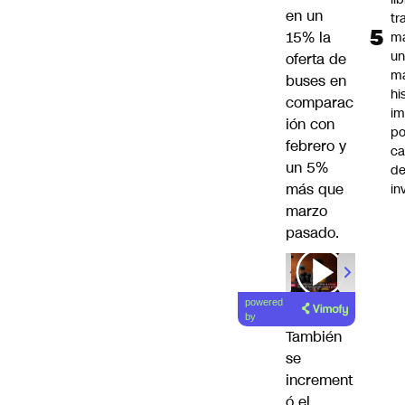
en un
tr
15% la
m
u
oferta de
m
buses en
hi
comparac
im
ión con
po
febrero y
ca
un 5%
d
más que
in
marzo
pasado.
powered
by
También
se
increment
ó el