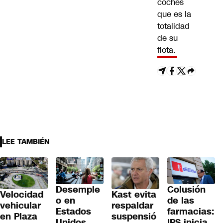
coches
que es la
totalidad
de su
flota.
LEE TAMBIÉN
Colusión
Desemple
Velocidad
Kast evita
de las
o en
vehicular
respaldar
farmacias:
Estados
en Plaza
suspensió
IPS inicia
Unidos