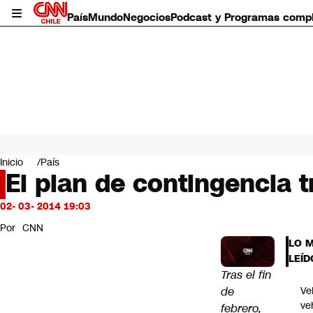
País
Mundo
Negocios
Podcast y Programas comp
País
Mundo
Inicio
País
Negocios
El plan de contingencia t
Deportes
Programas completos
02- 03- 2014 19:03
Cultura
Por
CNN
Servicios
LO 
Bits
LEÍD
CNN Data
Tras el fin
CNN tiempo
de
Ve
Futuro 360
ve
febrero,
Opinión