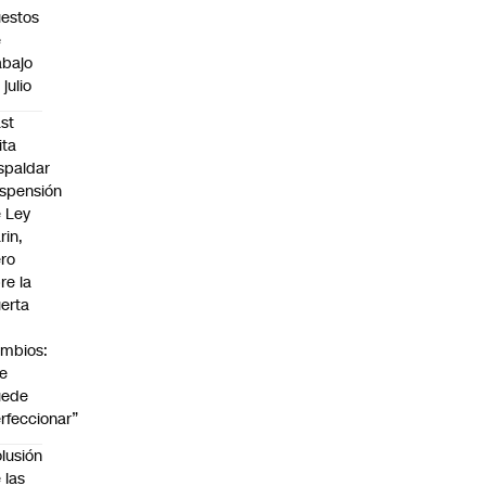
estos
e
abajo
 julio
st
ita
spaldar
spensión
 Ley
rin,
ro
re la
erta
mbios:
e
uede
rfeccionar”
lusión
 las