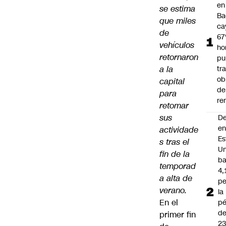
en
se estima
Ba
que miles
ca
de
67
vehículos
ho
retornaron
pu
a la
tr
ob
capital
de
para
re
retomar
sus
D
e
actividade
Es
s tras el
Un
fin de la
ba
temporad
4,
a alta de
pe
verano.
la
En el
pé
d
primer fin
2