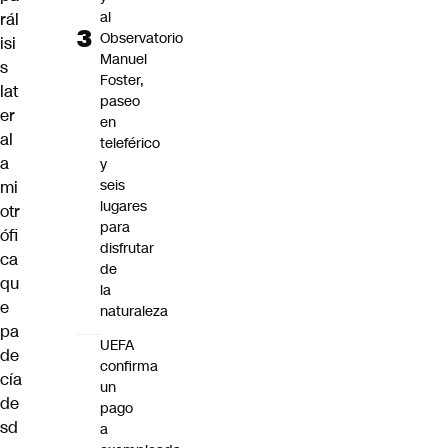
al
rál
Observatorio
isi
Manuel
s
Foster,
lat
paseo
er
en
al
teleférico
a
y
seis
mi
lugares
otr
para
ófi
disfrutar
ca
de
qu
la
e
naturaleza
pa
UEFA
de
confirma
cía
un
de
pago
sd
a