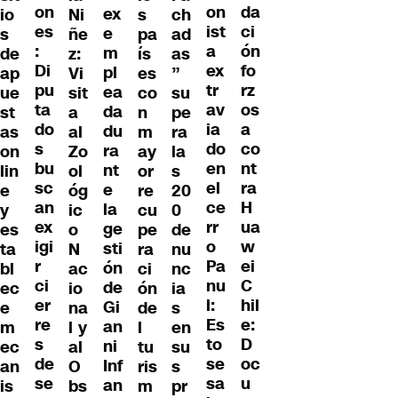
on
da
on
ex
io
Ni
s
ch
es
ci
ist
e
s
ñe
pa
ad
:
ón
a
m
de
z:
ís
as
Di
fo
ex
pl
ap
Vi
es
”
pu
rz
tr
ea
ue
sit
co
su
ta
os
av
da
st
a
n
pe
do
a
ia
du
as
al
m
ra
s
co
do
ra
on
Zo
ay
la
bu
nt
en
nt
lin
ol
or
s
sc
ra
el
e
e
óg
re
20
an
H
ce
la
y
ic
cu
0
ex
ua
rr
ge
es
o
pe
de
igi
w
o
sti
ta
N
ra
nu
r
ei
Pa
ón
bl
ac
ci
nc
ci
C
nu
de
ec
io
ón
ia
er
hil
l:
Gi
e
na
de
s
re
e:
Es
an
m
l y
l
en
s
D
to
ni
ec
al
tu
su
de
oc
se
Inf
an
O
ris
s
se
u
sa
an
is
bs
m
pr