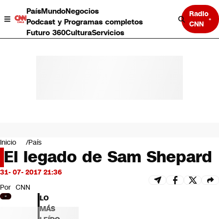
País
Mundo
Negocios
Radio
Podcast y Programas completos
CNN
Futuro 360
Cultura
Servicios
País
Mundo
Negocios
Inicio
País
El legado de Sam Shepard
Deportes
Programas completos
31- 07- 2017 21:36
Cultura
Servicios
Por
CNN
Bits
LO
CNN Data
MÁS
CNN tiempo