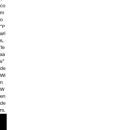
co
m
o
“P
ari
s,
Te
xa
s”
de
Wi
n
W
en
de
rs.