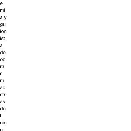
e
mi
a y
gu
ion
ist
a
de
ob
ra
s
m
ae
str
as
de
l
cin
e