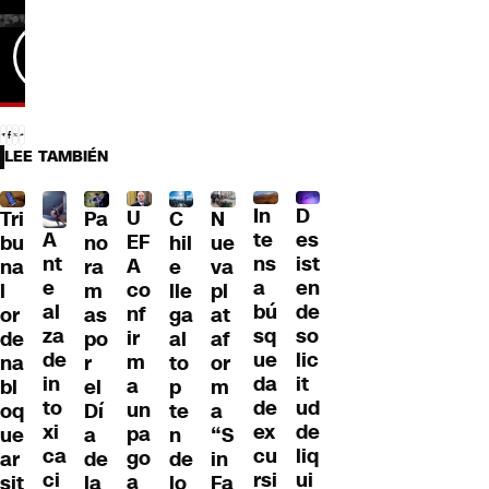
LEE TAMBIÉN
D
In
U
Tri
Pa
C
N
A
es
te
EF
bu
no
hil
ue
nt
ist
ns
A
na
ra
e
va
e
en
a
co
l
m
lle
pl
al
de
bú
nf
or
as
ga
at
za
so
sq
ir
de
po
al
af
de
lic
ue
m
na
r
to
or
in
it
da
a
bl
el
p
m
to
ud
de
un
oq
Dí
te
a
xi
de
ex
pa
ue
a
n
“S
ca
liq
cu
go
ar
de
de
in
ci
ui
rsi
a
sit
la
lo
Fa