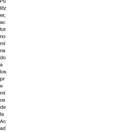
Pu
litz
er,
ac
tor
no
mi
na
do
a
los
pr
e
mi
os
de
la
Ac
ad