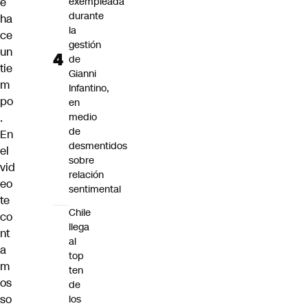
e
exempleada
durante
ha
la
ce
gestión
un
de
tie
Gianni
m
Infantino,
po
en
.
medio
de
En
desmentidos
el
sobre
vid
relación
eo
sentimental
te
Chile
co
llega
nt
al
a
top
m
ten
os
de
so
los