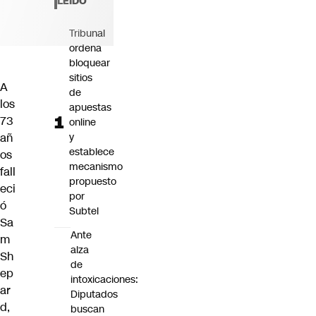
LEÍDO
Futuro 360
Opinión
Tribunal
ordena
bloquear
sitios
A
de
los
apuestas
73
online
añ
y
establece
os
mecanismo
fall
propuesto
eci
por
ó
Subtel
Sa
Ante
m
alza
Sh
de
ep
intoxicaciones:
ar
Diputados
d,
buscan