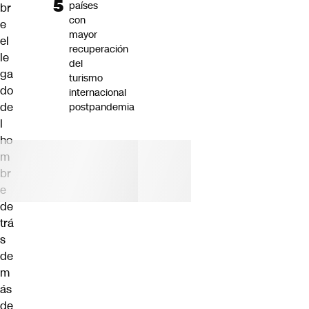
países
br
con
e
mayor
el
recuperación
le
del
ga
turismo
do
internacional
de
postpandemia
l
ho
m
br
e
de
trá
s
de
m
ás
de