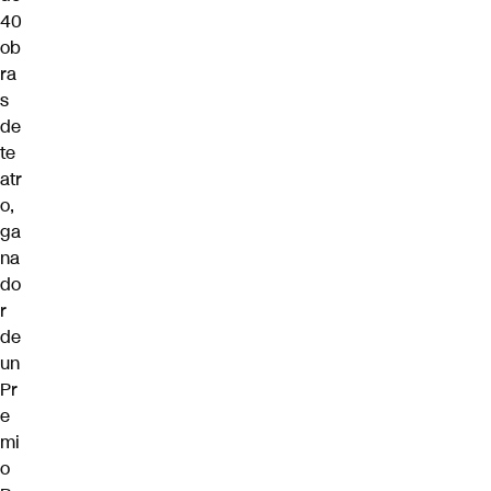
40
ob
ra
s
de
te
atr
o,
ga
na
do
r
de
un
Pr
e
mi
o