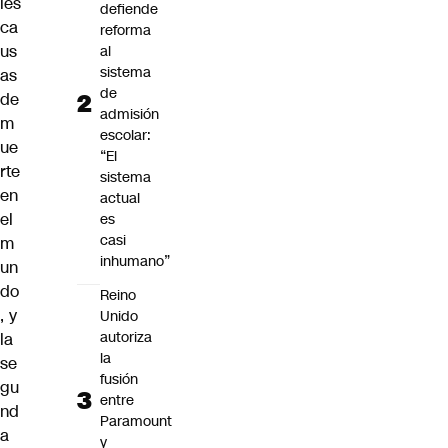
les
defiende
ca
reforma
us
al
sistema
as
de
de
admisión
m
escolar:
ue
“El
rte
sistema
en
actual
el
es
casi
m
inhumano”
un
do
Reino
, y
Unido
autoriza
la
la
se
fusión
gu
entre
nd
Paramount
a
y