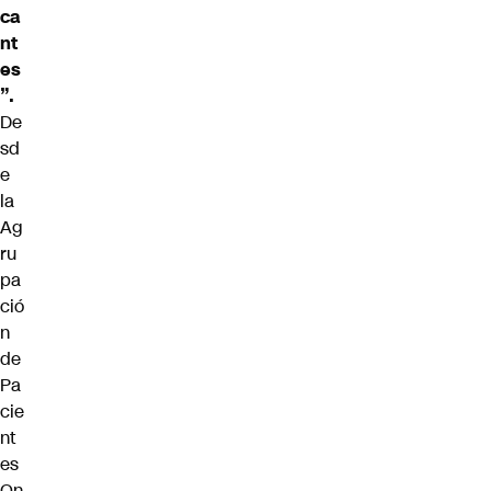
ca
nt
es
”.
De
sd
e
la
Ag
ru
pa
ció
n
de
Pa
cie
nt
es
On