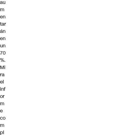
au
m
en
tar
án
en
un
70
%.
Mi
ra
el
inf
or
m
e
co
m
pl