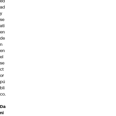
ed
ad
y
se
ati
en
de
n
en
el
se
ct
or
pú
bli
co.
Da
ni