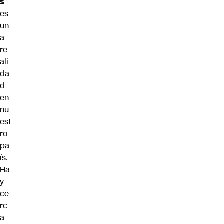
s
es
un
a
re
ali
da
d
en
nu
est
ro
pa
ís.
Ha
y
ce
rc
a