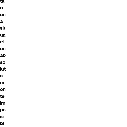
ta
n
un
a
sit
ua
ci
ón
ab
so
lut
a
m
en
te
im
po
si
bl