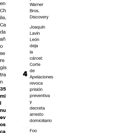
en
Warner
Ch
Bros.
Discovery
ile.
Ca
Joaquín
da
Lavín
añ
León
o
deja
la
se
cárcel:
re
Corte
gis
de
tra
Apelaciones
n
revoca
35
prisión
mi
preventiva
y
l
decreta
nu
arresto
ev
domiciliario
os
Foo
ca