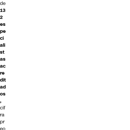
de
13
2
es
pe
ci
ali
st
as
ac
re
dit
ad
os
,
cif
ra
pr
eo