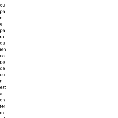
cu
pa
nt
e
pa
ra
qu
ien
es
pa
de
ce
n
est
a
en
fer
m