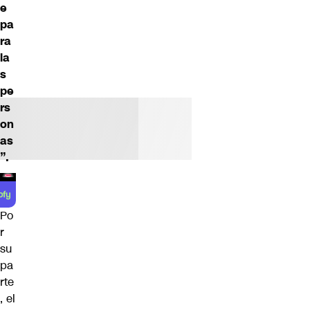
e
pa
ra
la
s
pe
rs
on
as
”.
Po
r
su
pa
rte
, el