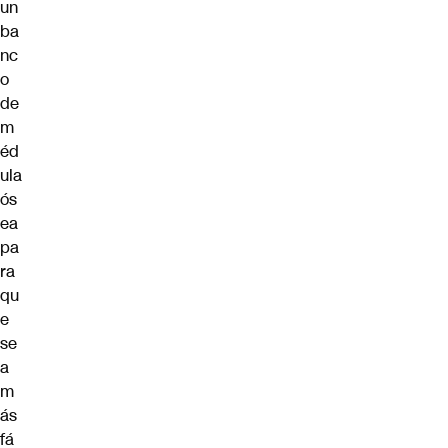
un
ba
nc
o
de
m
éd
ula
ós
ea
pa
ra
qu
e
se
a
m
ás
fá