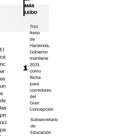
Futuro 360
MÁS
Opinión
LEÍDO
Tras
freno
de
Hacienda,
El
Gobierno
cá
mantiene
nc
2031
er
como
fecha
es
para
un
corredores
a
del
de
Gran
las
Concepción
pri
Subsecretario
nci
de
pa
Educación