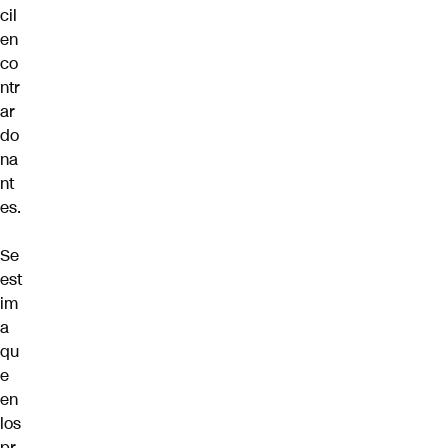
cil
en
co
ntr
ar
do
na
nt
es.
Se
est
im
a
qu
e
en
los
pr