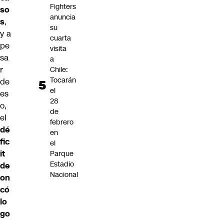
Fighters
so
anuncia
s
,
su
y a
cuarta
pe
visita
sa
a
r
Chile:
Tocarán
de
el
es
28
o,
de
el
febrero
dé
en
fic
el
it
Parque
Estadio
de
Nacional
on
có
lo
go