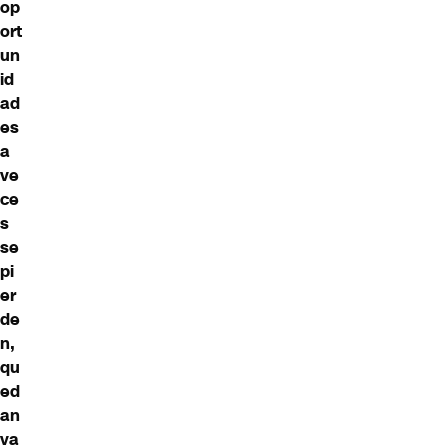
op
ort
un
id
ad
es
a
ve
ce
s
se
pi
er
de
n,
qu
ed
an
va