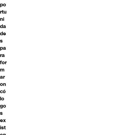
po
rtu
ni
da
de
s
pa
ra
for
m
ar
on
có
lo
go
s
ex
ist
en