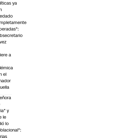
líticas ya
n
edado
mpletamente
peradas":
bsecretario
vez
fiere a
lémica
n el
nador
uella
eñora
e
ria" y
e le
lió lo
blacional":
rias