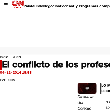
País
Mundo
Negocios
Podcast y Programas comp
País
Mundo
Inicio
País
Negocios
El conflicto de los profe
Deportes
Programas completos
04- 12- 2014 18:58
Cultura
Por
CNN
Servicios
LO 
Bits
LEÍD
CNN Data
Directiva
CNN tiempo
del
"L
Futuro 360
ap
Colegio
Opinión