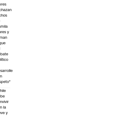
bres
chazan
chos
e
mila
ores y
aman
que
l
ebate
lítico
sarrolle
on
speto"
hile
ebe
nvivir
n la
eve y