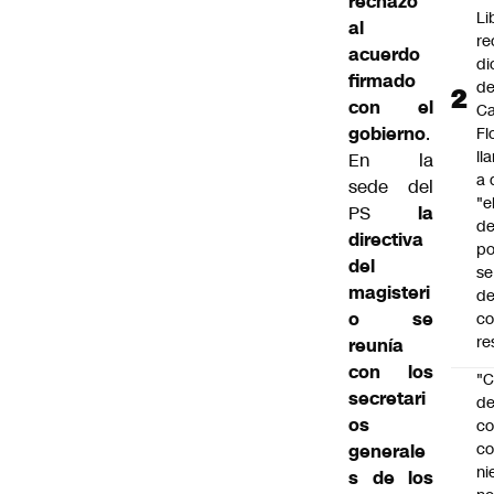
rechazo
Li
al
re
acuerdo
di
firmado
d
con el
Ca
gobierno
.
Fl
ll
En la
a 
sede del
"e
PS
la
d
directiva
po
del
se
magisteri
de
o se
c
re
reunía
con los
"C
secretari
d
os
co
co
generale
ni
s de los