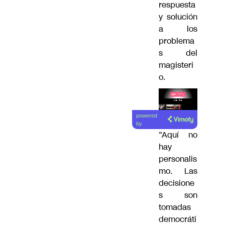
respuesta
y solución
a los
problema
s del
magisteri
o.
Lea el
powered
artículo
by
“Aquí no
hay
personalis
mo. Las
decisione
s son
tomadas
democráti