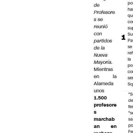
po
de
ha
Profesore
qu
s se
co
reunió
su
con
Su
partidos
Pa
se
de la
re
Nueva
la
Mayoría.
po
Mientras
co
en la
se
Alameda
Sq
unos
"S
1.500
d
profesore
fe
s
"s
marchab
sa
po
an en
Fe