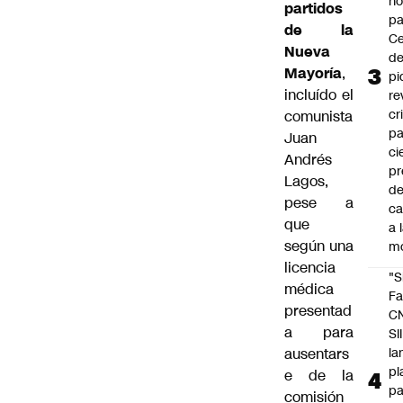
n
partidos
pa
de la
Ce
Nueva
de
Mayoría
,
pi
incluído el
re
cr
comunista
pa
Juan
ci
Andrés
pr
Lagos,
d
pese a
c
que
a 
según una
m
licencia
"S
médica
Fa
presentad
C
a para
SII
ausentars
la
pl
e de la
pa
comisión