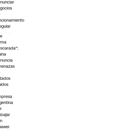
nunciar
gocios
e
ncionamiento
regular
De
rma
scarada":
ina
nuncia
menazas
e
tados
idos
mpresa
gentina
r
abajar
on
uawei