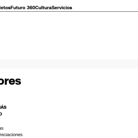
letos
Futuro 360
Cultura
Servicios
sores
MÁS
O
as
reciaciones