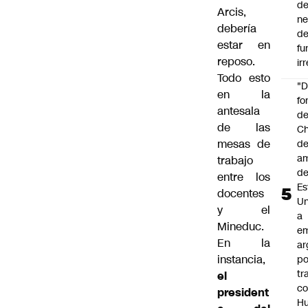
de
Arcis,
ne
debería
d
estar en
fu
reposo.
ir
Todo esto
"
en la
fo
antesala
de
de las
Ch
mesas de
de
a
trabajo
d
entre los
Es
docentes
Un
y el
a
Mineduc.
e
En la
ar
instancia,
po
tr
el
c
president
H