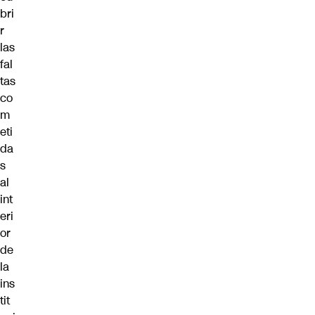
bri
r
las
fal
tas
co
m
eti
da
s
al
int
eri
or
de
la
ins
tit