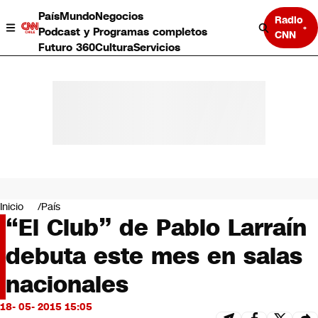
País
Mundo
Negocios
Radio
Podcast y Programas completos
CNN
Futuro 360
Cultura
Servicios
País
Mundo
Negocios
Inicio
País
“El Club” de Pablo Larraín
Deportes
Programas completos
debuta este mes en salas
Cultura
Servicios
nacionales
Bits
CNN Data
18- 05- 2015 15:05
CNN tiempo