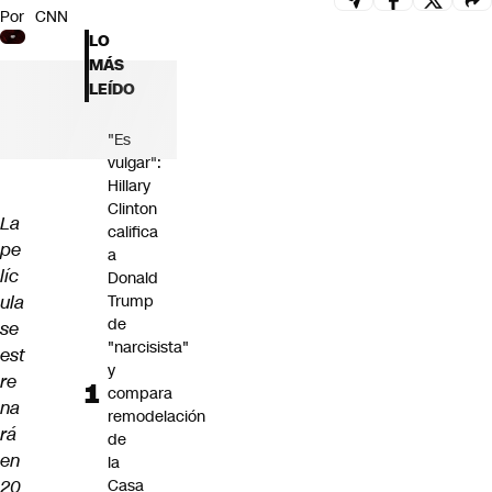
Por
CNN
Futuro 360
LO
Opinión
MÁS
LEÍDO
"Es
vulgar":
Hillary
Clinton
La
califica
pe
a
líc
Donald
ula
Trump
de
se
"narcisista"
est
y
re
compara
na
remodelación
rá
de
en
la
20
Casa