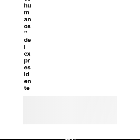
hu
m
an
os
”
de
l
ex
pr
es
id
en
te