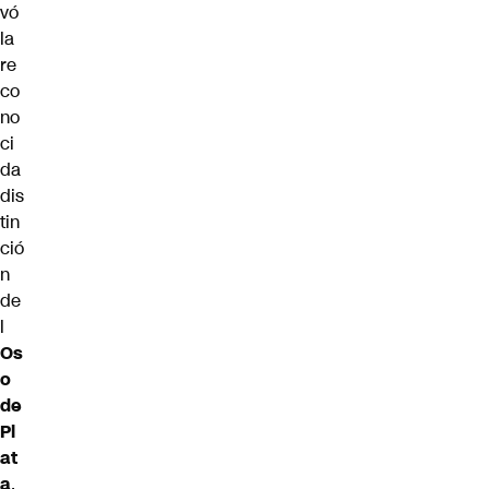
vó
la
re
co
no
ci
da
dis
tin
ció
n
de
l
Os
o
de
Pl
at
a
.