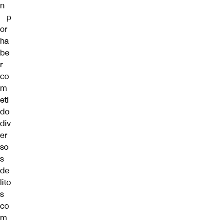
n
p
or
ha
be
r
co
m
eti
do
div
er
so
s
de
lito
s
co
m