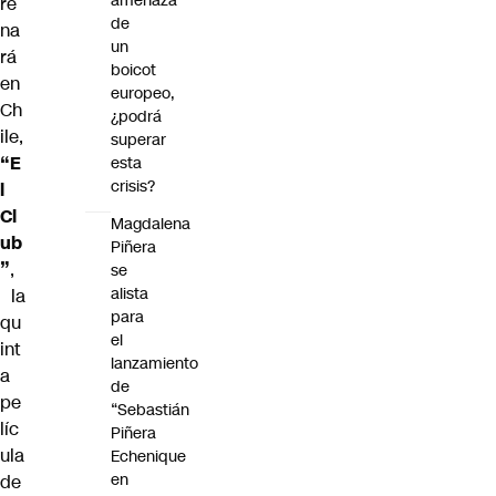
amenaza
re
de
na
un
rá
boicot
en
europeo,
Ch
¿podrá
ile,
superar
“E
esta
crisis?
l
Cl
Magdalena
ub
Piñera
”
,
se
alista
la
para
qu
el
int
lanzamiento
a
de
pe
“Sebastián
líc
Piñera
ula
Echenique
en
de