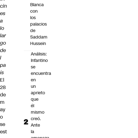
Blanca
cin
con
es
los
a
palacios
lo
de
lar
Saddam
go
Hussein
de
Análisis:
l
Infantino
pa
se
ís
encuentra
El
en
un
28
aprieto
de
que
m
él
ay
mismo
o
creó.
se
Ante
est
la