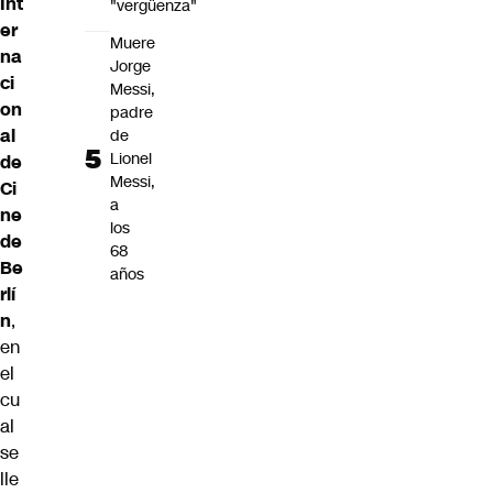
Int
"vergüenza"
er
Muere
na
Jorge
ci
Messi,
on
padre
al
de
Lionel
de
Messi,
Ci
a
ne
los
de
68
Be
años
rlí
n
,
en
el
cu
al
se
lle