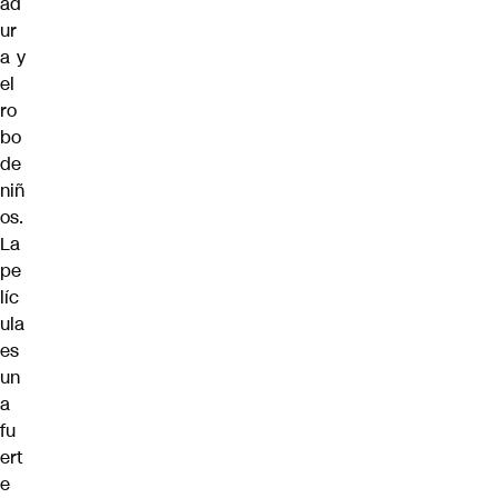
ad
ur
a y
el
ro
bo
de
niñ
os.
La
pe
líc
ula
es
un
a
fu
ert
e