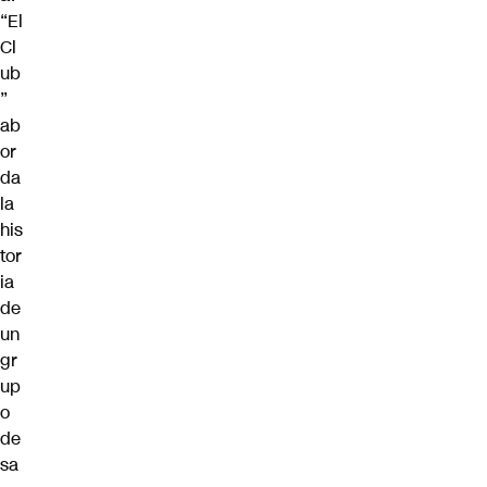
“El
Cl
ub
”
ab
or
da
la
his
tor
ia
de
un
gr
up
o
de
sa