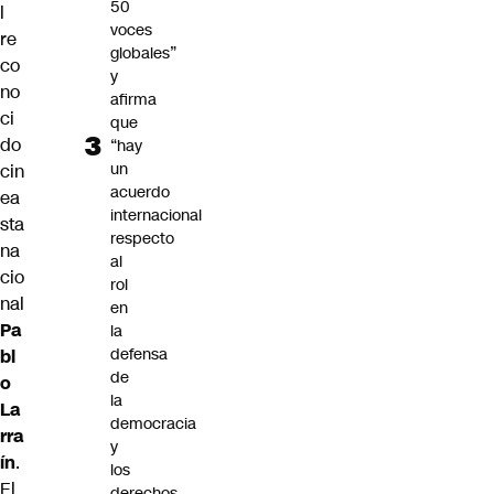
50
l
voces
re
globales”
co
y
no
afirma
ci
que
do
“hay
un
cin
acuerdo
ea
internacional
sta
respecto
na
al
cio
rol
nal
en
Pa
la
defensa
bl
de
o
la
La
democracia
rra
y
ín
.
los
El
derechos