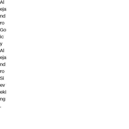
Al
eja
nd
ro
Go
ic
y
Al
eja
nd
ro
Si
ev
eki
ng
.