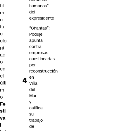
fil
humanos”
del
m
expresidente
e
fu
“Chantas”:
e
Poduje
elo
apunta
contra
gi
empresas
ad
cuestionadas
o
por
en
reconstrucción
el
en
últi
Viña
m
del
Mar
o
y
Fe
califica
sti
su
va
trabajo
l
de