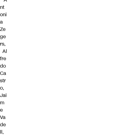
nt
oni
a
Ze
ge
rs,
Al
fre
do
Ca
str
o,
Jai
m
e
Va
de
ll,