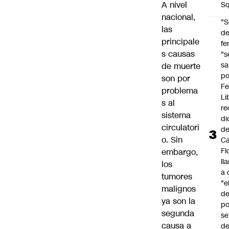
A nivel
Sq
nacional,
"S
las
d
principale
fe
s causas
"s
sa
de muerte
po
son por
Fe
problema
Li
s al
re
sistema
di
circulatori
d
o. Sin
Ca
Fl
embargo,
ll
los
a 
tumores
"e
malignos
d
ya son la
po
segunda
se
causa a
de