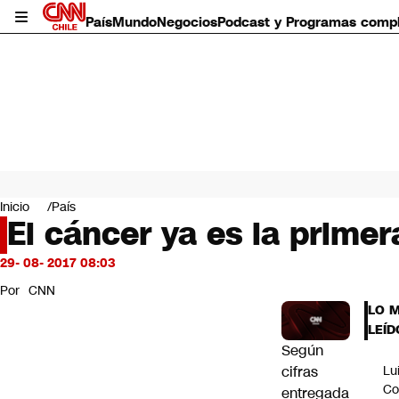
País
Mundo
Negocios
Podcast y Programas comp
País
Mundo
Inicio
País
Negocios
El cáncer ya es la prime
Deportes
Programas completos
29- 08- 2017 08:03
Cultura
Por
CNN
Servicios
LO 
Bits
LEÍD
CNN Data
Según
CNN tiempo
cifras
Lu
Futuro 360
Co
entregada
Opinión