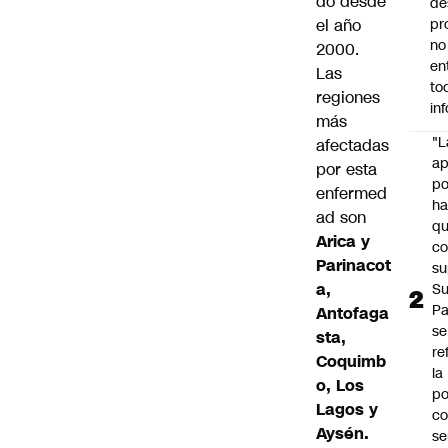
do desde
de
el año
pr
no
2000.
en
Las
to
regiones
in
más
"L
afectadas
ap
por esta
po
enfermed
h
ad son
q
Arica y
c
Parinacot
su
a,
Su
P
Antofaga
se
sta,
re
Coquimb
la
o, Los
po
Lagos y
co
Aysén.
se