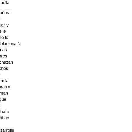
uella
eñora
e
ria" y
e le
lió lo
blacional":
rias
bres
chazan
chos
e
mila
ores y
aman
que
l
ebate
lítico
sarrolle