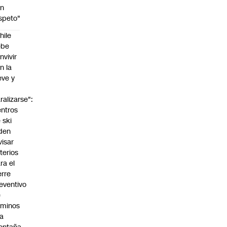
on
speto"
hile
ebe
nvivir
n la
eve y
o
ralizarse":
ntros
 ski
den
visar
iterios
ra el
erre
eventivo
e
aminos
la