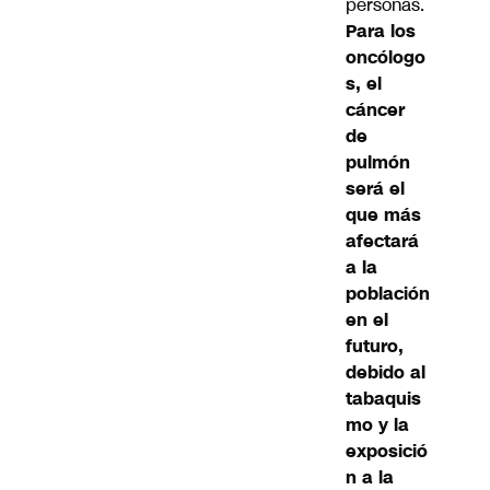
personas.
Para los
oncólogo
s, el
cáncer
de
pulmón
será el
que más
afectará
a la
población
en el
futuro,
debido al
tabaquis
mo y la
exposició
n a la