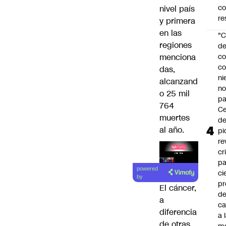
c
nivel país
re
y primera
en las
"C
regiones
d
menciona
co
co
das
,
ni
alcanzand
n
o 25 mil
pa
764
Ce
muertes
de
al año.
pi
re
cr
pa
Lea el
powered
ci
artículo
by
pr
El cáncer,
d
a
c
diferencia
a 
de otras