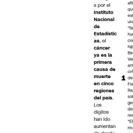
af
s por el
qu
Instituto
ex
Nacional
un
de
"f
Estadístic
hu
as
, el
co
hi
cáncer
Be
ya es la
Ve
primera
an
causa de
cr
muerte
de
en cinco
Fe
regiones
Ra
so
del país
.
ge
Los
de
dígitos
re
han ido
"É
aumentan
m