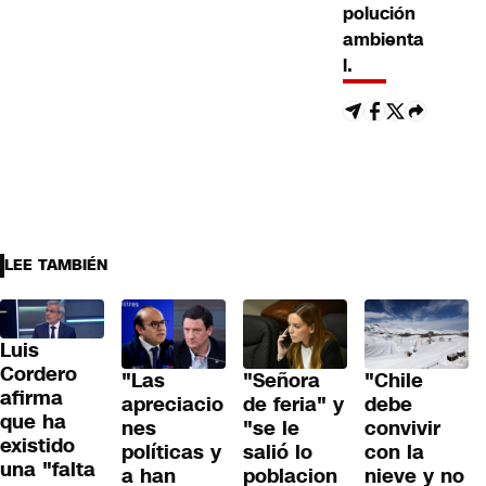
polución
ambienta
l.
LEE TAMBIÉN
Luis
Cordero
"Las
"Señora
"Chile
afirma
apreciacio
de feria" y
debe
que ha
nes
"se le
convivir
existido
políticas y
salió lo
con la
una "falta
a han
poblacion
nieve y no