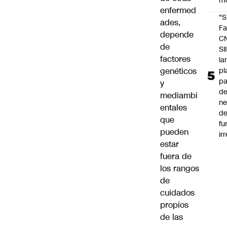
m
enfermed
"S
ades,
Fa
depende
C
de
SII
factores
la
pl
genéticos
pa
y
de
mediambi
ne
entales
d
que
fu
pueden
ir
estar
fuera de
los rangos
de
cuidados
propios
de las