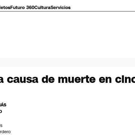
letos
Futuro 360
Cultura
Servicios
ra causa de muerte en cin
MÁS
O
is
rdero