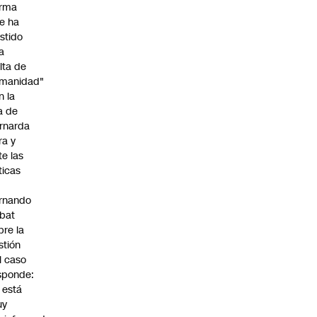
irma
e ha
istido
a
alta de
manidad"
n la
ja de
rnarda
ra y
te las
íticas
rnando
bat
bre la
stión
l caso
sponde:
l está
uy