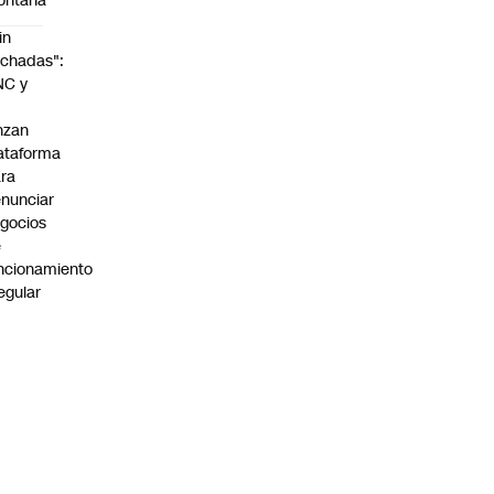
ontaña
in
chadas":
NC y
nzan
ataforma
ra
nunciar
gocios
e
ncionamiento
regular