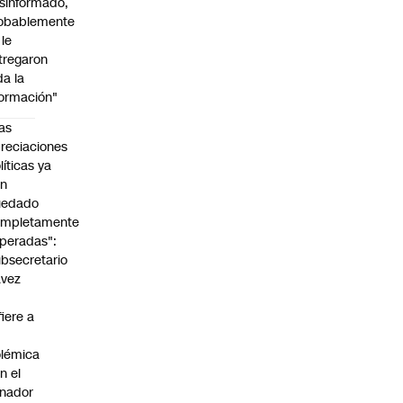
sinformado,
obablemente
 le
tregaron
da la
formación"
as
reciaciones
líticas ya
an
uedado
ompletamente
peradas":
bsecretario
avez
fiere a
lémica
n el
nador