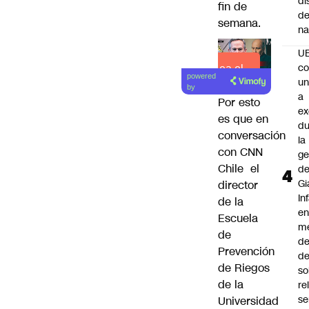
di
fin de
de
semana.
na
U
co
Lea el
powered
un
artículo
by
a
Por esto
e
es que en
du
conversación
la
con CNN
ge
Chile el
d
Gi
director
In
de la
e
Escuela
m
de
d
Prevención
de
de Riegos
so
de la
re
se
Universidad