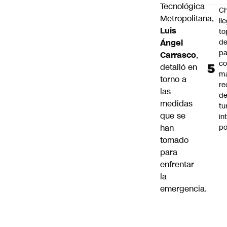
Tecnológica
Ch
Metropolitana,
ll
Luis
to
de
Ángel
pa
Carrasco
,
c
detalló en
m
torno a
re
las
de
medidas
tu
que se
in
p
han
tomado
para
enfrentar
la
emergencia.