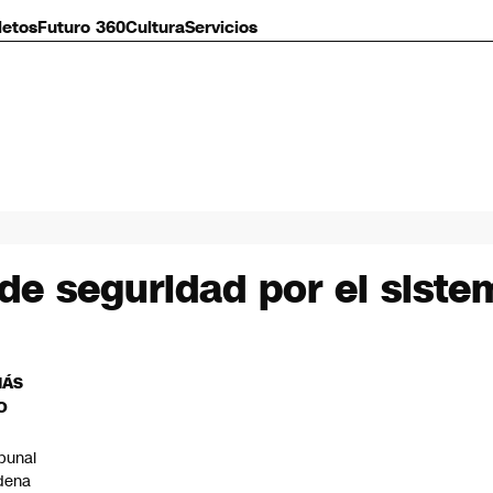
letos
Futuro 360
Cultura
Servicios
 de seguridad por el siste
MÁS
O
ibunal
dena