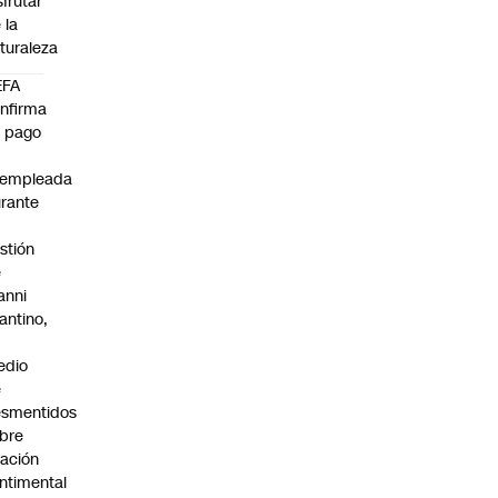
sfrutar
 la
turaleza
EFA
nfirma
 pago
xempleada
rante
stión
e
anni
fantino,
n
edio
e
smentidos
bre
lación
ntimental