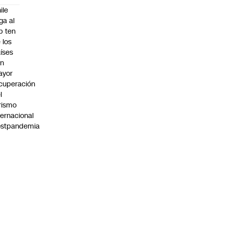
ile
ega al
p ten
 los
íses
on
ayor
cuperación
l
rismo
ternacional
ostpandemia