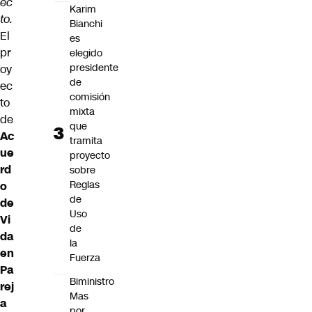
ec
Karim
to.
Bianchi
El
es
pr
elegido
presidente
oy
de
ec
comisión
to
mixta
de
que
Ac
tramita
ue
proyecto
rd
sobre
Reglas
o
de
de
Uso
Vi
de
da
la
en
Fuerza
Pa
Biministro
rej
Mas
a
por