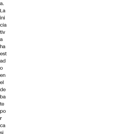
a.
La
ini
cia
tiv
a
ha
est
ad
o
en
el
de
ba
te
po
r
ca
si