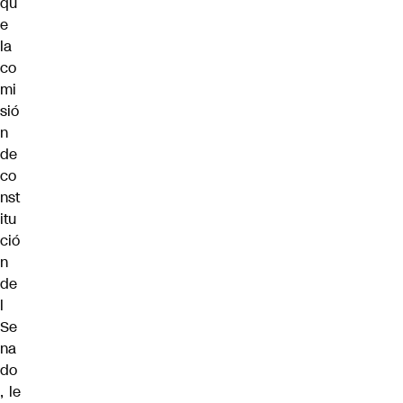
qu
e
la
co
mi
sió
n
de
co
nst
itu
ció
n
de
l
Se
na
do
, le