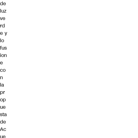
de
luz
ve
rd
e y
lo
fus
ion
e
co
n
la
pr
op
ue
sta
de
Ac
ue