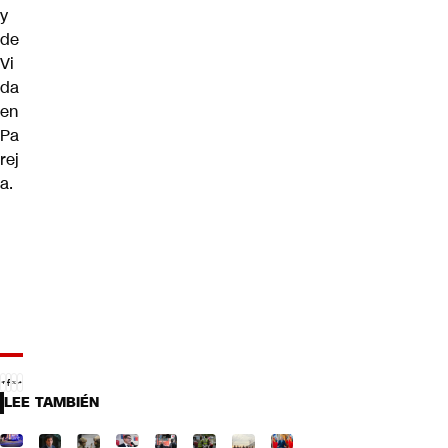
y
de
Vi
da
en
Pa
rej
a.
LEE TAMBIÉN