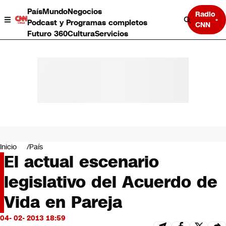
País
Mundo
Negocios
Radio
Podcast y Programas completos
CNN
Futuro 360
Cultura
Servicios
País
Mundo
Negocios
Inicio
País
El actual escenario
Deportes
Programas completos
legislativo del Acuerdo de
Cultura
Servicios
Vida en Pareja
Bits
CNN Data
04- 02- 2013 18:59
CNN tiempo