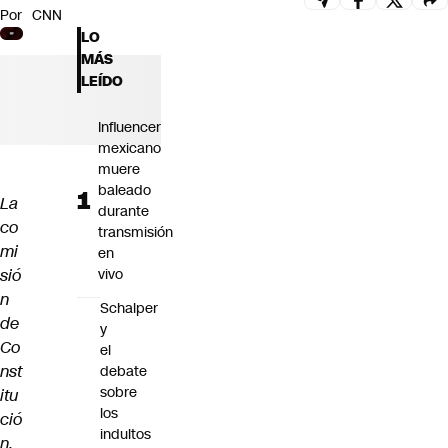
Por
CNN
Futuro 360
LO
Opinión
MÁS
LEÍDO
Influencer
mexicano
muere
baleado
La
durante
co
transmisión
mi
en
sió
vivo
n
Schalper
de
y
Co
el
nst
debate
sobre
itu
los
ció
indultos
n,