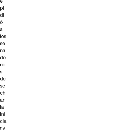
e
pi
di
ó
a
los
se
na
do
re
s
de
se
ch
ar
la
ini
cia
tiv