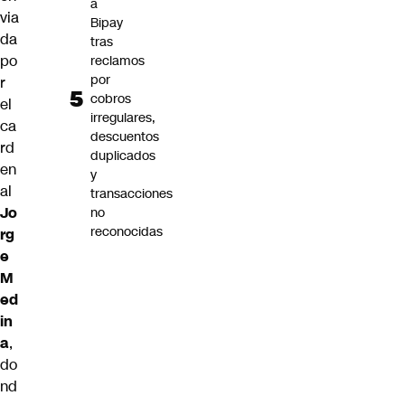
a
via
Bipay
da
tras
po
reclamos
por
r
cobros
el
irregulares,
ca
descuentos
rd
duplicados
en
y
al
transacciones
Jo
no
reconocidas
rg
e
M
ed
in
a
,
do
nd