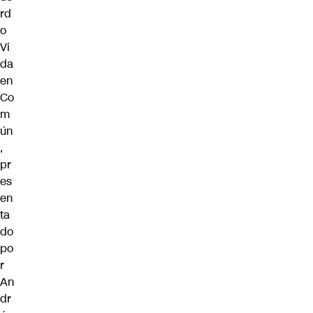
rd
o
Vi
da
en
Co
m
ún
,
pr
es
en
ta
do
po
r
An
dr