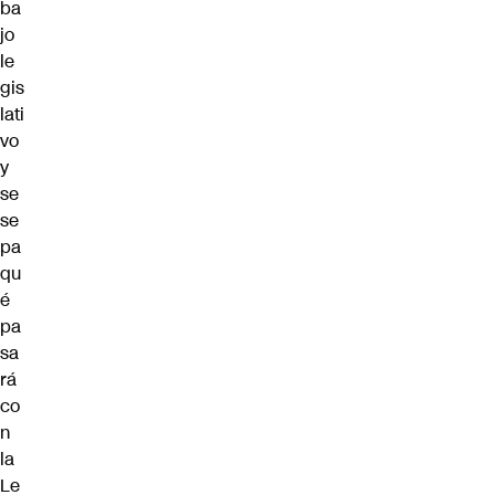
ba
jo
le
gis
lati
vo
y
se
se
pa
qu
é
pa
sa
rá
co
n
la
Le