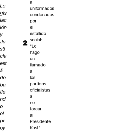
a
Le
uniformados
gis
condenados
lac
por
ión
el
estallido
y
social:
Ju
"Le
sti
hago
cia
un
est
llamado
á
a
de
los
partidos
ba
oficialistas
tie
a
nd
no
o
torear
el
al
pr
Presidente
oy
Kast"