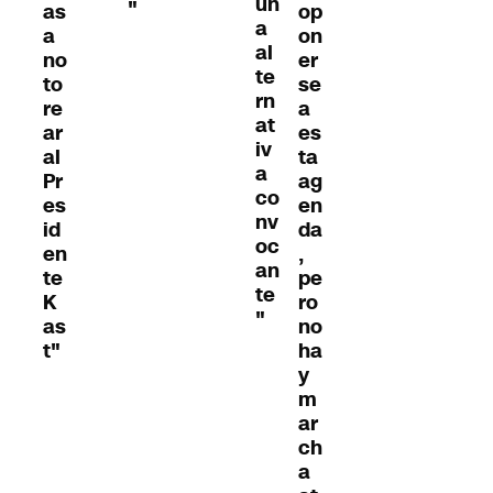
un
"
as
op
a
a
on
al
no
er
te
to
se
rn
re
a
at
ar
es
iv
al
ta
a
Pr
ag
co
es
en
nv
id
da
oc
en
,
an
te
pe
te
K
ro
"
as
no
t"
ha
y
m
ar
ch
a