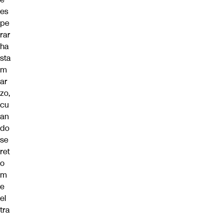
es
pe
rar
ha
sta
m
ar
zo,
cu
an
do
se
ret
o
m
e
el
tra