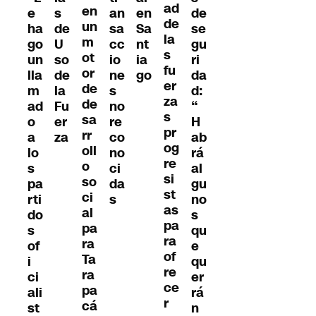
ad
en
e
s
an
de
en
de
un
ha
de
sa
se
Sa
la
m
go
U
cc
gu
nt
s
ot
un
so
io
ri
ia
fu
or
lla
de
ne
da
go
er
de
m
la
s
d:
za
de
ad
Fu
no
“
s
sa
o
er
re
H
pr
rr
a
za
co
ab
og
oll
lo
no
rá
re
o
s
ci
al
si
so
pa
da
gu
st
ci
rti
s
no
as
al
do
s
pa
pa
s
qu
ra
ra
of
e
of
Ta
i
qu
re
ra
ci
er
ce
pa
ali
rá
r
cá
st
n