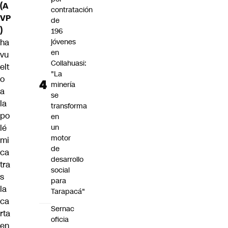
(A
contratación
VP
de
)
196
ha
jóvenes
en
vu
Collahuasi:
elt
"La
o
minería
a
se
la
transforma
po
en
lé
un
motor
mi
de
ca
desarrollo
tra
social
s
para
la
Tarapacá"
ca
Sernac
rta
oficia
en