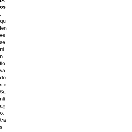
os
,
qu
ien
es
se
rá
n
lle
va
do
s a
Sa
nti
ag
o,
tra
s