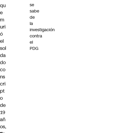
se
qu
sabe
e
de
m
la
uri
investigación
ó
contra
el
el
sol
PDG
da
do
co
ns
cri
pt
o
de
19
añ
os,