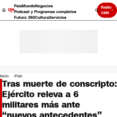
País
Mundo
Negocios
Radio
Podcast y Programas completos
CNN
Futuro 360
Cultura
Servicios
País
Mundo
Negocios
Inicio
País
Tras muerte de conscripto:
Deportes
Programas completos
Ejército releva a 6
Cultura
Servicios
militares más ante
Bits
CNN Data
“nuevos antecedentes”
CNN tiempo