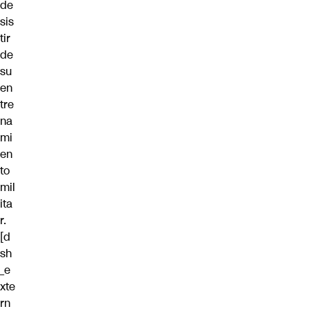
de
sis
tir
de
su
en
tre
na
mi
en
to
mil
ita
r.
[d
sh
_e
xte
rn