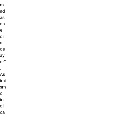
m
ad
as
en
el
dí
a
de
ay
er”
.
As
imi
sm
o,
in
di
ca