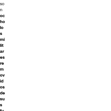
so
n
oc
ho
lo
s
mi
lit
ar
es
re
m
ov
id
os
de
su
s
fu