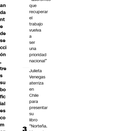
an
que
recuperar
da
el
nt
trabajo
e
vuelva
de
a
se
ser
cci
una
ón
prioridad
nacional”
,
tre
Julieta
s
Venegas
su
aterriza
en
bo
Chile
fic
para
ial
presentar
es
su
co
libro
m
“Norteña.