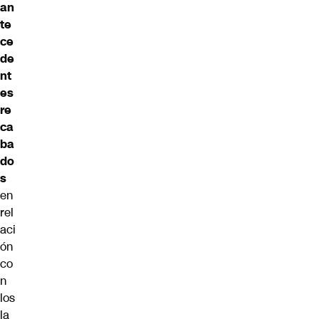
an
te
ce
de
nt
es
re
ca
ba
do
s
en
rel
aci
ón
co
n
los
la