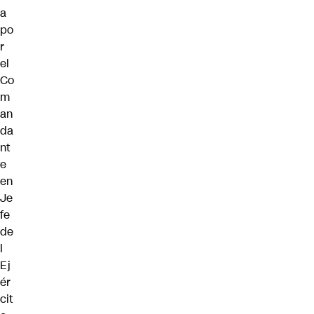
a
po
r
el
Co
m
an
da
nt
e
en
Je
fe
de
l
Ej
ér
cit