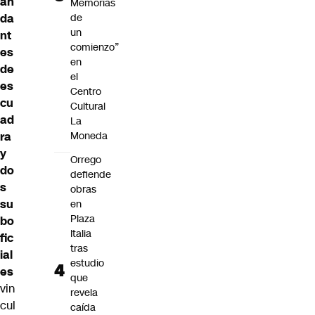
an
Memorias
de
da
un
nt
comienzo”
es
en
de
el
es
Centro
cu
Cultural
ad
La
Moneda
ra
y
Orrego
do
defiende
s
obras
su
en
Plaza
bo
Italia
fic
tras
ial
estudio
es
que
vin
revela
cul
caída