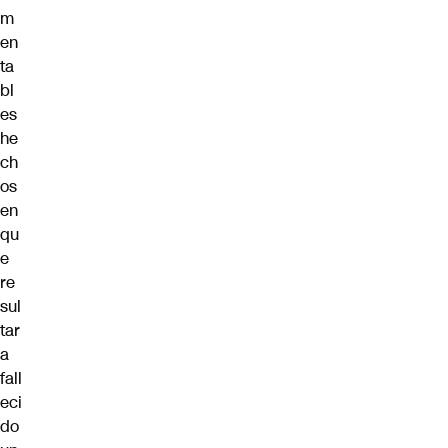
m
en
ta
bl
es
he
ch
os
en
qu
e
re
sul
tar
a
fall
eci
do