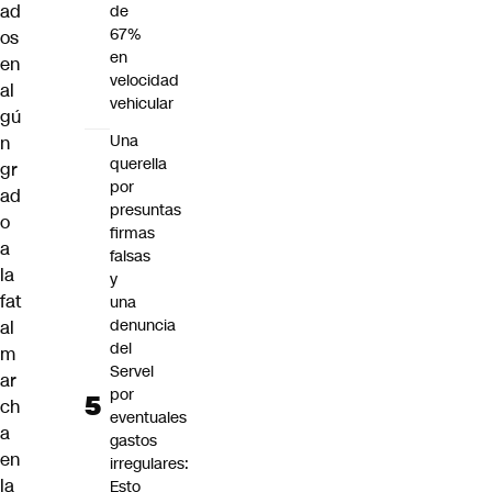
ad
de
67%
os
en
en
velocidad
al
vehicular
gú
Una
n
querella
gr
por
ad
presuntas
o
firmas
a
falsas
la
y
fat
una
denuncia
al
del
m
Servel
ar
por
ch
eventuales
a
gastos
en
irregulares:
la
Esto