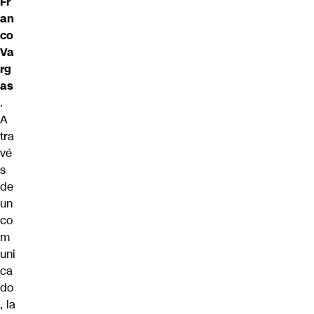
Fr
an
co
Va
rg
as
.
A
tra
vé
s
de
un
co
m
uni
ca
do
, la