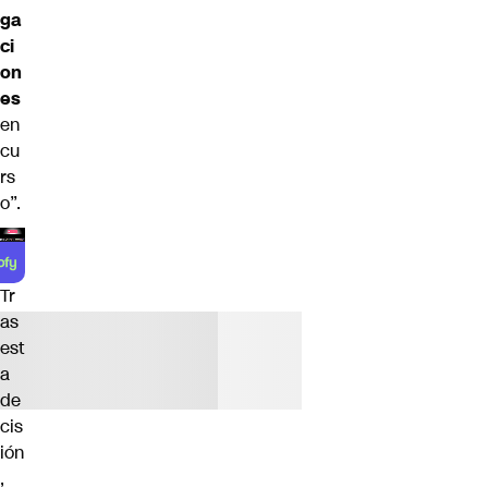
ga
ci
on
es
en
cu
rs
o”.
Tr
as
est
a
de
cis
ión
,