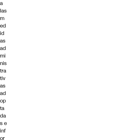
a
las
m
ed
id
as
ad
mi
nis
tra
tiv
as
ad
op
ta
da
s e
inf
or