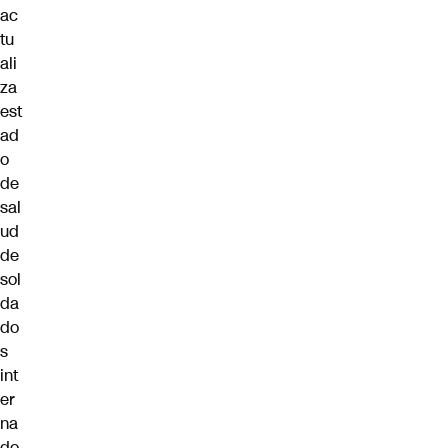
ac
tu
ali
za
est
ad
o
de
sal
ud
de
sol
da
do
s
int
er
na
do