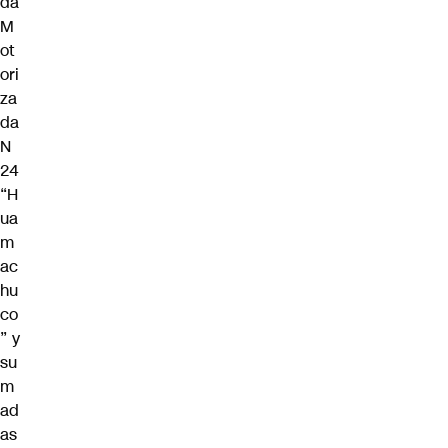
da
M
ot
ori
za
da
N
24
“H
ua
m
ac
hu
co
” y
su
m
ad
as