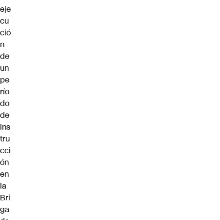
eje
cu
ció
n
de
un
pe
río
do
de
ins
tru
cci
ón
en
la
Bri
ga