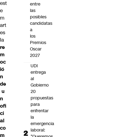
est
entre
e
las
posibles
m
candidatas
art
a
es
los
la
Premios
re
Oscar
m
2027
oc
UDI
ió
entrega
n
al
de
Gobierno
u
20
propuestas
n
para
ofi
enfrentar
ci
la
al
emergencia
co
laboral:
m
“Queremos