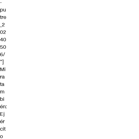
-
pu
tre
_2
02
40
50
6/
”]
Mi
ra
ta
m
bi
én:
Ej
ér
cit
o