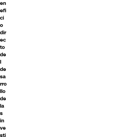
en
efi
ci
o
dir
ec
to
de
l
de
sa
rro
llo
de
la
s
in
ve
sti