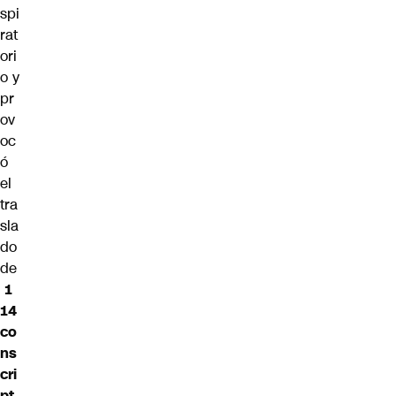
spi
rat
ori
o y
pr
ov
oc
ó
el
tra
sla
do
de
1
14
co
ns
cri
pt