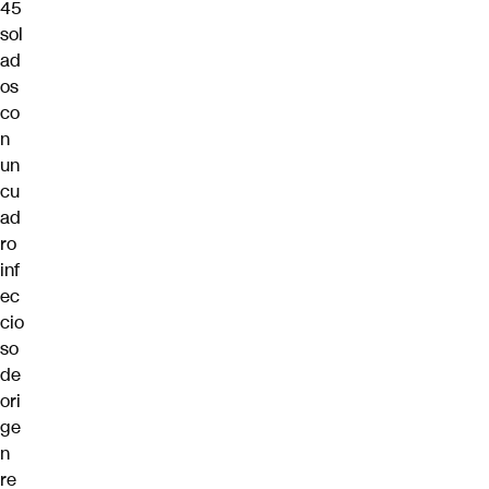
45
sol
ad
os
co
n
un
cu
ad
ro
inf
ec
cio
so
de
ori
ge
n
re