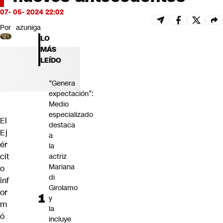
Futuro 360
07- 05- 2024 22:02
Opinión
Por
azuniga
LO
MÁS
LEÍDO
“Genera
expectación”:
Medio
especializado
El
destaca
Ej
a
ér
la
cit
actriz
Mariana
o
di
inf
Girolamo
or
y
m
la
ó
incluye