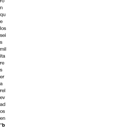
ro
n
qu
e
los
sei
s
mil
ita
re
s
er
a
rel
ev
ad
os
en
“
b