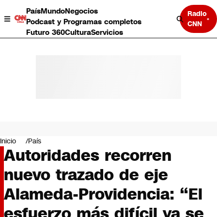
País
Mundo
Negocios
Radio
Podcast y Programas completos
CNN
Futuro 360
Cultura
Servicios
País
Mundo
Negocios
Inicio
País
Autoridades recorren
Deportes
Programas completos
nuevo trazado de eje
Cultura
Servicios
Alameda-Providencia: “El
Bits
CNN Data
esfuerzo más difícil ya se
CNN tiempo