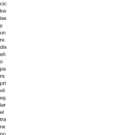
cic
lov
ías
y
un
re
dis
eñ
o
pa
ra
pri
vil
eg
iar
el
tra
ns
po