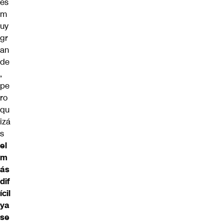
es
m
uy
gr
an
de
,
pe
ro
qu
izá
s
el
m
ás
dif
ícil
ya
se