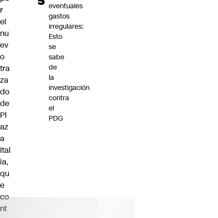
eventuales
r
gastos
el
irregulares:
nu
Esto
ev
se
o
sabe
de
tra
la
za
investigación
do
contra
de
el
Pl
PDG
az
a
Ital
ia
,
qu
e
co
nt