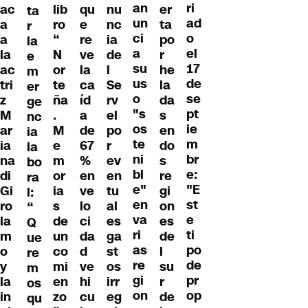
an
ri
ac
lib
qu
nu
er
ta
un
ad
a
ro
e
nc
ta
r
ci
o
a
“
re
ia
po
la
a
el
la
N
ve
de
r
e
su
17
ac
or
la
l
he
m
us
de
tri
te
ca
Se
la
er
o
se
z
ña
íd
rv
da
ge
"s
pt
M
.
a
el
s
nc
os
ie
ar
M
de
po
en
ia
te
m
ia
e
67
r
do
la
ni
br
na
m
%
ev
s
bo
bl
e:
di
or
en
en
re
ra
e"
"E
Gi
ia
ve
tu
gi
l:
en
st
ro
s
lo
al
on
“
va
e
la
de
ci
es
es
Q
ri
ti
m
un
da
ga
de
ue
as
po
o
co
d
st
l
re
re
de
y
mi
ve
os
su
m
gi
pr
la
en
hi
irr
r
os
on
op
in
zo
cu
eg
de
qu