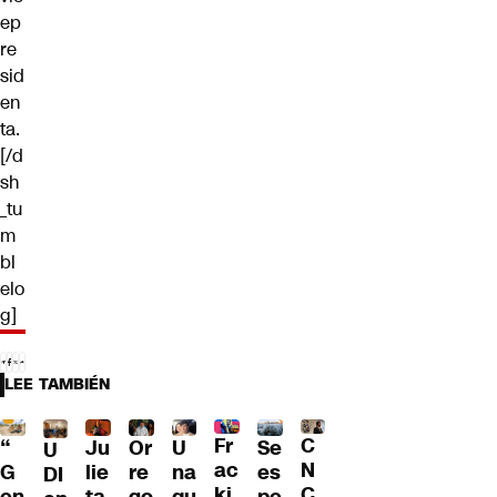
ep
re
sid
en
ta.
[/d
sh
_tu
m
bl
elo
g]
LEE TAMBIÉN
Fr
C
“
Ju
Or
U
Se
U
ac
N
G
lie
re
na
es
DI
ki
C