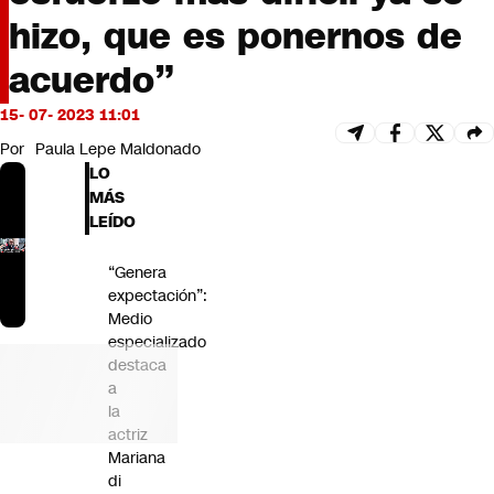
Futuro 360
hizo, que es ponernos de
Opinión
acuerdo”
15- 07- 2023 11:01
Por
Paula Lepe Maldonado
LO
MÁS
LEÍDO
“Genera
expectación”:
Medio
especializado
destaca
a
la
actriz
Mariana
di