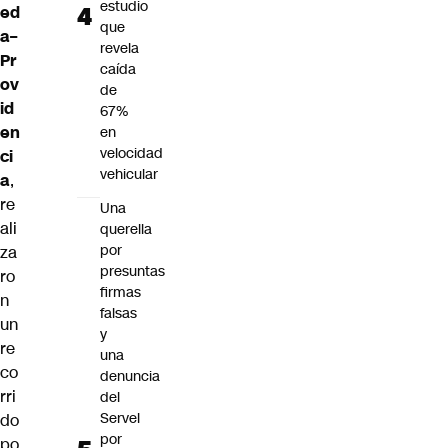
estudio
ed
que
a–
revela
Pr
caída
ov
de
id
67%
en
en
velocidad
ci
vehicular
a
,
re
Una
ali
querella
por
za
presuntas
ro
firmas
n
falsas
un
y
re
una
co
denuncia
rri
del
Servel
do
por
po