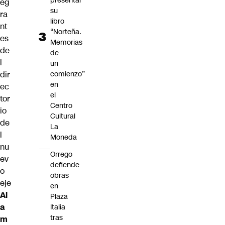
presentar
eg
su
ra
libro
nt
“Norteña.
es
Memorias
de
de
l
un
dir
comienzo”
en
ec
el
tor
Centro
io
Cultural
de
La
l
Moneda
nu
Orrego
ev
defiende
o
obras
eje
en
Al
Plaza
a
Italia
tras
m