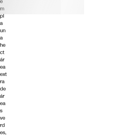
e
m
pl
a
un
a
he
ct
ár
ea
ext
ra
de
ár
ea
s
ve
rd
es,