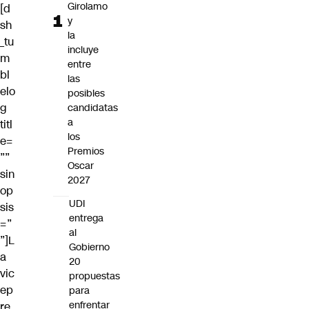
Girolamo
[d
y
sh
la
_tu
incluye
m
entre
bl
las
elo
posibles
g
candidatas
a
titl
los
e=
Premios
””
Oscar
sin
2027
op
UDI
sis
entrega
=”
al
”]L
Gobierno
a
20
vic
propuestas
ep
para
enfrentar
re