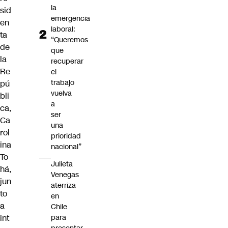
la
sid
emergencia
en
laboral:
ta
“Queremos
de
que
la
recuperar
Re
el
trabajo
pú
vuelva
bli
a
ca,
ser
Ca
una
rol
prioridad
ina
nacional”
To
Julieta
há
,
Venegas
jun
aterriza
to
en
a
Chile
int
para