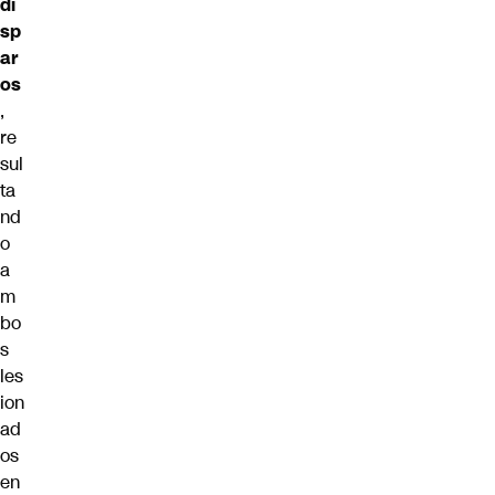
di
sp
ar
os
,
re
sul
ta
nd
o
a
m
bo
s
les
ion
ad
os
en