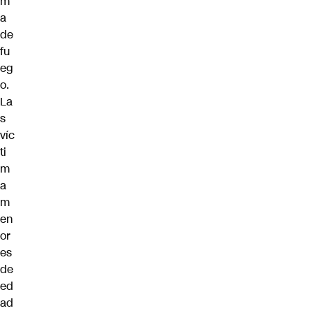
m
a
de
fu
eg
o.
La
s
víc
ti
m
a
m
en
or
es
de
ed
ad