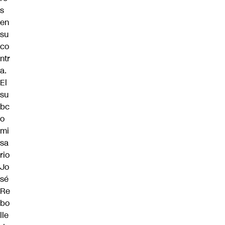
s
en
su
co
ntr
a.
El
su
bc
o
mi
sa
rio
Jo
sé
Re
bo
lle