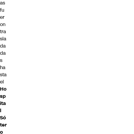
as
fu
er
on
tra
sla
da
da
s
ha
sta
el
Ho
sp
ita
l
Só
ter
o