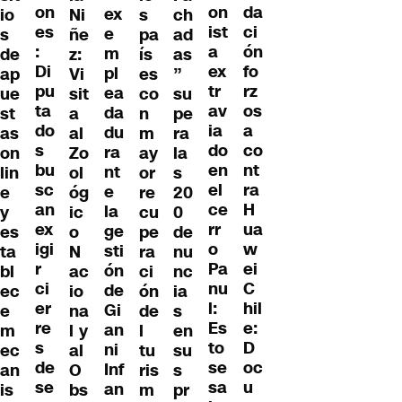
on
da
on
ex
io
Ni
s
ch
es
ci
ist
e
s
ñe
pa
ad
:
ón
a
m
de
z:
ís
as
Di
fo
ex
pl
ap
Vi
es
”
pu
rz
tr
ea
ue
sit
co
su
ta
os
av
da
st
a
n
pe
do
a
ia
du
as
al
m
ra
s
co
do
ra
on
Zo
ay
la
bu
nt
en
nt
lin
ol
or
s
sc
ra
el
e
e
óg
re
20
an
H
ce
la
y
ic
cu
0
ex
ua
rr
ge
es
o
pe
de
igi
w
o
sti
ta
N
ra
nu
r
ei
Pa
ón
bl
ac
ci
nc
ci
C
nu
de
ec
io
ón
ia
er
hil
l:
Gi
e
na
de
s
re
e:
Es
an
m
l y
l
en
s
D
to
ni
ec
al
tu
su
de
oc
se
Inf
an
O
ris
s
se
u
sa
an
is
bs
m
pr