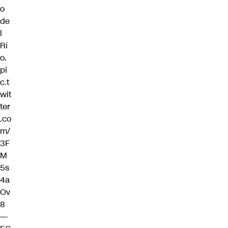
o
de
l
Rí
o.
pi
c.t
wit
ter
.co
m/
3F
M
5s
4a
Ov
8
—