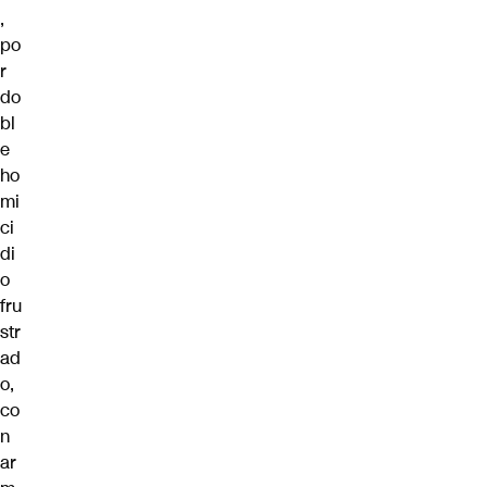
,
po
r
do
bl
e
ho
mi
ci
di
o
fru
str
ad
o,
co
n
ar