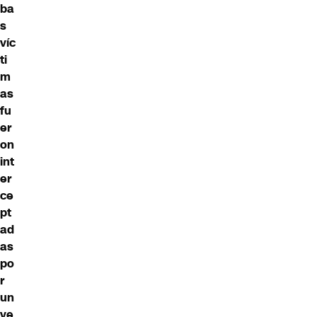
ba
s
víc
ti
m
as
fu
er
on
int
er
ce
pt
ad
as
po
r
un
ve