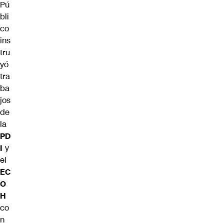
Pú
bli
co
ins
tru
yó
tra
ba
jos
de
la
PD
I
y
el
EC
O
H
co
n