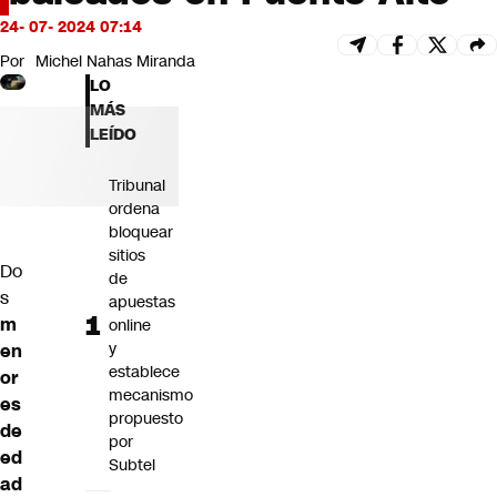
Futuro 360
24- 07- 2024 07:14
Opinión
Por
Michel Nahas Miranda
LO
MÁS
LEÍDO
Tribunal
ordena
bloquear
sitios
Do
de
s
apuestas
m
online
y
en
establece
or
mecanismo
es
propuesto
de
por
ed
Subtel
ad