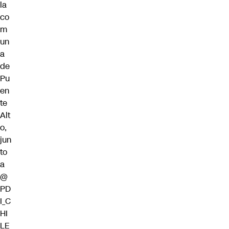
la
co
m
un
a
de
Pu
en
te
Alt
o,
jun
to
a
@
PD
I_C
HI
LE