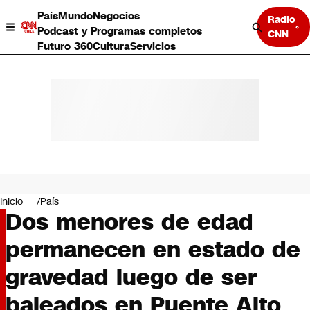
País
Mundo
Negocios
Radio
Podcast y Programas completos
CNN
Futuro 360
Cultura
Servicios
País
Mundo
Negocios
Inicio
País
Dos menores de edad
Deportes
Programas completos
permanecen en estado de
Cultura
Servicios
gravedad luego de ser
Bits
CNN Data
baleados en Puente Alto
CNN tiempo