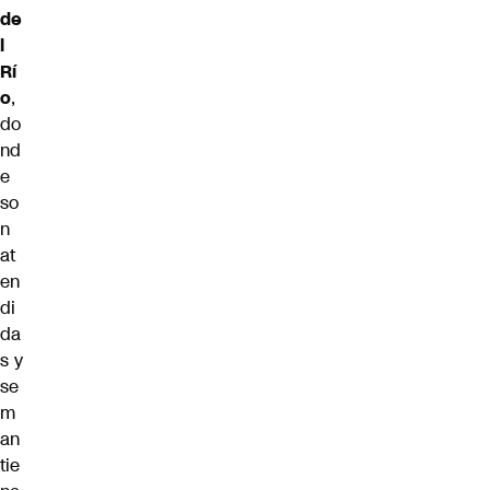
de
l
Rí
o
,
do
nd
e
so
n
at
en
di
da
s y
se
m
an
tie