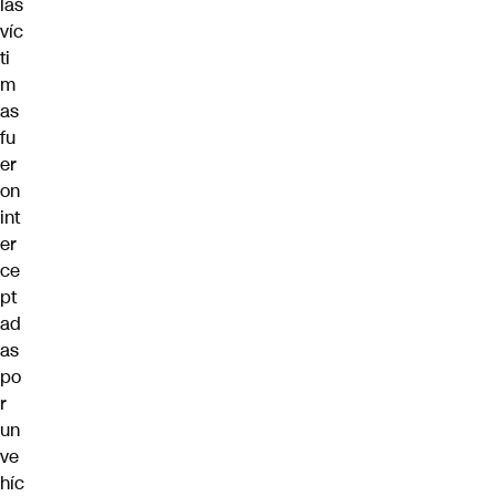
las
víc
ti
m
as
fu
er
on
int
er
ce
pt
ad
as
po
r
un
ve
híc