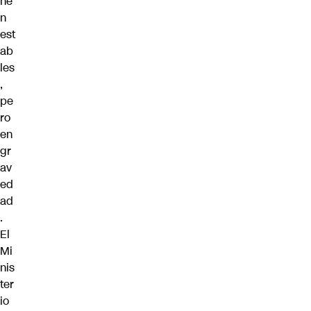
ne
n
est
ab
les
,
pe
ro
en
gr
av
ed
ad
.
El
Mi
nis
ter
io