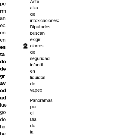
Ante
pe
alza
rm
de
an
intoxicaciones:
ec
Diputados
en
buscan
en
exigir
cierres
es
de
ta
seguridad
do
infantil
de
en
gr
líquidos
av
de
ed
vapeo
ad
Panoramas
lue
por
go
el
de
Día
de
ha
la
be