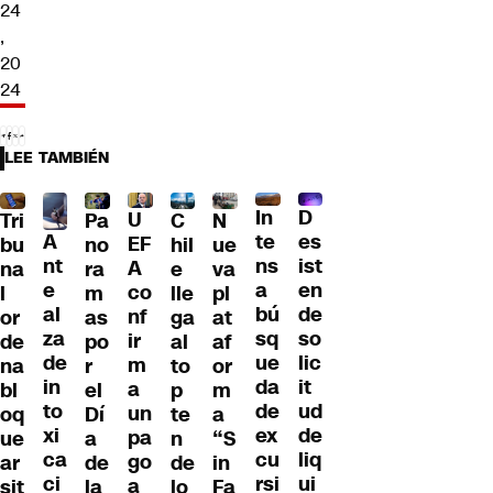
24
,
20
24
LEE TAMBIÉN
D
In
U
Tri
Pa
C
N
A
es
te
EF
bu
no
hil
ue
nt
ist
ns
A
na
ra
e
va
e
en
a
co
l
m
lle
pl
al
de
bú
nf
or
as
ga
at
za
so
sq
ir
de
po
al
af
de
lic
ue
m
na
r
to
or
in
it
da
a
bl
el
p
m
to
ud
de
un
oq
Dí
te
a
xi
de
ex
pa
ue
a
n
“S
ca
liq
cu
go
ar
de
de
in
ci
ui
rsi
a
sit
la
lo
Fa