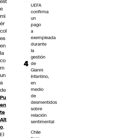
est
UEFA
e
confirma
mi
un
ér
pago
col
a
exempleada
es
durante
en
la
la
gestión
co
de
m
Gianni
un
Infantino,
a
en
medio
de
de
Pu
desmentidos
en
sobre
te
relación
Alt
sentimental
o
.
Chile
El