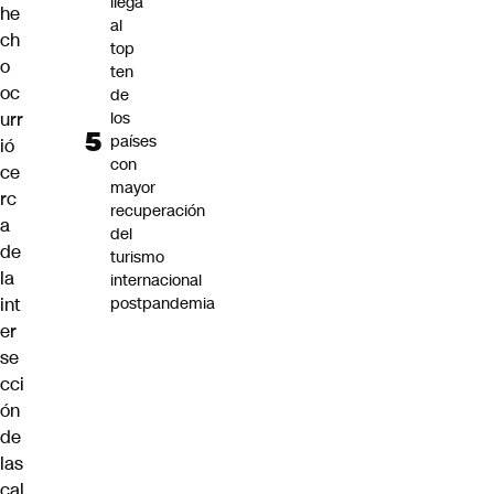
llega
he
al
ch
top
o
ten
oc
de
urr
los
países
ió
con
ce
mayor
rc
recuperación
a
del
de
turismo
la
internacional
int
postpandemia
er
se
cci
ón
de
las
cal