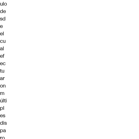
ulo
de
sd
e
el
cu
al
ef
ec
tu
ar
on
m
últi
pl
es
dis
pa
ro