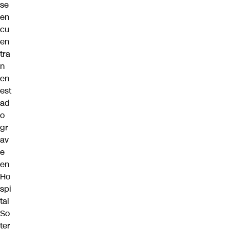
se
en
cu
en
tra
n
en
est
ad
o
gr
av
e
en
Ho
spi
tal
So
ter