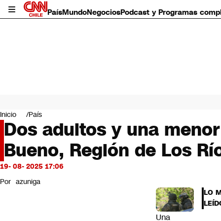
País
Mundo
Negocios
Podcast y Programas comp
País
Mundo
Inicio
País
Negocios
Dos adultos y una menor 
Deportes
Bueno, Región de Los Rí
Programas completos
Cultura
Servicios
19- 08- 2025 17:06
Bits
Por
azuniga
CNN Data
LO 
CNN tiempo
LEÍD
Futuro 360
Una
Opinión