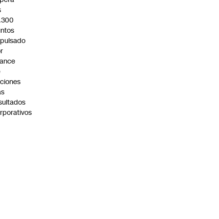
s
.300
ntos
pulsado
r
vance
e
ciones
as
sultados
rporativos