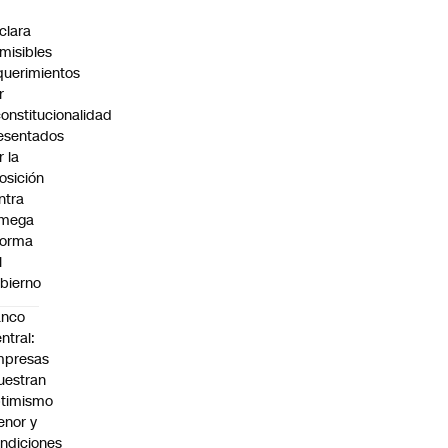
C
clara
misibles
querimientos
r
constitucionalidad
esentados
r la
osición
ntra
 mega
forma
l
bierno
anco
ntral:
mpresas
estran
timismo
nor y
ndiciones