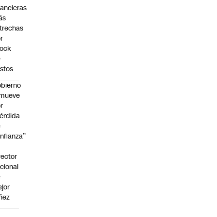
nancieras
ás
trechas
r
hock
e
stos
bierno
emueve
r
érdida
e
nfianza”
rector
cional
e
jor
ñez
a