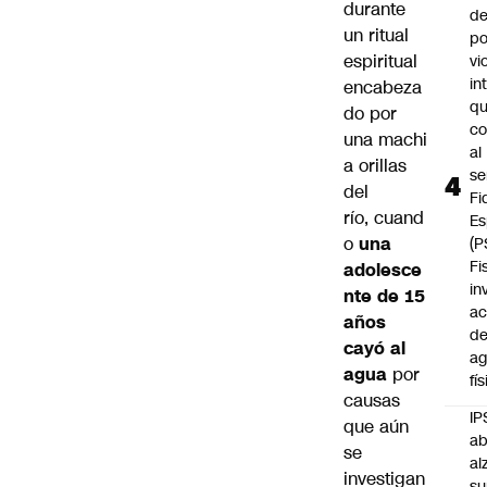
durante
de
un ritual
po
espiritual
vi
in
encabeza
q
do por
c
una machi
al
a orillas
se
del
Fi
río, cuand
Es
o
una
(P
Fi
adolesce
in
nte de 15
ac
años
d
cayó al
ag
agua
por
fí
causas
IP
que aún
ab
se
al
investigan
su