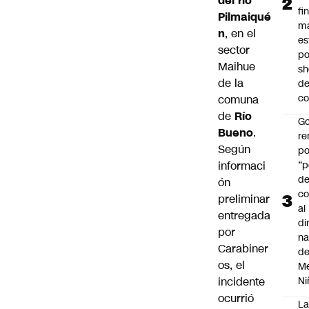
del río
fi
Pilmaiqué
m
n
, en el
es
sector
po
Maihue
s
de la
d
co
comuna
de
Río
Go
Bueno
.
r
Según
po
“p
informaci
d
ón
co
preliminar
al
entregada
di
por
na
Carabiner
d
os, el
Me
Ni
incidente
ocurrió
L