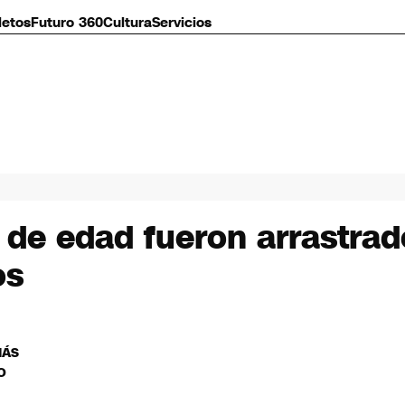
letos
Futuro 360
Cultura
Servicios
de edad fueron arrastrad
os
MÁS
O