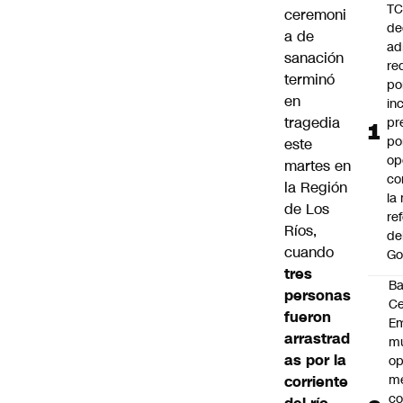
T
ceremoni
de
a de
ad
sanación
re
terminó
po
en
in
tragedia
pr
po
este
op
martes en
co
la Región
la
de Los
re
Ríos,
de
cuando
Go
tres
B
personas
Ce
fueron
E
arrastrad
mu
as por la
op
me
corriente
co