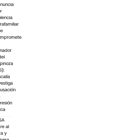
nuncia
r
olencia
trafamiliar
ue
ompromete
nador
del
pinoza
S):
scalía
vestiga
usación
e
resión
sica
SA
re al
za y
pera