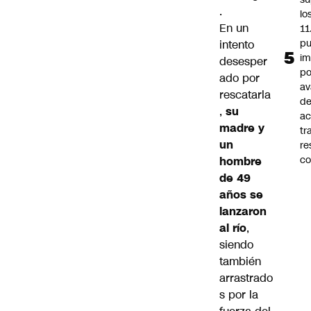
.
lo
En un
11
pu
intento
im
desesper
po
ado por
a
rescatarla
d
,
su
ac
madre y
tr
un
re
co
hombre
de 49
años se
lanzaron
al río
,
siendo
también
arrastrado
s por la