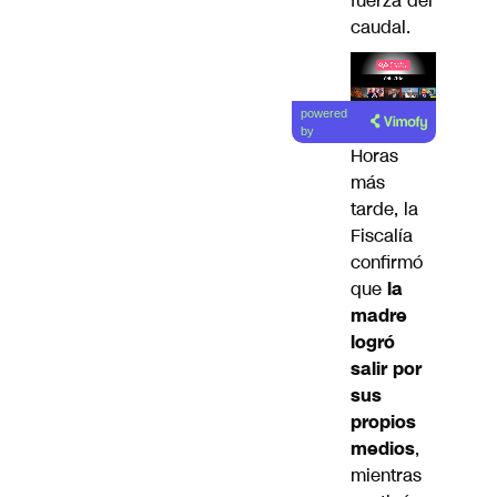
fuerza del
caudal.
Lea el
powered
artículo
by
Horas
más
tarde, la
Fiscalía
confirmó
que
la
madre
logró
salir por
sus
propios
medios
,
mientras