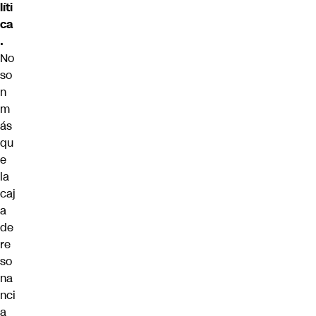
líti
ca
.
No
so
n
m
ás
qu
e
la
caj
a
de
re
so
na
nci
a