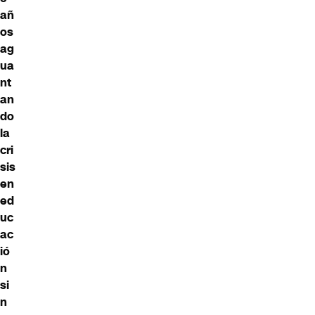
añ
os
ag
ua
nt
an
do
la
cri
sis
en
ed
uc
ac
ió
n
si
n