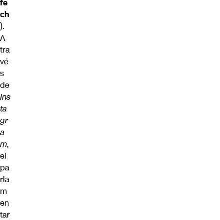
fe
ch
).
A
tra
vé
s
de
Ins
ta
gr
a
m
,
el
pa
rla
m
en
tar