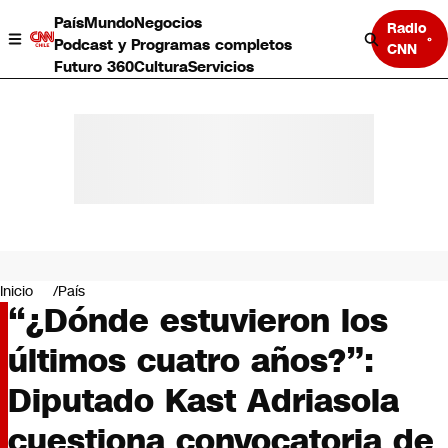
País
Mundo
Negocios
Radio
Podcast y Programas completos
CNN
Futuro 360
Cultura
Servicios
País
Mundo
Negocios
Inicio
País
“¿Dónde estuvieron los
Deportes
Programas completos
últimos cuatro años?”:
Cultura
Servicios
Diputado Kast Adriasola
Bits
CNN Data
cuestiona convocatoria de
CNN tiempo