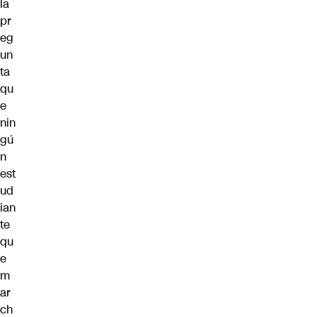
la
pr
eg
un
ta
qu
e
nin
gú
n
est
ud
ian
te
qu
e
m
ar
ch