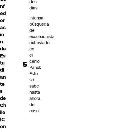
dos
nf
días
ed
Intensa
er
búsqueda
ac
de
ió
excursionista
n
extraviado
de
en
el
Es
cerro
tu
Panul:
di
Esto
an
se
te
sabe
s
hasta
de
ahora
del
Ch
caso
ile
(
C
on