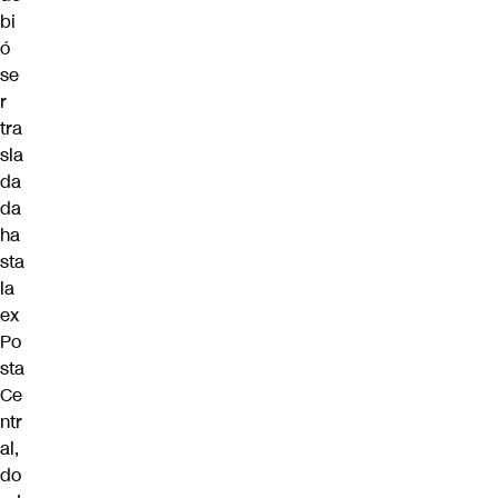
bi
ó
se
r
tra
sla
da
da
ha
sta
la
ex
Po
sta
Ce
ntr
al,
do