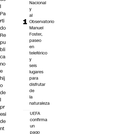
Nacional
l
y
Pa
al
rti
Observatorio
do
Manuel
Foster,
Re
paseo
pu
en
bli
teleférico
ca
y
no
seis
e
lugares
hij
para
disfrutar
o
de
de
la
l
naturaleza
pr
UEFA
esi
confirma
de
un
nt
pago