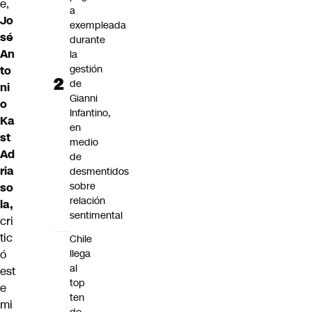
e,
a
Jo
exempleada
sé
durante
An
la
gestión
to
de
ni
Gianni
o
Infantino,
Ka
en
st
medio
Ad
de
ria
desmentidos
sobre
so
relación
la,
sentimental
cri
tic
Chile
llega
ó
al
est
top
e
ten
mi