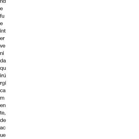
nd
e
fu
e
int
er
ve
ni
da
qu
irú
rgi
ca
m
en
te,
de
ac
ue