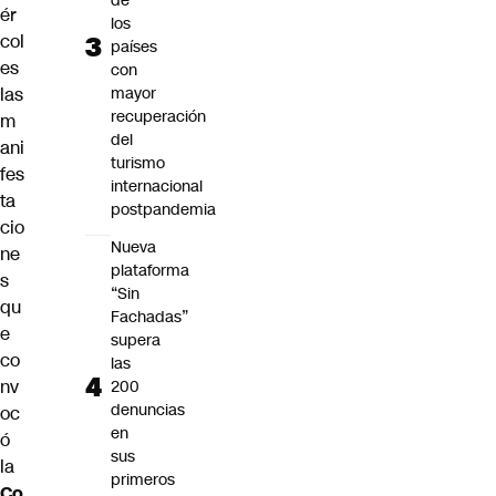
de
ér
los
col
países
es
con
mayor
las
recuperación
m
del
ani
turismo
fes
internacional
ta
postpandemia
cio
Nueva
ne
plataforma
s
“Sin
qu
Fachadas”
e
supera
co
las
nv
200
denuncias
oc
en
ó
sus
la
primeros
Co