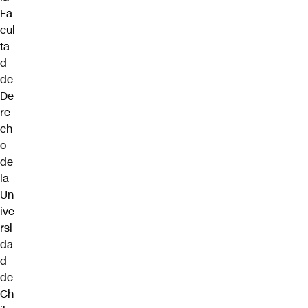
Fa
cul
ta
d
de
De
re
ch
o
de
la
Un
ive
rsi
da
d
de
Ch