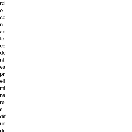
rd
o
co
n
an
te
ce
de
nt
es
pr
eli
mi
na
re
s
dif
un
di