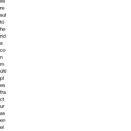
ile
re
sul
tó
he
rid
a
co
n
m
últi
pl
es
fra
ct
ur
as
en
el