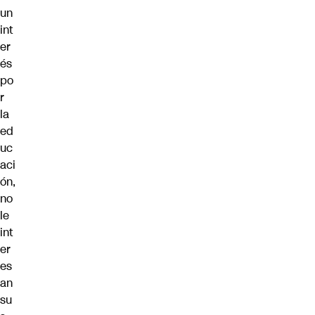
un
int
er
és
po
r
la
ed
uc
aci
ón,
no
le
int
er
es
an
su