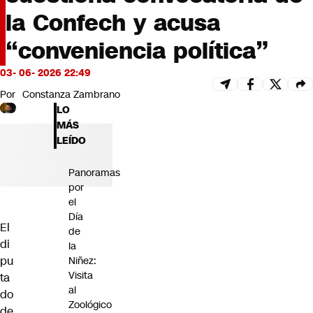
Futuro 360
la Confech y acusa
Opinión
“conveniencia política”
03- 06- 2026 22:49
Por
Constanza Zambrano
LO
MÁS
LEÍDO
Panoramas
por
el
Día
El
de
di
la
pu
Niñez:
Visita
ta
al
do
Zoológico
de