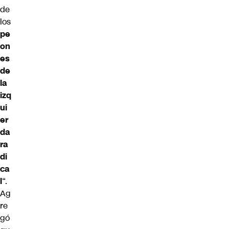
de
los
pe
on
es
de
la
izq
ui
er
da
ra
di
ca
l
“.
Ag
re
gó