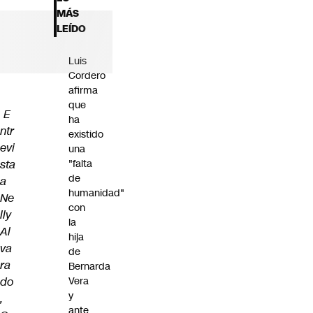
Futuro 360
MÁS
Opinión
LEÍDO
Luis
Cordero
afirma
que
E
ha
ntr
existido
evi
una
sta
"falta
de
a
humanidad"
Ne
con
lly
la
Al
hija
va
de
ra
Bernarda
do
Vera
y
,
ante