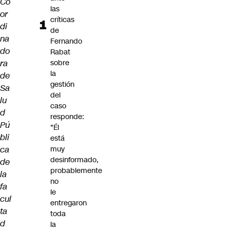
Co
las
or
críticas
di
de
na
Fernando
do
Rabat
ra
sobre
la
de
gestión
Sa
del
lu
caso
d
responde:
Pú
"Él
bli
está
ca
muy
desinformado,
de
probablemente
la
no
fa
le
cul
entregaron
ta
toda
d
la