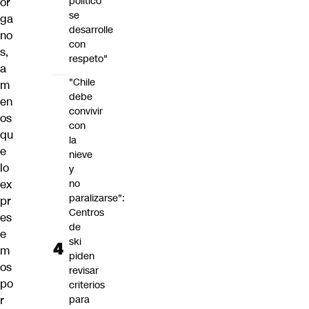
político
ór
se
ga
desarrolle
no
con
s,
respeto"
a
"Chile
m
debe
en
convivir
os
con
qu
la
e
nieve
lo
y
ex
no
paralizarse":
pr
Centros
es
de
e
ski
m
piden
os
revisar
po
criterios
r
para