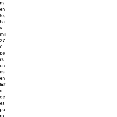
m
en
te,
ha
y
mil
37
0
pe
rs
on
as
en
list
a
de
es
pe
ra