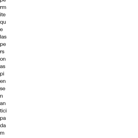
rm
ite
qu
e
las
pe
rs
on
as
pi
en
se
n
an
tici
pa
da
m