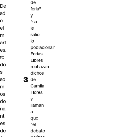
de
De
feria"
sd
y
e
"se
el
le
salió
m
lo
art
poblacional":
es,
Ferias
to
Libres
do
rechazan
s
dichos
so
de
Camila
m
Flores
os
y
do
llaman
na
a
nt
que
es
"el
de
debate