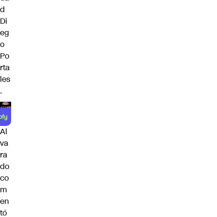
d
Di
eg
o
Po
rta
les
.
Al
va
ra
do
co
m
en
tó