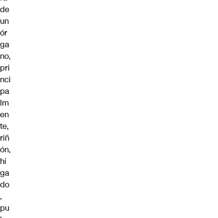
de
un
ór
ga
no,
pri
nci
pa
lm
en
te,
riñ
ón,
hí
ga
do
,
pu