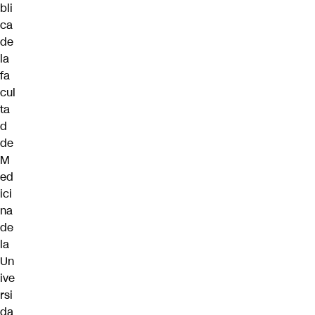
bli
ca
de
la
fa
cul
ta
d
de
M
ed
ici
na
de
la
Un
ive
rsi
da