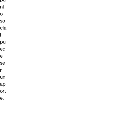
nt
o
so
cia
l
pu
ed
e
se
r
un
ap
ort
e.