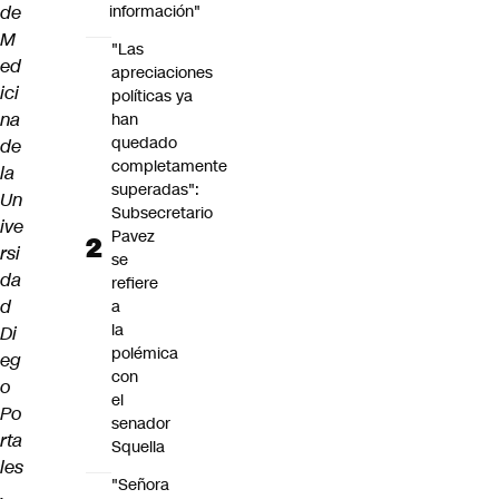
de
información"
M
"Las
ed
apreciaciones
ici
políticas ya
na
han
quedado
de
completamente
la
superadas":
Un
Subsecretario
ive
Pavez
rsi
se
da
refiere
d
a
la
Di
polémica
eg
con
o
el
Po
senador
rta
Squella
les
"Señora
.