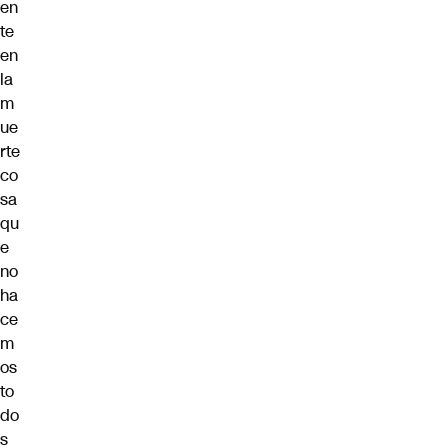
en
te
en
la
m
ue
rte
co
sa
qu
e
no
ha
ce
m
os
to
do
s