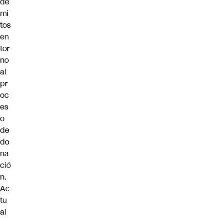
de
mi
tos
en
tor
no
al
pr
oc
es
o
de
do
na
ció
n.
Ac
tu
al