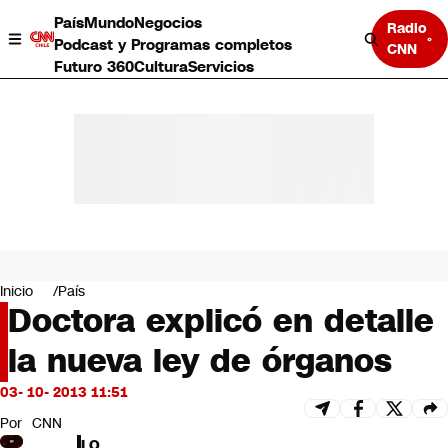
País
Mundo
Negocios
Radio
Podcast y Programas completos
CNN
Futuro 360
Cultura
Servicios
País
Mundo
Negocios
Inicio
País
Doctora explicó en detalle
Deportes
Programas completos
la nueva ley de órganos
Cultura
Servicios
03- 10- 2013 11:51
Bits
CNN Data
Por
CNN
CNN tiempo
LO