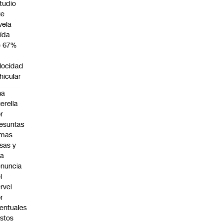
tudio
ue
vela
ída
e 67%
n
locidad
hicular
na
erella
r
esuntas
rmas
lsas y
na
nuncia
l
rvel
r
entuales
stos