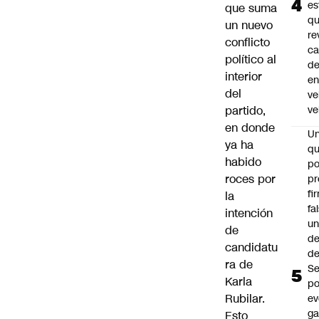
es
que suma
q
un nuevo
re
conflicto
ca
político al
d
interior
e
del
ve
partido,
ve
en donde
U
ya ha
qu
habido
po
roces por
pr
fi
la
fa
intención
u
de
de
candidatu
de
ra de
Se
Karla
po
Rubilar
.
ev
ga
Esto