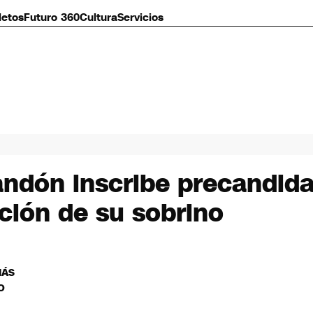
letos
Futuro 360
Cultura
Servicios
andón inscribe precandida
ación de su sobrino
MÁS
O