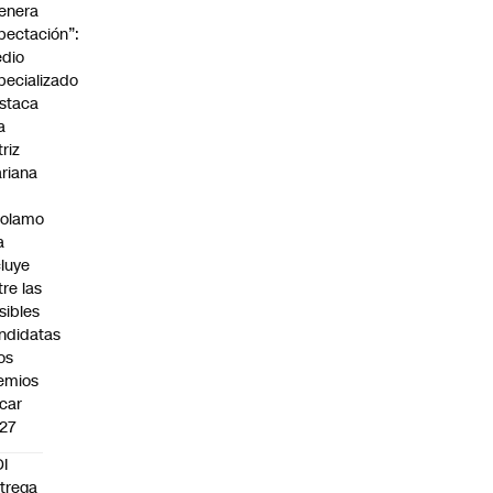
enera
pectación”:
dio
pecializado
staca
a
triz
riana
rolamo
a
cluye
tre las
sibles
ndidatas
los
emios
car
27
I
trega