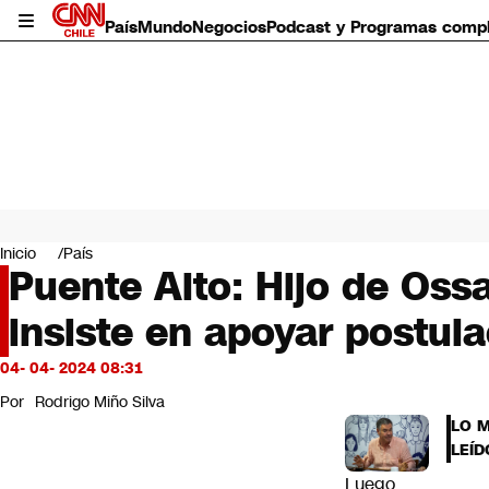
País
Mundo
Negocios
Podcast y Programas comp
País
Mundo
Inicio
País
Negocios
Puente Alto: Hijo de Oss
Deportes
insiste en apoyar postul
Programas completos
Cultura
Servicios
04- 04- 2024 08:31
Bits
Por
Rodrigo Miño Silva
CNN Data
LO 
CNN tiempo
LEÍD
Futuro 360
Luego
Opinión