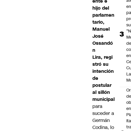
at
ente e
en
hijo del
pa
parlamen
pr
tario,
su
Manuel
“N
José
M
Ossandó
de
co
n
en
Lira, regi
Ce
stró su
Cu
intención
L
de
M
postular
Or
al sillón
de
municipal
ob
para
e
suceder a
Pl
Germán
Ita
Codina, lo
tr