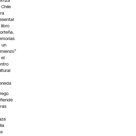
erriza
 Chile
ra
esentar
 libro
orteña.
emorias
 un
mienzo”
 el
ntro
ltural
a
oneda
rego
fiende
ras
n
aza
lia
as