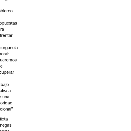
bierno
0
opuestas
ra
frentar
ergencia
boral:
Queremos
ue
cuperar
abajo
elva a
r una
ioridad
cional”
lieta
enegas