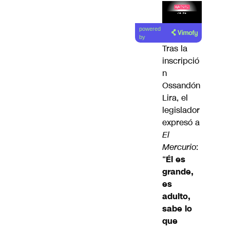
Lea el
powered
artículo
by
Tras la
inscripció
n
Ossandón
Lira, el
legislador
expresó a
El
Mercurio
:
“
Él es
grande,
es
adulto,
sabe lo
que