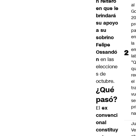
n
reiteró
al
en que le
Go
brindará
2
su apoyo
pr
a su
pa
en
sobrino
la
Felipe
em
Ossandó
la
n
en las
“
eleccione
q
s de
re
octubre.
el
¿Qué
tr
vu
pasó?
se
pr
El
ex
na
convenci
onal
Ju
constituy
V