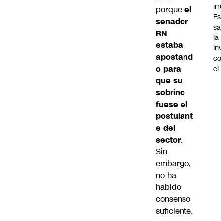
ir
porque
el
Es
senador
sa
RN
la
estaba
in
apostand
co
o para
el
que su
sobrino
fuese el
postulant
e del
sector
.
Sin
embargo,
no ha
habido
consenso
suficiente.