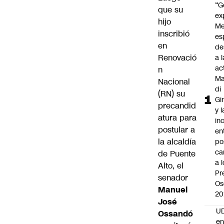
“G
que su
ex
hijo
Me
inscribió
es
en
de
Renovació
a l
ac
n
Ma
Nacional
di
(RN) su
Gi
precandid
y l
atura para
in
postular a
en
la alcaldía
po
ca
de
Puente
a 
Alto
, el
Pr
senador
Os
Manuel
20
José
UD
Ossandó
en