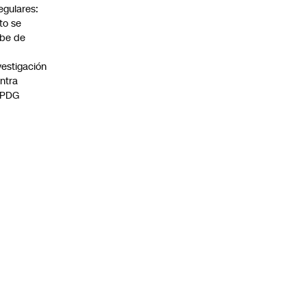
regulares:
to se
be de
vestigación
ntra
 PDG