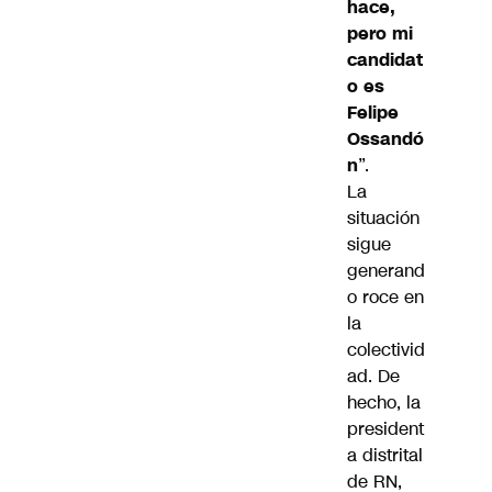
hace,
pero mi
candidat
o es
Felipe
Ossandó
n
”.
La
situación
sigue
generand
o roce en
la
colectivid
ad. De
hecho, la
president
a distrital
de RN,