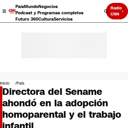
País
Mundo
Negocios
Radio
Podcast y Programas completos
CNN
Futuro 360
Cultura
Servicios
País
Mundo
Negocios
Inicio
País
Directora del Sename
Deportes
Programas completos
ahondó en la adopción
Cultura
Servicios
homoparental y el trabajo
Bits
CNN Data
infantil
CNN tiempo