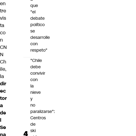
en
que
tre
"el
vis
debate
político
ta
se
co
desarrolle
n
con
CN
respeto"
N
"Chile
Ch
debe
ile,
convivir
la
con
dir
la
ec
nieve
tor
y
a
no
paralizarse":
de
Centros
l
de
Se
ski
na