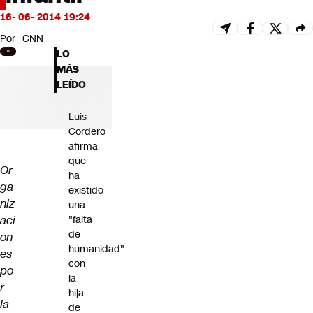
Futuro 360
16- 06- 2014 19:24
Opinión
Por
CNN
LO
MÁS
LEÍDO
Luis
Cordero
afirma
que
Or
ha
ga
existido
niz
una
aci
"falta
de
on
humanidad"
es
con
po
la
r
hija
la
de