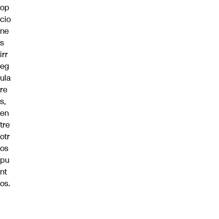
op
cio
ne
s
irr
eg
ula
re
s,
en
tre
otr
os
pu
nt
os.