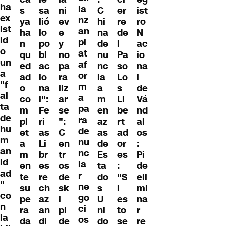
ha
la
s
sa
ni
C
er
ist
ex
nz
ya
lió
ev
hi
re
ro
ist
an
ha
lo
e
na
de
N
id
pl
n
po
y
de
l
ac
o
at
qu
bl
no
nu
Pa
io
un
af
ed
ac
pa
nc
so
na
a
or
ad
io
ra
ia
Lo
l
"f
m
o
na
liz
a
s
de
al
a
co
l":
ar
m
Li
Vá
ta
pa
m
Fe
se
en
be
nd
de
ra
pl
ri
":
az
rt
al
hu
de
et
as
C
as
ad
os
m
nu
a
Li
en
de
or
:
an
nc
m
br
tr
Es
es
Pi
id
ia
en
es
os
ta
:
de
ad
r
te
re
de
do
"S
eli
"
ne
su
ch
sk
s
i
mi
co
go
pe
az
i
U
es
na
n
ci
ra
an
pi
ni
to
r
la
os
da
di
de
do
se
re