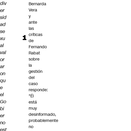
div
Bernarda
er
Vera
y
sid
ante
ad
las
se
críticas
xu
de
al
Fernando
val
Rabat
or
sobre
la
ar
gestión
on
del
qu
caso
e
responde:
el
"Él
Go
está
bi
muy
desinformado,
er
probablemente
no
no
est