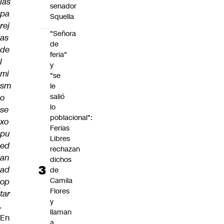
las
senador
pa
Squella
rej
"Señora
as
de
de
feria"
l
y
mi
"se
sm
le
salió
o
lo
se
poblacional":
xo
Ferias
pu
Libres
ed
rechazan
an
dichos
ad
de
Camila
op
Flores
tar
y
.
llaman
En
a