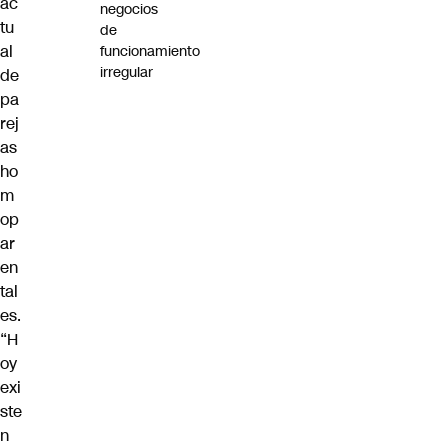
ac
negocios
tu
de
al
funcionamiento
irregular
de
pa
rej
as
ho
m
op
ar
en
tal
es.
“H
oy
exi
ste
n