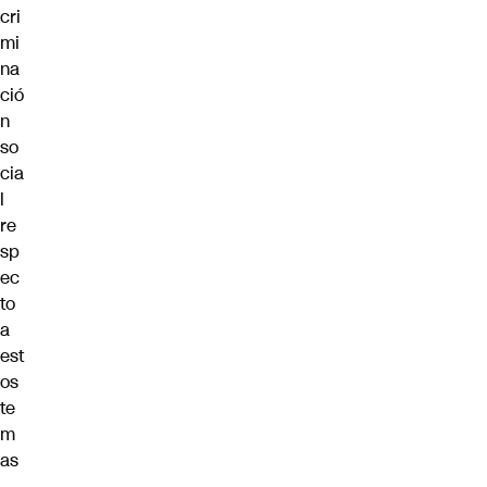
cri
mi
na
ció
n
so
cia
l
re
sp
ec
to
a
est
os
te
m
as
,