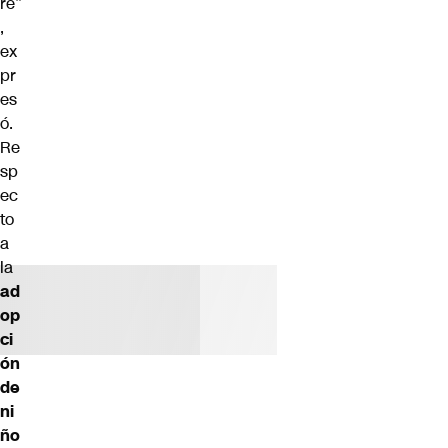
re”
,
ex
pr
es
ó.
Re
sp
ec
to
a
la
ad
op
ci
ón
de
ni
ño