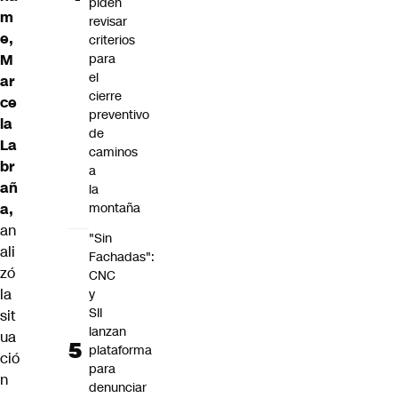
piden
m
revisar
e,
criterios
M
para
el
ar
cierre
ce
preventivo
la
de
La
caminos
br
a
añ
la
a,
montaña
an
"Sin
ali
Fachadas":
zó
CNC
la
y
SII
sit
lanzan
ua
plataforma
ció
para
n
denunciar