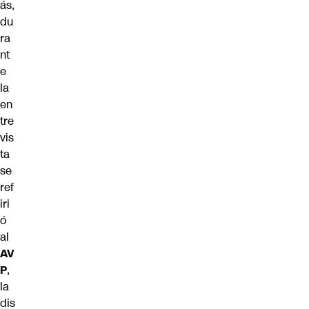
ás,
du
ra
nt
e
la
en
tre
vis
ta
se
ref
iri
ó
al
AV
P
,
la
dis