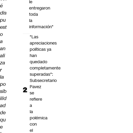
le
é
entregaron
dis
toda
pu
la
est
información"
o
"Las
a
apreciaciones
an
políticas ya
ali
han
quedado
za
completamente
r
superadas":
la
Subsecretario
po
Pavez
sib
se
ilid
refiere
ad
a
la
de
polémica
qu
con
e
el