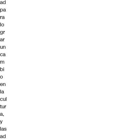
ad
pa
ra
lo
gr
ar
un
ca
m
bi
o
en
la
cul
tur
a,
y
las
ad