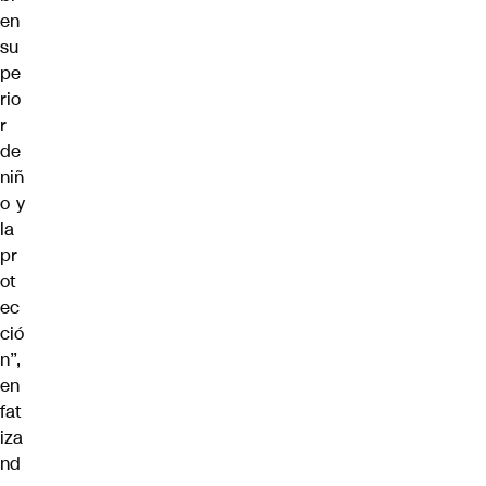
en
su
pe
rio
r
de
niñ
o y
la
pr
ot
ec
ció
n”,
en
fat
iza
nd