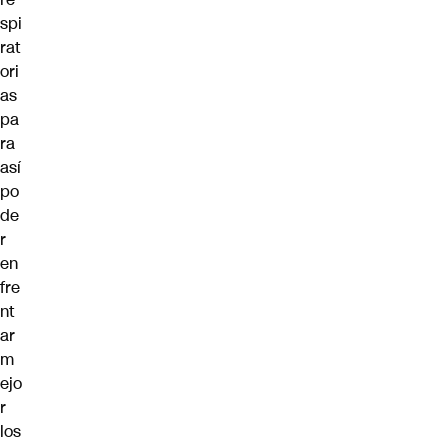
spi
rat
ori
as
pa
ra
así
po
de
r
en
fre
nt
ar
m
ejo
r
los