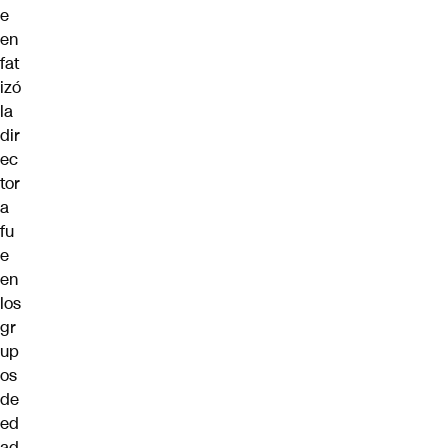
e
en
fat
izó
la
dir
ec
tor
a
fu
e
en
los
gr
up
os
de
ed
ad