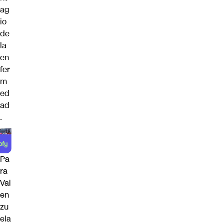
ag
io
de
la
en
fer
m
ed
ad
.
Pa
ra
Val
en
zu
ela