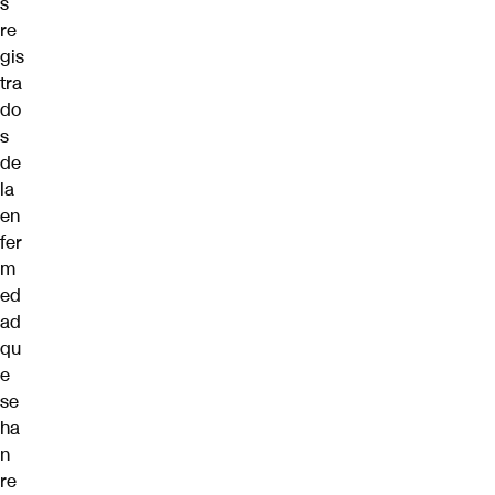
s
re
gis
tra
do
s
de
la
en
fer
m
ed
ad
qu
e
se
ha
n
re