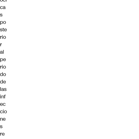
ca
s
po
ste
rio
r
al
pe
rio
do
de
las
inf
ec
cio
ne
s
re