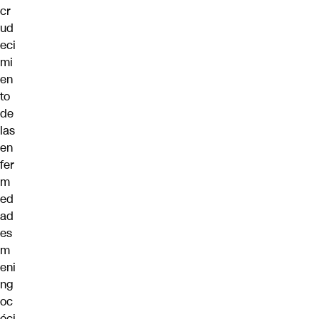
cr
ud
eci
mi
en
to
de
las
en
fer
m
ed
ad
es
m
eni
ng
oc
óci