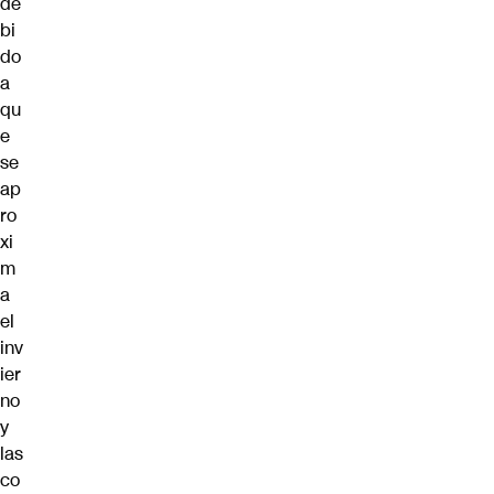
de
bi
do
a
qu
e
se
ap
ro
xi
m
a
el
inv
ier
no
y
las
co