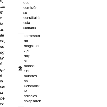
d,
que
Jai
comisión
m
se
e
constituirá
esta
M
semana
añ
ali
Terremoto
ch,
de
magnitud
as
7,4
eg
deja
ur
al
ó
menos
qu
111
e
muertos
el
en
Colombia:
niv
61
el
edificios
de
colapsaron
co