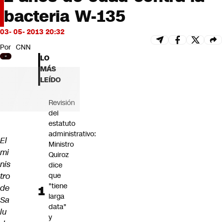
Futuro 360
bacteria W-135
Opinión
03- 05- 2013 20:32
Por
CNN
LO
MÁS
LEÍDO
Revisión
del
estatuto
administrativo:
El
Ministro
mi
Quiroz
nis
dice
tro
que
"tiene
de
larga
Sa
data"
lu
y