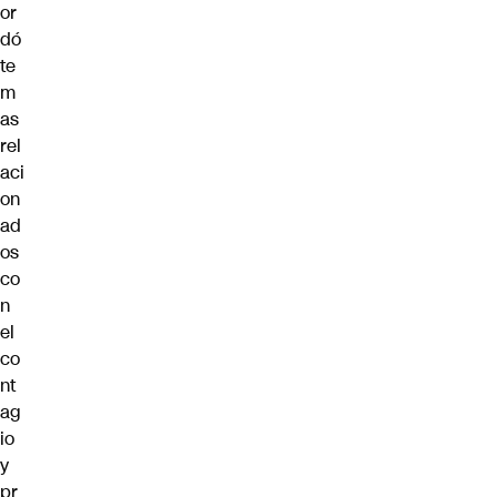
or
dó
te
m
as
rel
aci
on
ad
os
co
n
el
co
nt
ag
io
y
pr