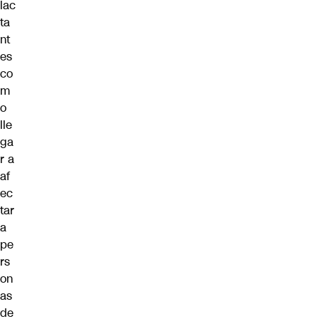
lac
ta
nt
es
co
m
o
lle
ga
r a
af
ec
tar
a
pe
rs
on
as
de