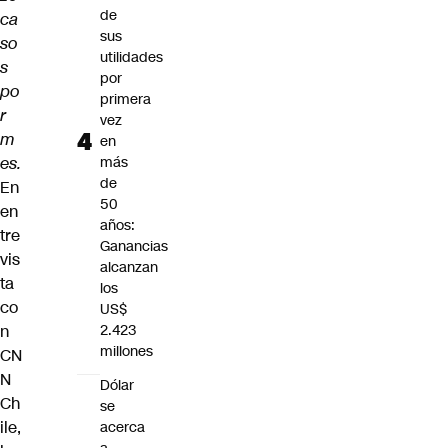
de
ca
sus
so
utilidades
s
por
po
primera
r
vez
m
en
es.
más
de
En
50
en
años:
tre
Ganancias
vis
alcanzan
ta
los
co
US$
n
2.423
millones
CN
N
Dólar
Ch
se
ile,
acerca