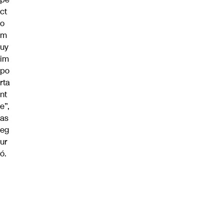
ct
o
m
uy
im
po
rta
nt
e”,
as
eg
ur
ó.