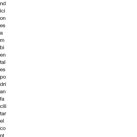
nd
ici
on
es
a
m
bi
en
tal
es
po
drí
an
fa
cili
tar
el
co
nt