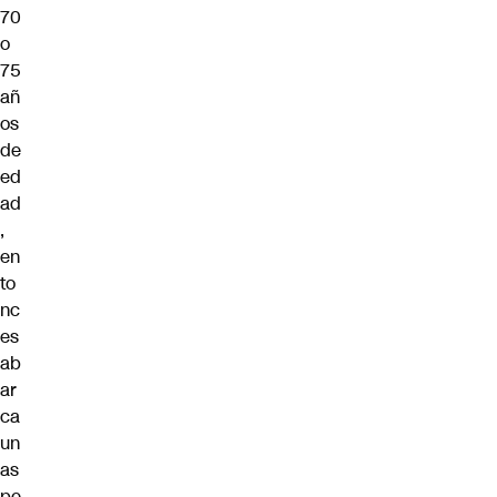
70
o
75
añ
os
de
ed
ad
,
en
to
nc
es
ab
ar
ca
un
as
pe