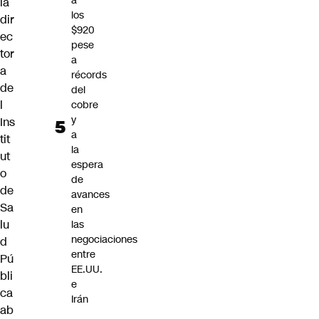
a
la
los
dir
$920
ec
pese
tor
a
a
récords
de
del
l
cobre
y
Ins
a
tit
la
ut
espera
o
de
de
avances
Sa
en
lu
las
negociaciones
d
entre
Pú
EE.UU.
bli
e
ca
Irán
ab