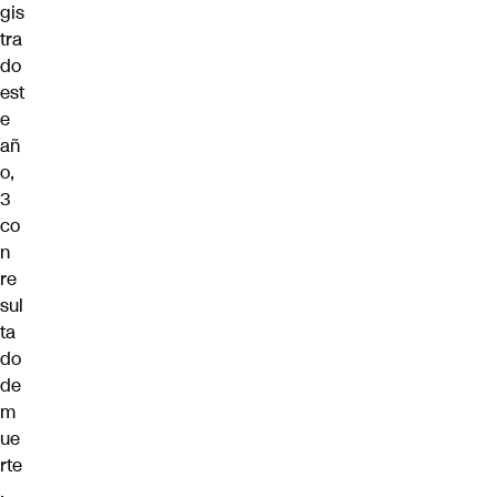
gis
tra
do
est
e
añ
o,
3
co
n
re
sul
ta
do
de
m
ue
rte
,