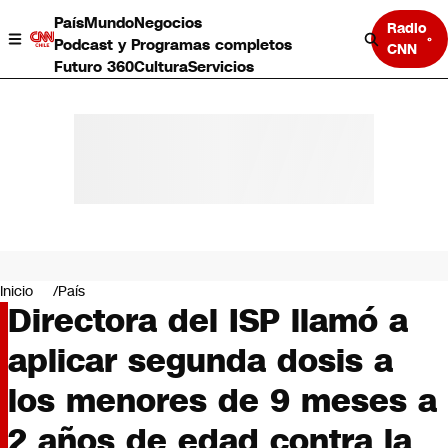
País
Mundo
Negocios
Radio
Podcast y Programas completos
CNN
Futuro 360
Cultura
Servicios
País
Mundo
Negocios
Inicio
País
Directora del ISP llamó a
Deportes
Programas completos
aplicar segunda dosis a
Cultura
Servicios
los menores de 9 meses a
Bits
CNN Data
2 años de edad contra la
CNN tiempo