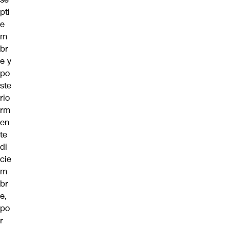
pti
e
m
br
e y
po
ste
rio
rm
en
te
di
cie
m
br
e,
po
r