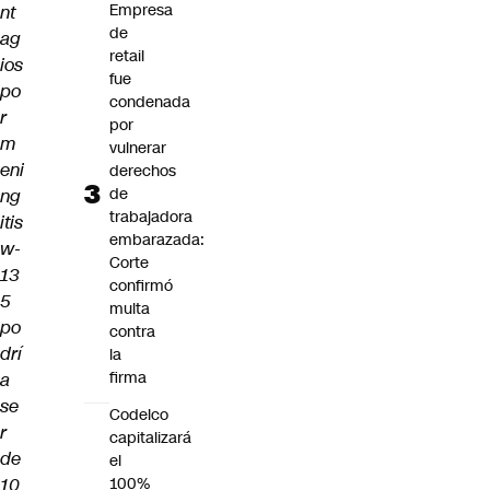
Empresa
nt
de
ag
retail
ios
fue
po
condenada
r
por
m
vulnerar
eni
derechos
de
ng
trabajadora
itis
embarazada:
w-
Corte
13
confirmó
5
multa
po
contra
drí
la
firma
a
se
Codelco
r
capitalizará
de
el
10
100%