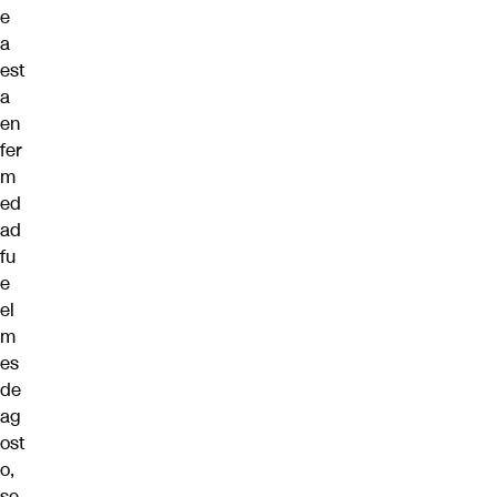
e
a
est
a
en
fer
m
ed
ad
fu
e
el
m
es
de
ag
ost
o,
se