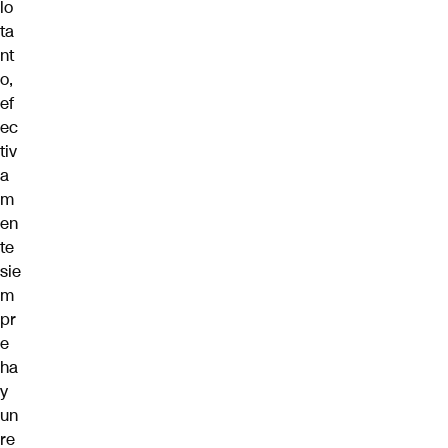
lo
ta
nt
o,
ef
ec
tiv
a
m
en
te
sie
m
pr
e
ha
y
un
re