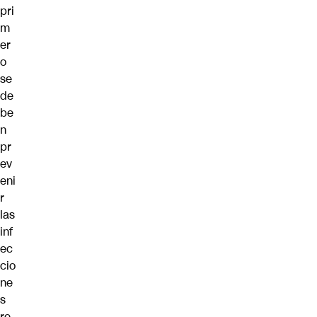
pri
m
er
o
se
de
be
n
pr
ev
eni
r
las
inf
ec
cio
ne
s
re