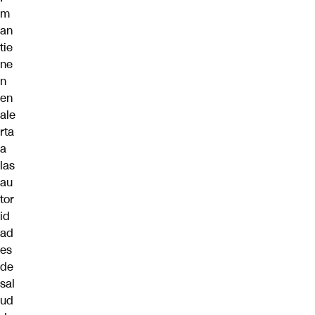
m
an
tie
ne
n
en
ale
rta
a
las
au
tor
id
ad
es
de
sal
ud