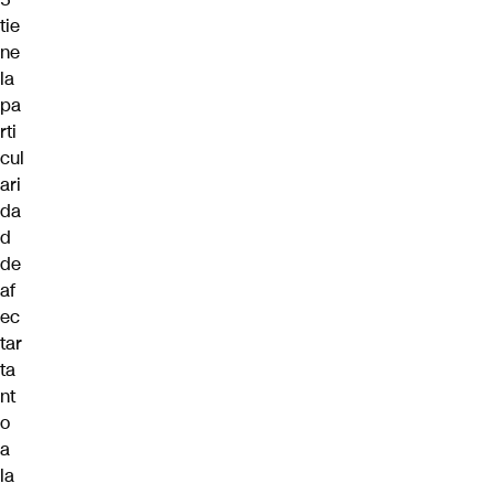
tie
ne
la
pa
rti
cul
ari
da
d
de
af
ec
tar
ta
nt
o
a
la