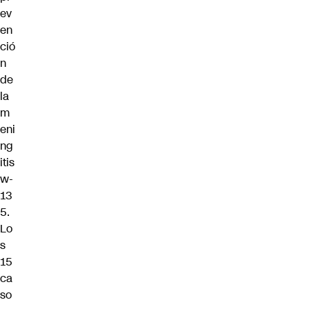
ev
en
ció
n
de
la
m
eni
ng
itis
w-
13
5.
Lo
s
15
ca
so