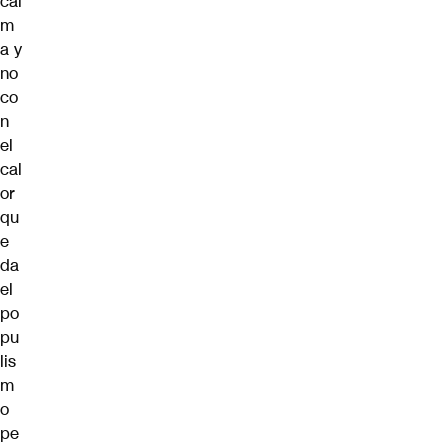
cal
m
a y
no
co
n
el
cal
or
qu
e
da
el
po
pu
lis
m
o
pe