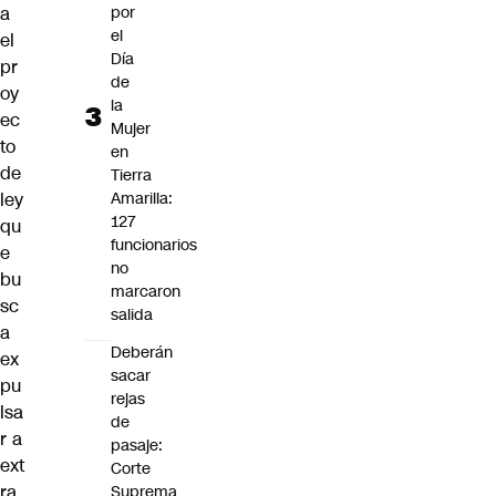
a
por
el
el
Día
pr
de
oy
la
ec
Mujer
to
en
de
Tierra
ley
Amarilla:
127
qu
funcionarios
e
no
bu
marcaron
sc
salida
a
Deberán
ex
sacar
pu
rejas
lsa
de
r a
pasaje:
ext
Corte
ra
Suprema