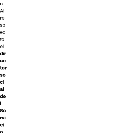
n.
Al
re
sp
ec
to
el
dir
ec
tor
so
ci
al
de
l
Se
rvi
ci
o