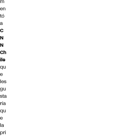
m
en
tó
a
C
N
N
Ch
ile
qu
e
les
gu
sta
ría
qu
e
la
pri