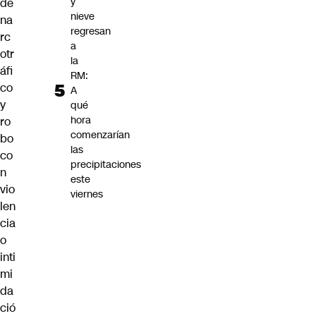
y
de
nieve
na
regresan
rc
a
otr
la
áfi
RM:
co
A
y
qué
hora
ro
comenzarían
bo
las
co
precipitaciones
n
este
vio
viernes
len
cia
o
inti
mi
da
ció