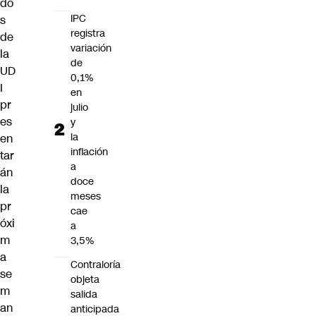
do
IPC
s
registra
de
variación
la
de
UD
0,1%
I
en
pr
julio
es
y
la
en
inflación
tar
a
án
doce
la
meses
pr
cae
óxi
a
m
3,5%
a
Contraloría
se
objeta
m
salida
an
anticipada