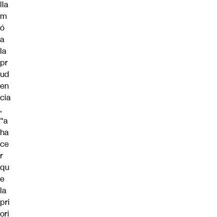
lla
m
ó
a
la
pr
ud
en
cia
,
“a
ha
ce
r
qu
e
la
pri
ori