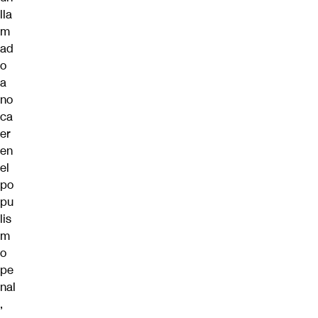
lla
m
ad
o
a
no
ca
er
en
el
po
pu
lis
m
o
pe
nal
,