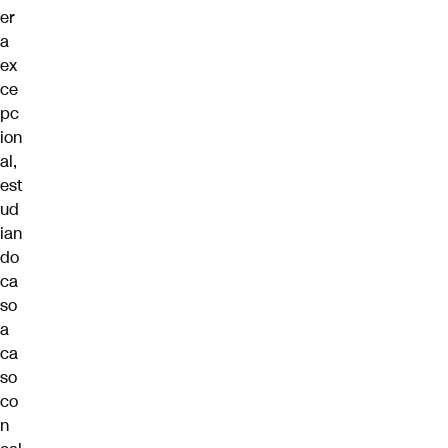
er
a
ex
ce
pc
ion
al,
est
ud
ian
do
ca
so
a
ca
so
co
n