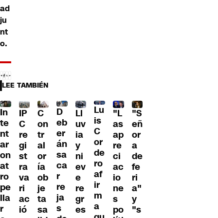
ad
ju
nt
o.
LEE TAMBIÉN
Lu
D
In
IP
C
Ll
"L
"S
is
eb
te
C
on
uv
as
eñ
C
er
nt
re
tr
ia
ap
or
or
án
ar
gi
al
y
re
a
de
sa
on
st
or
ni
ci
de
ro
ca
at
ra
ía
ev
ac
fe
af
r
ro
va
ob
e
io
ri
ir
re
pe
ri
je
re
ne
a"
m
ja
lla
ac
ta
gr
s
y
a
s
r
ió
sa
es
po
"s
qu