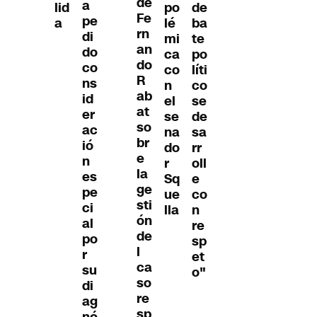
de
a
lid
po
de
Fe
pe
a
lé
ba
rn
di
mi
te
an
do
ca
po
do
co
co
líti
R
ns
n
co
ab
id
el
se
at
er
se
de
so
ac
na
sa
br
ió
do
rr
e
n
r
oll
la
es
Sq
e
ge
pe
ue
co
sti
ci
lla
n
ón
al
re
de
po
sp
l
r
et
ca
su
o"
so
di
re
ag
sp