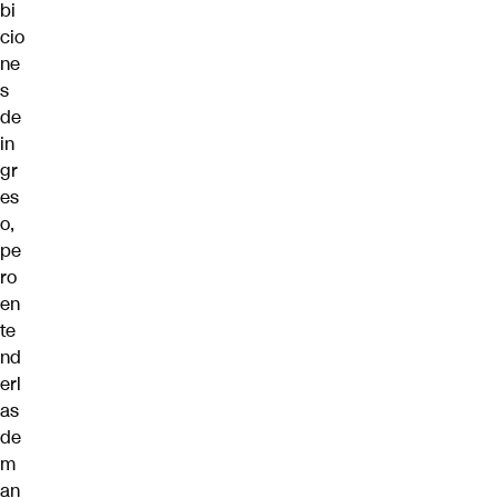
bi
cio
ne
s
de
in
gr
es
o
,
pe
ro
en
te
nd
erl
as
de
m
an