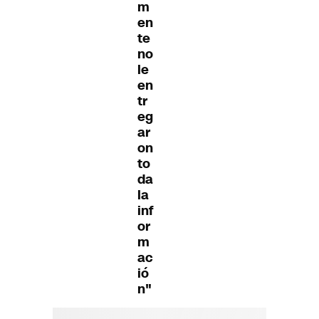
m
en
te
no
le
en
tr
eg
ar
on
to
da
la
inf
or
m
ac
ió
n"