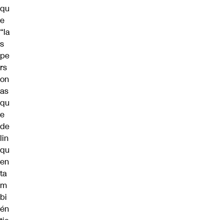
qu
e
“la
s
pe
rs
on
as
qu
e
de
lin
qu
en
ta
m
bi
én