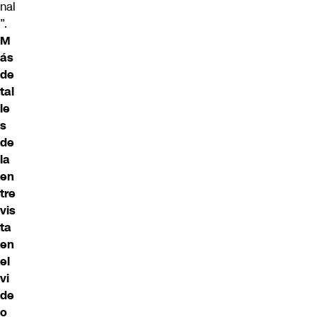
nal
”.
M
ás
de
tal
le
s
de
la
en
tre
vis
ta
en
el
vi
de
o