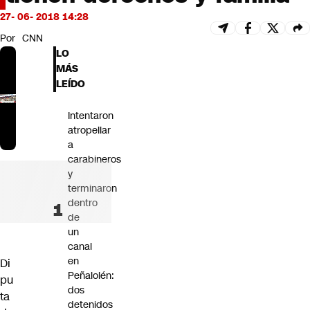
Futuro 360
27- 06- 2018 14:28
Opinión
Por
CNN
LO
MÁS
LEÍDO
Intentaron
atropellar
a
carabineros
y
terminaron
dentro
de
un
canal
en
Di
Peñalolén:
pu
dos
ta
detenidos