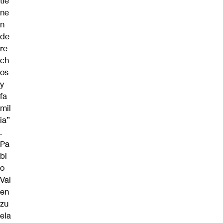
tie
ne
n
de
re
ch
os
y
fa
mil
ia”
.
Pa
bl
o
Val
en
zu
ela