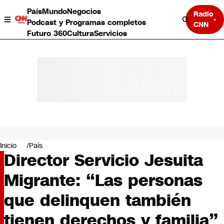
País
Mundo
Negocios
Radio
Podcast y Programas completos
CNN
Futuro 360
Cultura
Servicios
País
Mundo
Negocios
Inicio
País
Director Servicio Jesuita
Deportes
Programas completos
Migrante: “Las personas
Cultura
Servicios
que delinquen también
Bits
CNN Data
tienen derechos y familia”
CNN tiempo