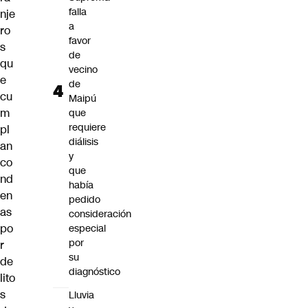
falla
nje
a
ro
favor
s
de
qu
vecino
e
de
cu
Maipú
m
que
requiere
pl
diálisis
an
y
co
que
nd
había
en
pedido
as
consideración
po
especial
por
r
su
de
diagnóstico
lito
s
Lluvia