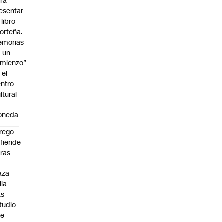
ra
esentar
 libro
orteña.
emorias
 un
mienzo”
 el
ntro
ltural
a
oneda
rego
fiende
ras
n
aza
lia
as
tudio
ue