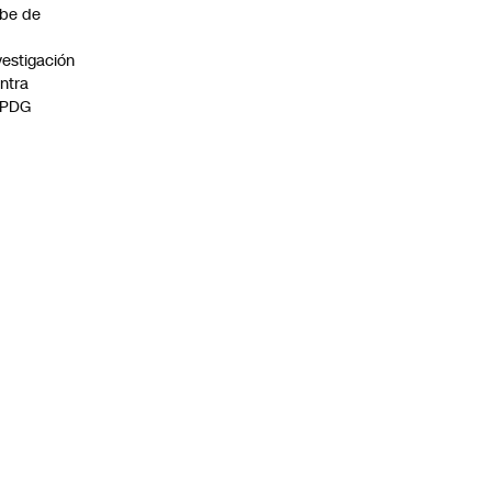
be de
vestigación
ntra
 PDG
:00