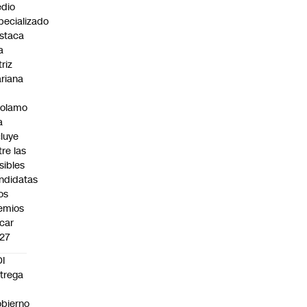
dio
pecializado
staca
a
triz
riana
rolamo
a
cluye
tre las
sibles
ndidatas
los
emios
car
27
I
trega
bierno