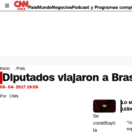
País
Mundo
Negocios
Podcast y Programas comp
País
Mundo
Inicio
País
Negocios
Diputados viajaron a Bra
Deportes
Programas completos
05- 04- 2017 19:05
Cultura
Por
CNN
Servicios
LO 
Bits
LEÍD
CNN Data
Se
CNN tiempo
constituyó
“G
Futuro 360
ex
la
Opinión