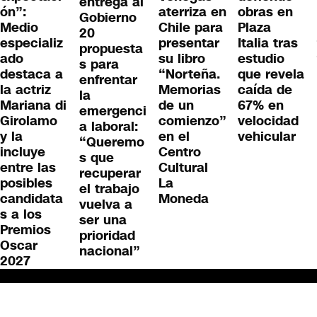
entrega al
ón”:
aterriza en
obras en
Gobierno
Medio
Chile para
Plaza
20
especializ
presentar
Italia tras
propuesta
ado
su libro
estudio
s para
destaca a
“Norteña.
que revela
enfrentar
la actriz
Memorias
caída de
la
Mariana di
de un
67% en
emergenci
Girolamo
comienzo”
velocidad
a laboral:
y la
en el
vehicular
“Queremo
incluye
Centro
s que
entre las
Cultural
recuperar
posibles
La
el trabajo
candidata
Moneda
vuelva a
s a los
ser una
Premios
prioridad
Oscar
nacional”
2027
Área Comercial
En Vivo
Nosotros
Po