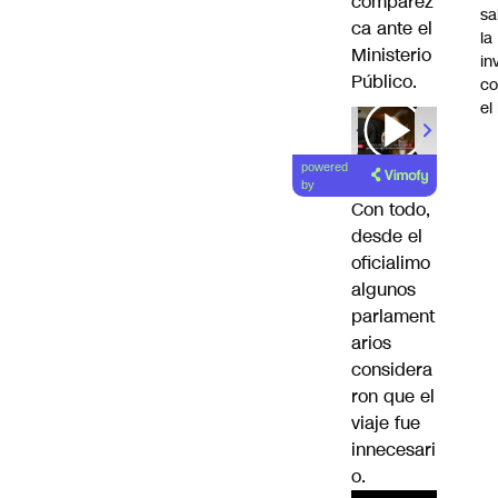
comparez
sa
ca ante el
la
Ministerio
in
Público.
co
el
00:00
/
01
powered
by
Con todo,
desde el
oficialimo
algunos
parlament
arios
considera
ron que el
viaje fue
innecesari
o.