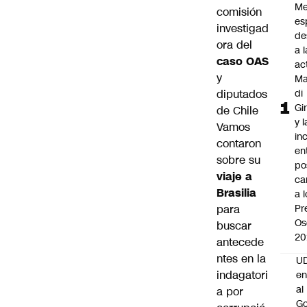
Me
comisión
es
investigad
de
ora del
a l
caso OAS
ac
y
Ma
diputados
di
Gi
de Chile
y l
Vamos
in
contaron
en
sobre su
po
viaje a
ca
Brasilia
a 
para
Pr
Os
buscar
20
antecede
ntes en la
UD
indagatori
en
al
a por
Go