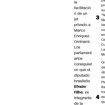
pa
la
pr
facilitació
su
n de un
“N
jet
M
privado a
de
co
Marco
en
Enríquez-
Ce
Ominami.
Cu
Los
L
parlament
M
arios
Or
consiguier
de
on que el
ob
diputado
e
brasileño
Pl
Efraim
Ita
Filho
, ex
tr
es
integrante
q
de la