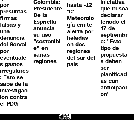
Colombia:
iniciativa
por
hasta -12
Presidente
que busca
presuntas
°C:
De la
declarar
firmas
Meteorolo
Espriella
feriado el
falsas y
gía emite
anuncia
17 de
una
alerta por
su uso
septiembr
denuncia
heladas
"sostenibl
e: "Este
del Servel
en dos
e" en
tipo de
por
regiones
varias
propuesta
eventuale
del sur del
regiones
s deben
s gastos
país
ser
irregulares
planificad
: Esto se
as con
sabe de la
anticipaci
investigac
ón"
ión contra
el PDG
lítica de privacidad
Términos y condiciones
Publicidad Servel CNN Chile Digital
Pub