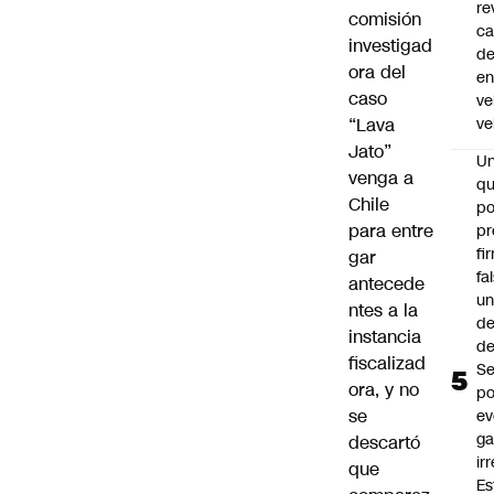
re
comisión
ca
investigad
d
ora del
e
caso
ve
“Lava
ve
Jato”
U
venga a
qu
Chile
po
para entre
pr
fi
gar
fa
antecede
u
ntes a la
de
instancia
de
fiscalizad
Se
ora, y no
po
se
ev
ga
descartó
ir
que
Es