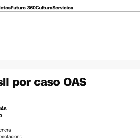
letos
Futuro 360
Cultura
Servicios
sil por caso OAS
MÁS
O
enera
pectación”: