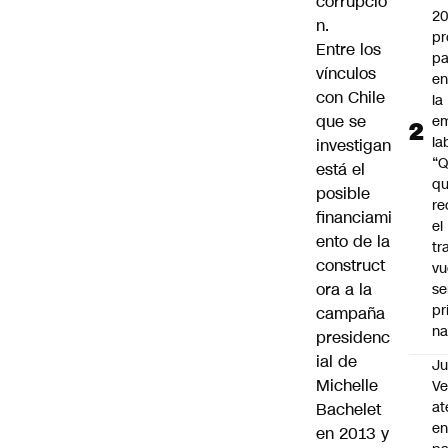
corrupció
2
n.
pr
Entre los
pa
vínculos
en
con Chile
la
que se
em
la
investigan
“
está el
q
posible
re
financiami
el
ento de la
tr
construct
vu
ora a la
se
pr
campaña
na
presidenc
ial de
Ju
Michelle
V
at
Bachelet
en
en 2013
y