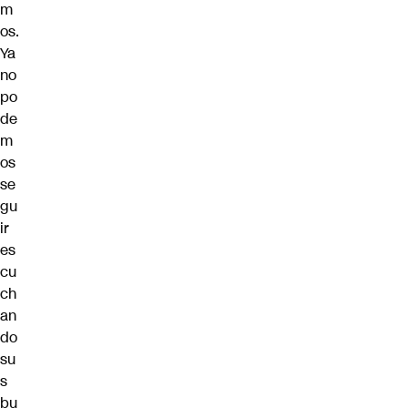
m
os.
Ya
no
po
de
m
os
se
gu
ir
es
cu
ch
an
do
su
s
bu