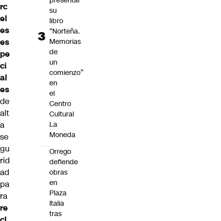
presentar
rc
su
el
libro
es
“Norteña.
Memorias
es
de
pe
un
ci
comienzo”
al
en
es
el
de
Centro
alt
Cultural
La
a
Moneda
se
gu
Orrego
rid
defiende
ad
obras
en
pa
Plaza
ra
Italia
re
tras
cl