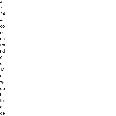
a
7.
34
4,
co
nc
en
tra
nd
o
el
13,
8
%
de
l
tot
al
de