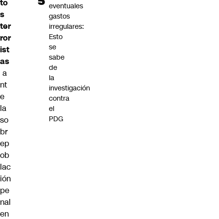
to
eventuales
s
gastos
ter
irregulares:
Esto
ror
se
ist
sabe
as
de
a
la
nt
investigación
e
contra
la
el
PDG
so
br
ep
ob
lac
ión
pe
nal
en