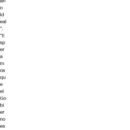
ari
o
id
eal
”.
“E
sp
er
a
m
os
qu
e
el
Go
bi
er
no
es