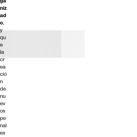
ga
niz
ad
o
,
y
qu
e
la
cr
ea
ció
n
de
nu
ev
os
pe
nal
es