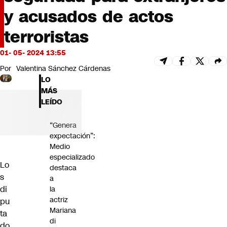
Futuro 360
y acusados de actos
Opinión
terroristas
01- 05- 2024 13:55
Por
Valentina Sánchez Cárdenas
LO
MÁS
LEÍDO
“Genera
expectación”:
Medio
especializado
Lo
destaca
s
a
di
la
actriz
pu
Mariana
ta
di
do