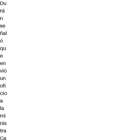
Du
rá
n
se
ñal
ó
qu
e
en
vió
un
ofi
cio
a
la
mi
nis
tra
Ca