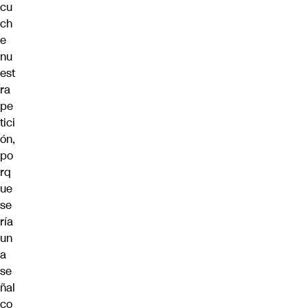
cu
ch
e
nu
est
ra
pe
tici
ón,
po
rq
ue
se
ría
un
a
se
ñal
co