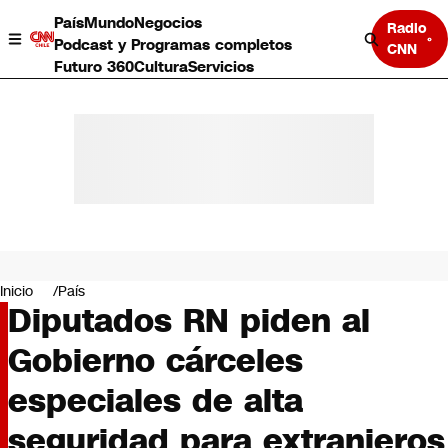
País
Mundo
Negocios
Radio
Podcast y Programas completos
CNN
Futuro 360
Cultura
Servicios
País
Mundo
Negocios
Inicio
País
Diputados RN piden al
Deportes
Programas completos
Gobierno cárceles
Cultura
Servicios
especiales de alta
Bits
CNN Data
seguridad para extranjeros
CNN tiempo