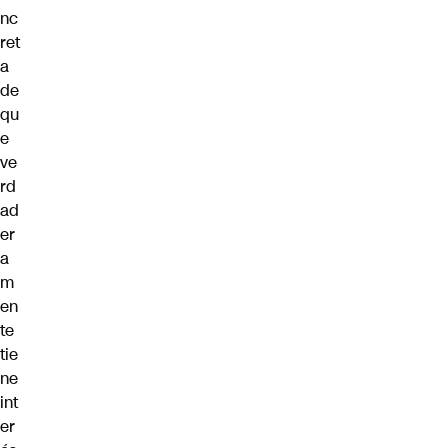
nc
ret
a
de
qu
e
ve
rd
ad
er
a
m
en
te
tie
ne
int
er