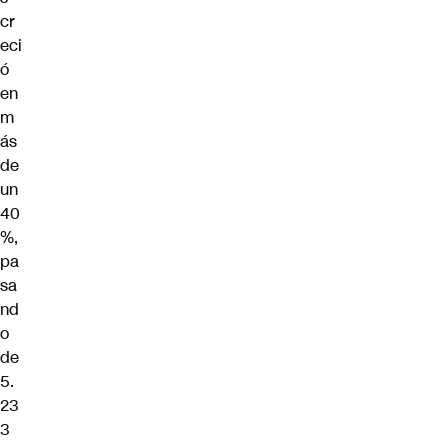
cr
eci
ó
en
m
ás
de
un
40
%,
pa
sa
nd
o
de
5.
23
3