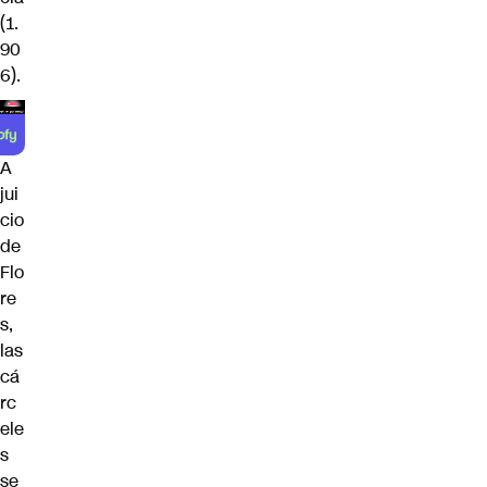
(1.
90
6).
A
jui
cio
de
Flo
re
s,
las
cá
rc
ele
s
se