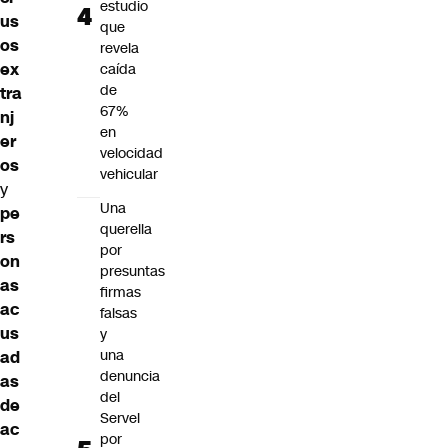
estudio
us
que
os
revela
ex
caída
de
tra
67%
nj
en
er
velocidad
os
vehicular
y
Una
pe
querella
rs
por
on
presuntas
as
firmas
ac
falsas
us
y
una
ad
denuncia
as
del
de
Servel
ac
por