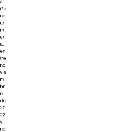
a
Ge
nd
ar
m
erí
a,
en
tre
no
vie
m
br
e
de
20
22
y
no