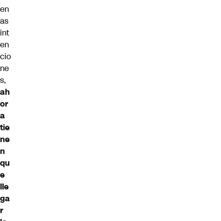
en
as
int
en
cio
ne
s,
ah
or
a
tie
ne
n
qu
e
lle
ga
r