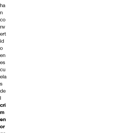
ha
n
co
nv
ert
id
o
en
es
cu
ela
s
de
l
cri
m
en
or