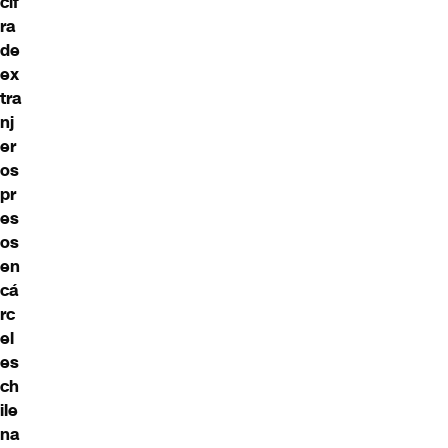
cif
ra
de
ex
tra
nj
er
os
pr
es
os
en
cá
rc
el
es
ch
ile
na