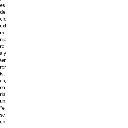
es
de
cir,
ext
ra
nje
ro
s y
ter
ror
ist
as,
se
ría
un
“e
sc
en