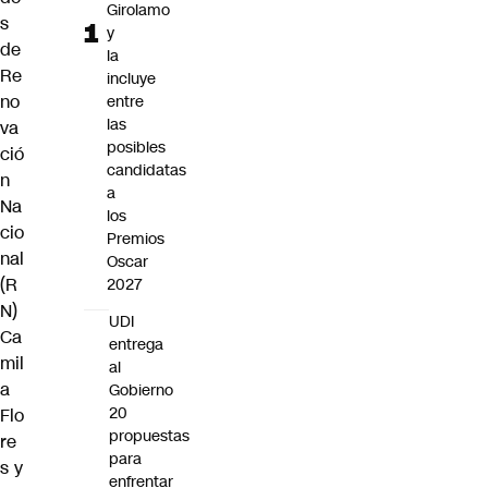
Girolamo
s
y
de
la
Re
incluye
no
entre
las
va
posibles
ció
candidatas
n
a
Na
los
cio
Premios
nal
Oscar
(R
2027
N)
UDI
Ca
entrega
mil
al
a
Gobierno
20
Flo
propuestas
re
para
s
y
enfrentar