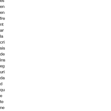
és
en
en
fre
nt
ar
la
cri
sis
de
ins
eg
uri
da
d
qu
e
te
ne