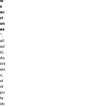
la
s
ac
ci
on
es
”,
añ
ad
ió.
As
imi
sm
o,
el
di
pu
ta
do