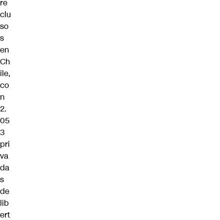
re
clu
so
s
en
Ch
ile,
co
n
2.
05
3
pri
va
da
s
de
lib
ert