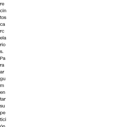
re
cin
tos
ca
rc
ela
rio
s.
Pa
ra
ar
gu
m
en
tar
su
pe
tici
ón,