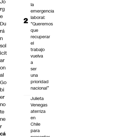
Jo
la
rg
emergencia
e
laboral:
Du
“Queremos
que
rá
recuperar
n
el
sol
trabajo
icit
vuelva
ar
a
on
ser
al
una
prioridad
Go
nacional”
bi
er
Julieta
no
Venegas
aterriza
te
en
ne
Chile
r
para
cá