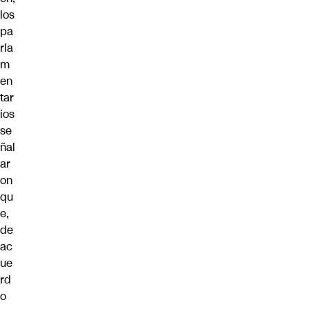
los
pa
rla
m
en
tar
ios
se
ñal
ar
on
qu
e,
de
ac
ue
rd
o