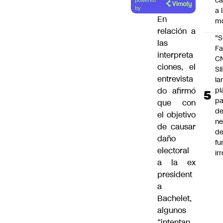
c
powered
artículo
by
a 
En
m
relación a
"S
las
Fa
interpreta
C
ciones, el
SII
entrevista
la
pl
do afirmó
pa
que con
de
el objetivo
ne
de causar
d
daño
fu
electoral
ir
a la ex
president
a
Bachelet,
algunos
“intentan