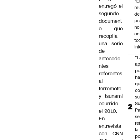
"É
entregó el
m
segundo
de
document
pr
no
o que
en
recopila
to
una serie
in
de
"L
antecede
ap
ntes
po
referentes
h
al
q
terremoto
c
y tsunami
su
ocurrido
Su
P
el 2010.
se
En
re
entrevista
la
con CNN
po