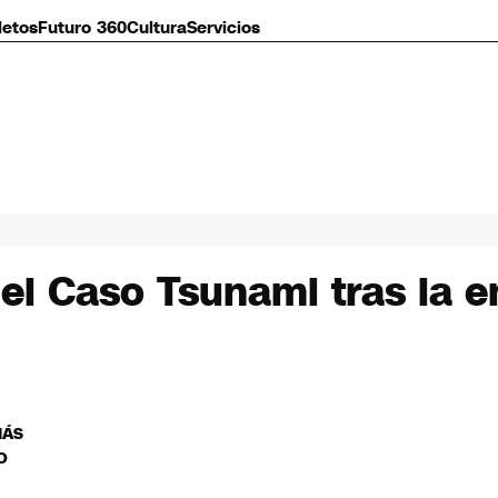
letos
Futuro 360
Cultura
Servicios
el Caso Tsunami tras la 
MÁS
O