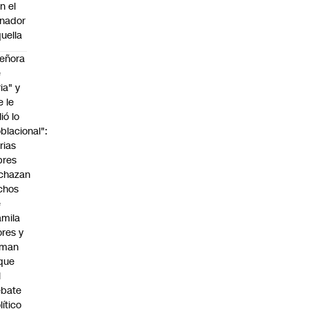
n el
nador
uella
eñora
e
ria" y
e le
lió lo
blacional":
rias
bres
chazan
chos
e
mila
ores y
aman
que
l
ebate
lítico