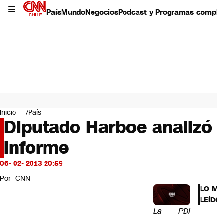
País
Mundo
Negocios
Podcast y Programas comp
País
Mundo
Inicio
País
Negocios
Diputado Harboe analizó 
Deportes
informe
Programas completos
Cultura
Servicios
06- 02- 2013 20:59
Bits
Por
CNN
CNN Data
LO 
CNN tiempo
LEÍD
Futuro 360
La PDI
Opinión