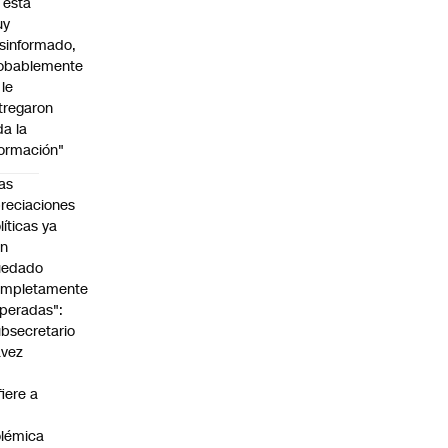
l está
uy
sinformado,
obablemente
 le
tregaron
da la
formación"
as
reciaciones
líticas ya
an
uedado
ompletamente
peradas":
bsecretario
avez
fiere a
lémica