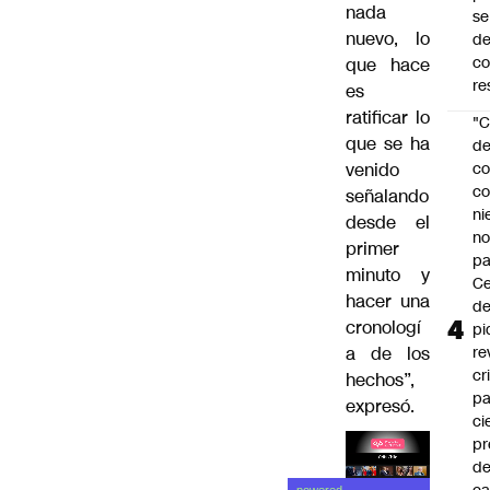
nada
se
nuevo, lo
de
c
que hace
re
es
ratificar lo
"C
que se ha
d
venido
co
co
señalando
ni
desde el
n
primer
pa
minuto y
Ce
hacer una
de
cronologí
pi
a de los
re
cr
hechos”,
pa
expresó.
ci
pr
d
Lea el