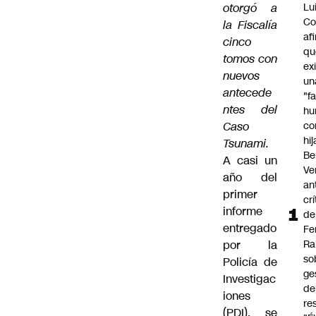
otorgó a
Lu
Co
la Fiscalía
af
cinco
qu
tomos con
ex
nuevos
un
antecede
"f
ntes del
hu
Caso
co
hi
Tsunami.
Be
A casi un
Ve
año del
an
primer
cr
informe
de
entregado
Fe
por la
Ra
so
Policía de
ge
Investigac
de
iones
re
(PDI), se