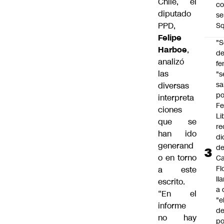
Chile, el
co
diputado
se
PPD,
Sq
Felipe
"S
Harboe
,
d
analizó
fe
las
"s
sa
diversas
po
interpreta
Fe
ciones
Li
que se
re
han ido
di
generand
d
o en torno
Ca
Fl
a este
ll
escrito.
a 
“En el
"e
informe
d
no hay
po