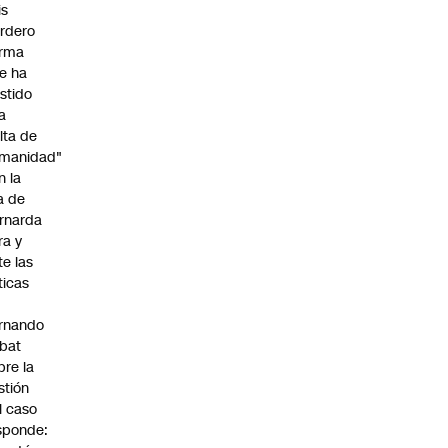
is
rdero
irma
e ha
istido
a
alta de
manidad"
n la
ja de
rnarda
ra y
te las
íticas
rnando
bat
bre la
stión
l caso
sponde: