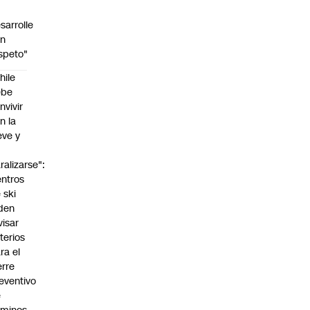
sarrolle
on
speto"
hile
ebe
nvivir
n la
eve y
o
ralizarse":
ntros
 ski
den
visar
iterios
ra el
erre
eventivo
e