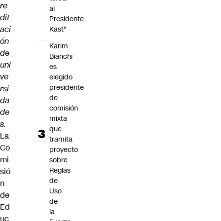
re
al
dit
Presidente
aci
Kast"
ón
Karim
de
Bianchi
uni
es
ve
elegido
presidente
rsi
de
da
comisión
de
mixta
s.
que
La
tramita
Co
proyecto
mi
sobre
Reglas
sió
de
n
Uso
de
de
Ed
la
uc