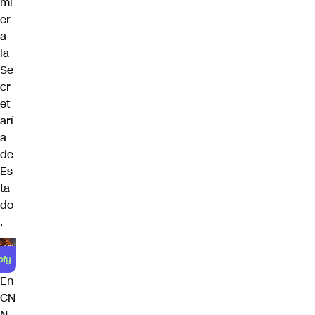
mi
er
a
la
Se
cr
et
arí
a
de
Es
ta
do
.
En
CN
N