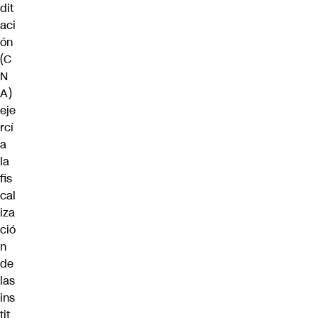
dit
aci
ón
(C
N
A)
eje
rcí
a
la
fis
cal
iza
ció
n
de
las
ins
tit