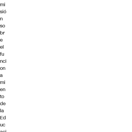
mi
sió
n
so
br
e
el
fu
nci
on
a
mi
en
to
de
la
Ed
uc
aci