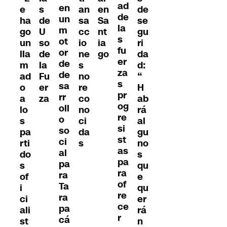
ad
en
e
s
an
de
en
de
un
ha
de
sa
se
Sa
la
m
go
U
cc
gu
nt
s
ot
un
so
io
ri
ia
fu
or
lla
de
ne
da
go
er
de
m
la
s
d:
za
de
ad
Fu
no
“
s
sa
o
er
re
H
pr
rr
a
za
co
ab
og
oll
lo
no
rá
re
o
s
ci
al
si
so
pa
da
gu
st
ci
rti
s
no
as
al
do
s
pa
pa
s
qu
ra
ra
of
e
of
Ta
i
qu
re
ra
ci
er
ce
pa
ali
rá
r
cá
st
n