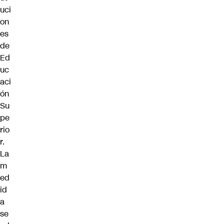
uci
on
es
de
Ed
uc
aci
ón
Su
pe
rio
r.
La
m
ed
id
a
se