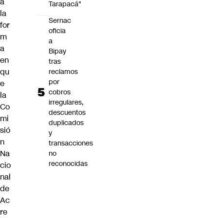
á
Tarapacá"
la
Sernac
for
oficia
m
a
a
Bipay
en
tras
qu
reclamos
por
e
cobros
la
irregulares,
Co
descuentos
mi
duplicados
sió
y
n
transacciones
Na
no
reconocidas
cio
nal
de
Ac
re