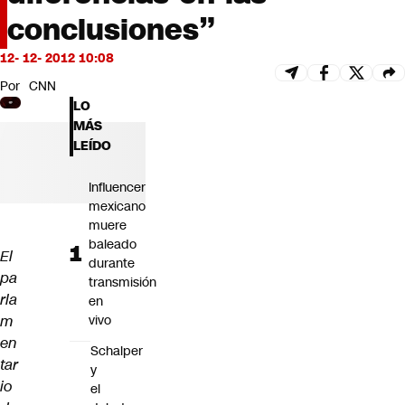
Futuro 360
conclusiones”
Opinión
12- 12- 2012 10:08
Por
CNN
LO
MÁS
LEÍDO
Influencer
mexicano
muere
baleado
El
durante
pa
transmisión
rla
en
m
vivo
en
Schalper
tar
y
io
el