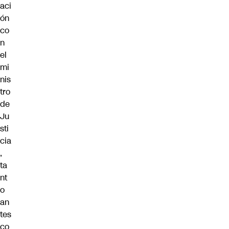
aci
ón
co
n
el
mi
nis
tro
de
Ju
sti
cia
,
ta
nt
o
an
tes
co