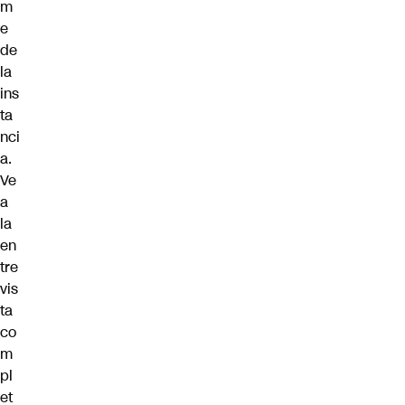
m
e
de
la
ins
ta
nci
a.
Ve
a
la
en
tre
vis
ta
co
m
pl
et