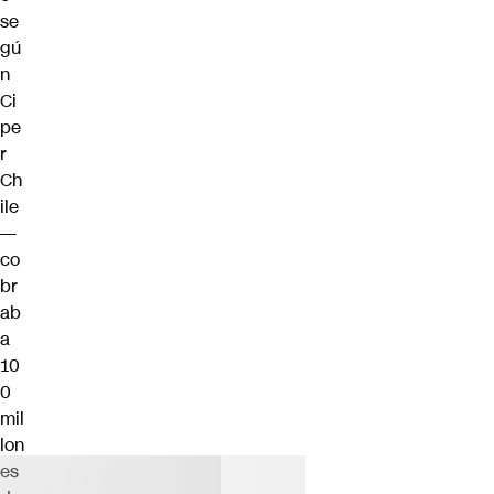
se
gú
n
Ci
pe
r
Ch
ile
—
co
br
ab
a
10
0
mil
lon
es