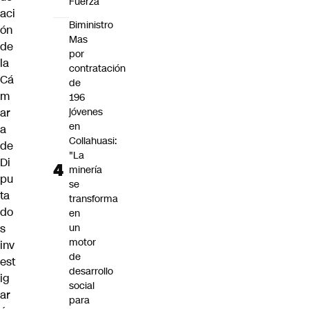
Fuerza
aci
Biministro
ón
Mas
de
por
la
contratación
Cá
de
m
196
ar
jóvenes
en
a
Collahuasi:
de
"La
Di
minería
pu
se
ta
transforma
do
en
s
un
motor
inv
de
est
desarrollo
ig
social
ar
para