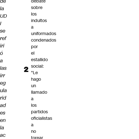
de
debate
sobre
la
los
UD
indultos
I
a
se
uniformados
ref
condenados
iri
por
ó
el
estallido
a
social:
las
"Le
irr
hago
eg
un
ula
llamado
rid
a
ad
los
partidos
es
oficialistas
en
a
la
no
ac
torear