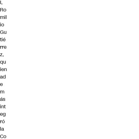
I,
Ro
mil
io
Gu
tié
rre
z,
qu
ien
ad
e
m
ás
int
eg
ró
la
Co