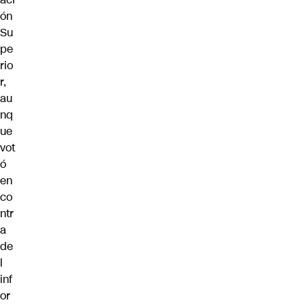
ón
Su
pe
rio
r,
au
nq
ue
vot
ó
en
co
ntr
a
de
l
inf
or