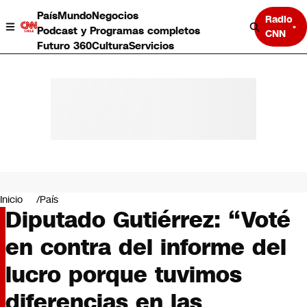
País
Mundo
Negocios
Radio
Podcast y Programas completos
CNN
Futuro 360
Cultura
Servicios
País
Mundo
Negocios
Inicio
País
Diputado Gutiérrez: “Voté
Deportes
Programas completos
en contra del informe del
Cultura
Servicios
lucro porque tuvimos
Bits
CNN Data
diferencias en las
CNN tiempo