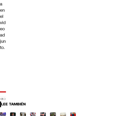
a
en
el
vid
eo
ad
jun
to.
LEE TAMBIÉN