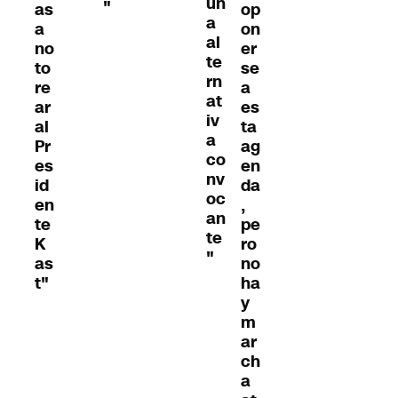
un
"
as
op
a
a
on
al
no
er
te
to
se
rn
re
a
at
ar
es
iv
al
ta
a
Pr
ag
co
es
en
nv
id
da
oc
en
,
an
te
pe
te
K
ro
"
as
no
t"
ha
y
m
ar
ch
a