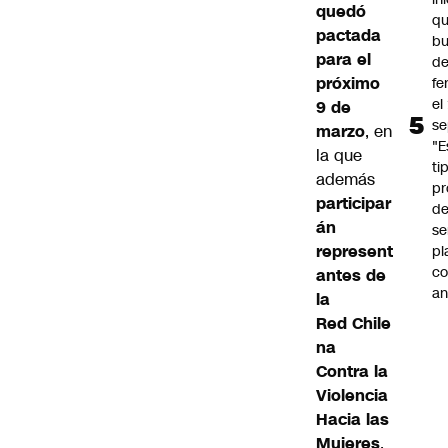
quedó
q
pactada
b
para el
de
próximo
fe
el
9 de
se
marzo
, en
"E
la que
ti
además
pr
participar
d
án
se
represent
pl
c
antes de
an
la
Red Chile
na
Contra la
Violencia
Hacia las
Mujeres
,