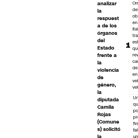
analizar
Or
de
la
ob
respuest
en
a de los
Ita
órganos
tr
del
es
Estado
qu
frente a
re
ca
la
de
violencia
en
de
ve
género,
ve
la
U
diputada
qu
Camila
po
Rojas
pr
(Comune
fi
s) solicitó
fa
la
u