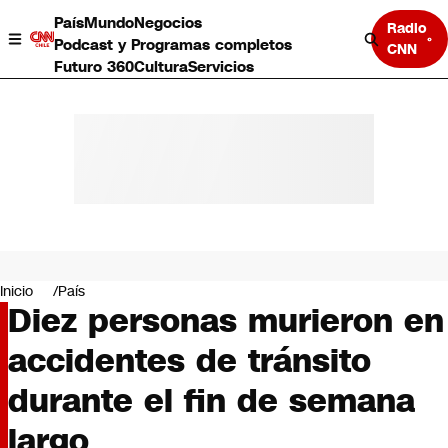
País
Mundo
Negocios
Radio
Podcast y Programas completos
CNN
Futuro 360
Cultura
Servicios
País
Mundo
Negocios
Inicio
País
Diez personas murieron en
Deportes
Programas completos
accidentes de tránsito
Cultura
Servicios
durante el fin de semana
Bits
CNN Data
largo
CNN tiempo