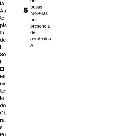
de
la
pasas
Au
morenas
to
por
pis
presencia
ta
de
ocratoxina
de
A
l
So
l.
El
Mi
nis
ter
io
de
Ob
ra
s
Pú