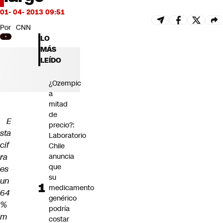
Futuro 360
01- 04- 2013 09:51
Opinión
Por
CNN
LO
MÁS
LEÍDO
¿Ozempic
a
mitad
de
E
precio?:
sta
Laboratorio
cif
Chile
ra
anuncia
que
es
su
un
medicamento
64
genérico
%
podría
m
costar