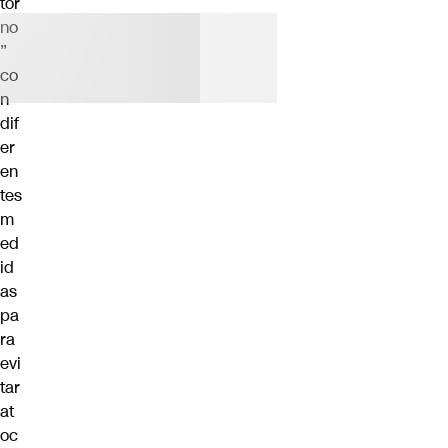
tor
no
”
co
n
dif
er
en
tes
m
ed
id
as
pa
ra
evi
tar
at
oc