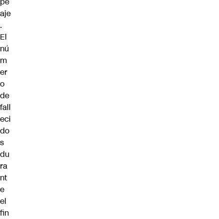
pe
aje
.
El
nú
m
er
o
de
fall
eci
do
s
du
ra
nt
e
el
fin