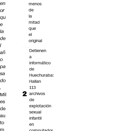
en
menos
or
de
la
qu
mitad
e
que
la
el
de
original
l
Detienen
añ
a
o
informático
pa
de
sa
Huechuraba:
do
Hallan
.
113
archivos
Mil
de
es
explotación
de
sexual
au
infantil
to
en
m
computador