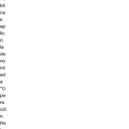
bli
ca
s
ap
lic
ó
la
de
no
mi
ad
a
“O
pe
ra
ció
n
Re