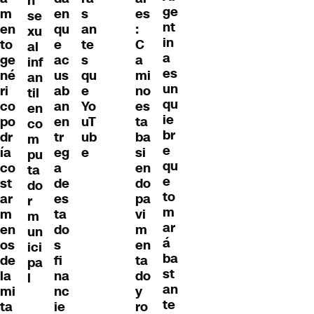
n
ge
m
en
s
es
se
nt
en
qu
an
:
xu
in
to
e
te
C
al
a
ge
ac
s
a
inf
es
né
us
qu
mi
an
un
ri
ab
e
no
til
qu
co
an
Yo
es
en
ie
po
en
uT
ta
co
br
dr
tr
ub
ba
m
e
ía
eg
e
si
pu
qu
co
a
en
ta
e
st
de
do
do
to
ar
es
pa
r
m
m
ta
vi
m
ar
en
do
m
un
á
os
s
en
ici
ba
de
fi
ta
pa
st
la
na
do
l
an
mi
nc
y
te
ta
ie
ro