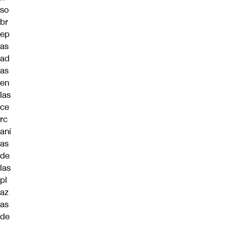
so
br
ep
as
ad
as
en
las
ce
rc
aní
as
de
las
pl
az
as
de