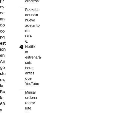
pr
créditos
ov
Rockstar
oc
anuncia
an
nuevo
do
adelanto
co
de
GTA
ng
6:
est
Netflix
ión
lo
en
estrenará
An
seis
go
horas
stu
antes
que
ra,
YouTube
la
Ru
Minsal
ta
ordena
retirar
68
lote
y