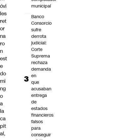
óvi
municipal
les
Banco
ret
Consorcio
or
sufre
na
derrota
judicial:
ro
Corte
n
Suprema
est
rechaza
e
demanda
do
en
mi
que
ng
acusaban
entrega
o
de
a
estados
la
financieros
ca
falsos
pit
para
al,
conseguir