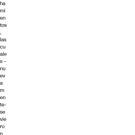
ha
mi
en
tos
,
las
cu
ale
s –
nu
ev
a
m
en
te–
se
vie
ro
n