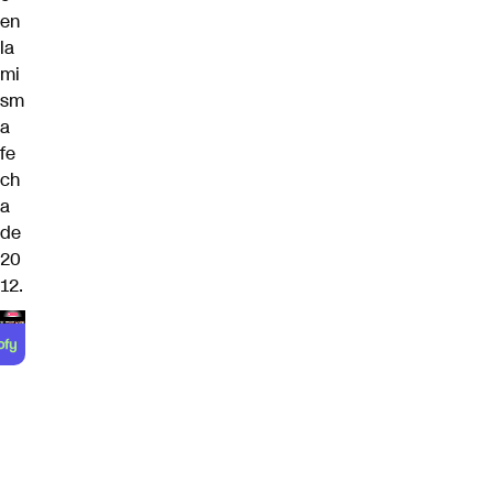
en
la
mi
sm
a
fe
ch
a
de
20
12.