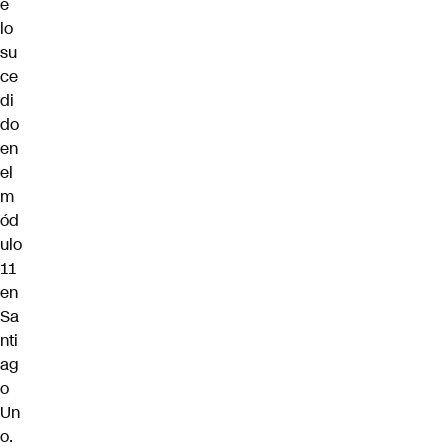
e
lo
su
ce
di
do
en
el
m
ód
ulo
11
en
Sa
nti
ag
o
Un
o.