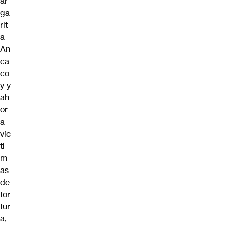
ar
ga
rit
a
An
ca
co
y y
ah
or
a
víc
ti
m
as
de
tor
tur
a,