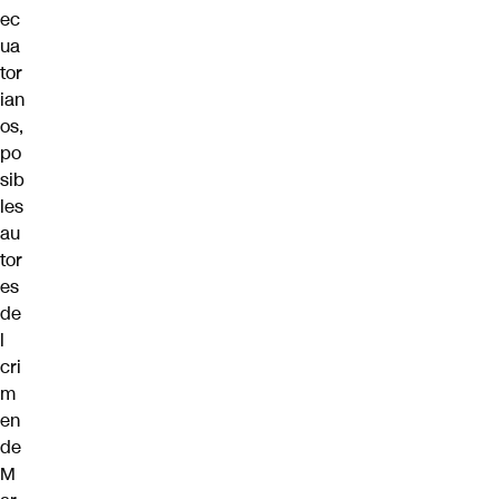
ec
ua
tor
ian
os,
po
sib
les
au
tor
es
de
l
cri
m
en
de
M