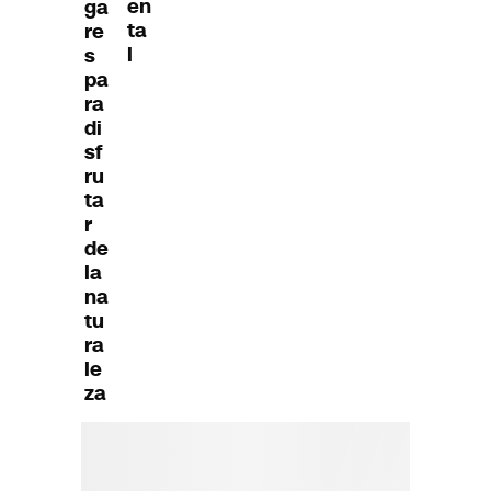
en
ga
ta
re
l
s
pa
ra
di
sf
ru
ta
r
de
la
na
tu
ra
le
za