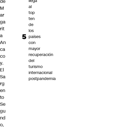
llega
de
al
M
top
ar
ten
ga
de
rit
los
a
países
An
con
mayor
ca
recuperación
co
del
y
.
turismo
El
internacional
Sa
postpandemia
rg
en
to
Se
gu
nd
o,