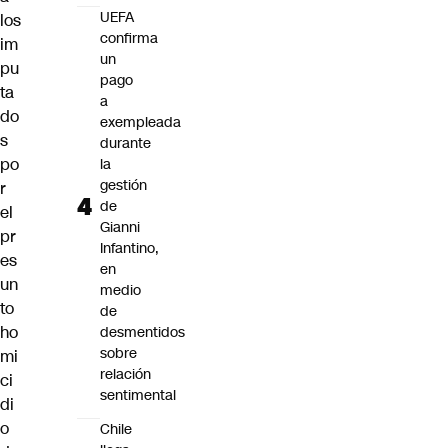
UEFA
los
confirma
im
un
pu
pago
ta
a
do
exempleada
s
durante
po
la
gestión
r
de
el
Gianni
pr
Infantino,
es
en
un
medio
to
de
ho
desmentidos
sobre
mi
relación
ci
sentimental
di
o
Chile