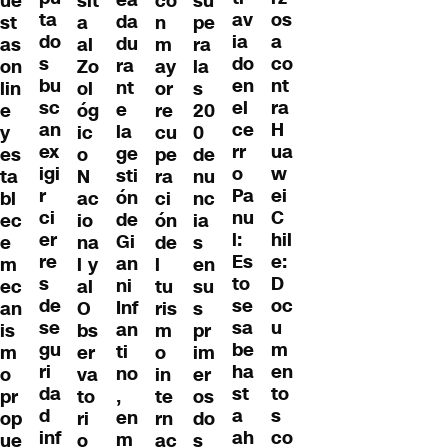
ea
ue
sit
co
su
ta
os
av
da
st
a
n
pe
do
a
ia
du
as
al
m
ra
s
co
do
ra
on
Zo
ay
la
bu
nt
en
nt
lin
ol
or
s
sc
ra
el
e
e
óg
re
20
an
H
ce
la
y
ic
cu
0
ex
ua
rr
ge
es
o
pe
de
igi
w
o
sti
ta
N
ra
nu
r
ei
Pa
ón
bl
ac
ci
nc
ci
C
nu
de
ec
io
ón
ia
er
hil
l:
Gi
e
na
de
s
re
e:
Es
an
m
l y
l
en
s
D
to
ni
ec
al
tu
su
de
oc
se
Inf
an
O
ris
s
se
u
sa
an
is
bs
m
pr
gu
m
be
ti
m
er
o
im
ri
en
ha
no
o
va
in
er
da
to
st
,
pr
to
te
os
d
s
a
en
op
ri
rn
do
inf
co
ah
m
ue
o
ac
s