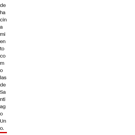
de
ha
cin
a
mi
en
to
co
m
o
las
de
Sa
nti
ag
o
Un
o.