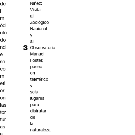
de
Niñez:
Visita
l
al
m
Zoológico
ód
Nacional
ulo
y
do
al
nd
Observatorio
e
Manuel
Foster,
se
paseo
co
en
m
teleférico
eti
y
er
seis
on
lugares
las
para
disfrutar
tor
de
tur
la
as
naturaleza
a