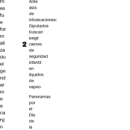
rn
Ante
alza
es
de
fu
intoxicaciones:
e
Diputados
for
buscan
m
exigir
ali
cierres
za
de
seguridad
do
infantil
el
en
ge
líquidos
nd
de
ar
vapeo
m
Panoramas
e
por
a
el
ca
Día
rg
de
o
la