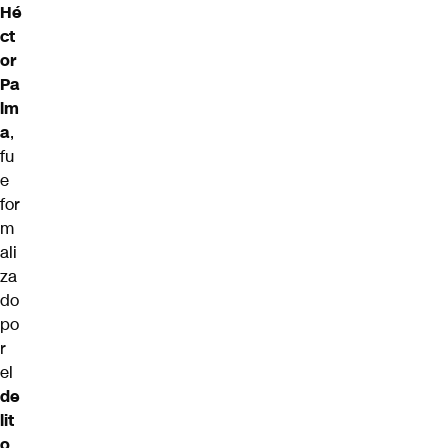
Hé
ct
or
Pa
lm
a
,
fu
e
for
m
ali
za
do
po
r
el
de
lit
o