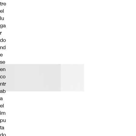
tre
el
lu
ga
r
do
nd
e
se
en
co
ntr
ab
a
el
im
pu
ta
do