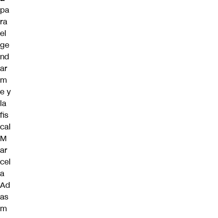
pa
ra
el
ge
nd
ar
m
e y
la
fis
cal
M
ar
cel
a
Ad
as
m