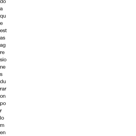
do
a
qu
e
est
as
ag
re
sio
ne
s
du
rar
on
po
r
lo
m
en