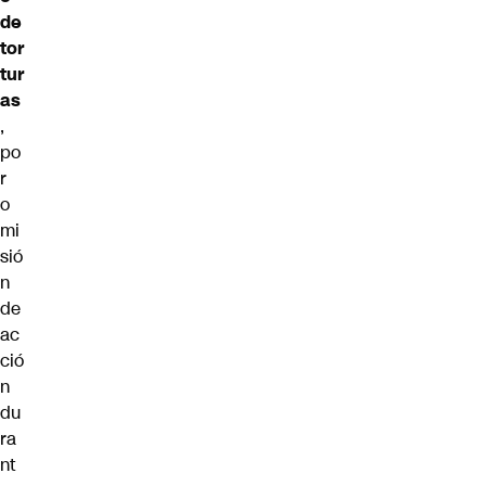
de
tor
tur
as
,
po
r
o
mi
sió
n
de
ac
ció
n
du
ra
nt