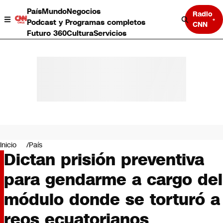
País
Mundo
Negocios
Radio
Podcast y Programas completos
CNN
Futuro 360
Cultura
Servicios
País
Mundo
Negocios
Inicio
País
Dictan prisión preventiva
Deportes
Programas completos
para gendarme a cargo del
Cultura
Servicios
módulo donde se torturó a
Bits
CNN Data
reos ecuatorianos
CNN tiempo