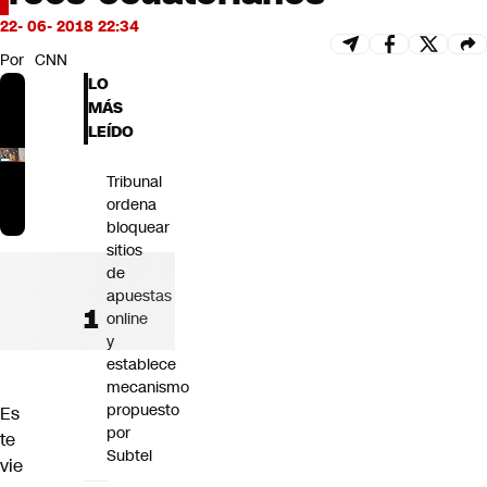
Futuro 360
22- 06- 2018 22:34
Opinión
Por
CNN
LO
MÁS
LEÍDO
Tribunal
ordena
bloquear
sitios
de
apuestas
online
y
establece
mecanismo
propuesto
Es
por
te
Subtel
vie