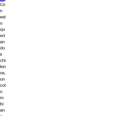
Co
n
est
o
qu
ed
an
do
s
chi
len
os,
un
col
o
m
bi
an