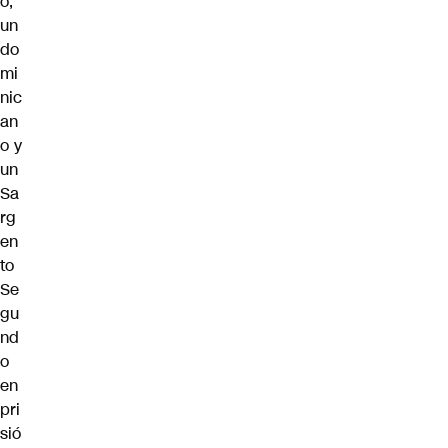
o,
un
do
mi
nic
an
o y
un
Sa
rg
en
to
Se
gu
nd
o
en
pri
sió