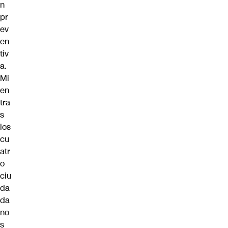
n
pr
ev
en
tiv
a.
Mi
en
tra
s
los
cu
atr
o
ciu
da
da
no
s