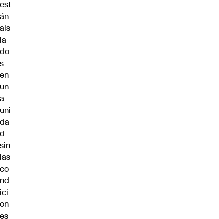
est
án
ais
la
do
s
en
un
a
uni
da
d
sin
las
co
nd
ici
on
es