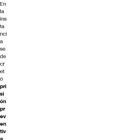
En
la
ins
ta
nci
a
se
de
cr
et
ó
pri
si
ón
pr
ev
en
tiv
a