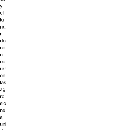
y
el
lu
ga
r
do
nd
e
oc
urr
en
las
ag
re
sio
ne
s,
uni