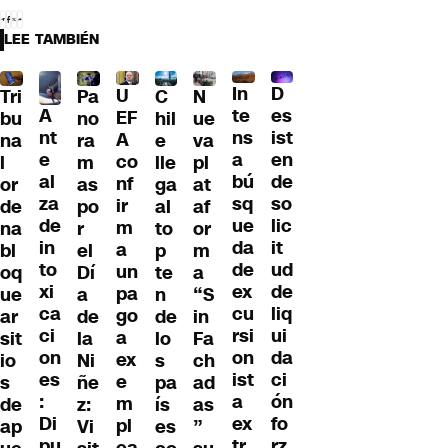
LEE TAMBIÉN
D
In
U
Tri
Pa
C
N
A
es
te
EF
bu
no
hil
ue
nt
ist
ns
A
na
ra
e
va
e
en
a
co
l
m
lle
pl
al
de
bú
nf
or
as
ga
at
za
so
sq
ir
de
po
al
af
de
lic
ue
m
na
r
to
or
in
it
da
a
bl
el
p
m
to
ud
de
un
oq
Dí
te
a
xi
de
ex
pa
ue
a
n
“S
ca
liq
cu
go
ar
de
de
in
ci
ui
rsi
a
sit
la
lo
Fa
on
da
on
ex
io
Ni
s
ch
es
ci
ist
e
s
ñe
pa
ad
:
ón
a
m
de
z:
ís
as
Di
fo
ex
pl
ap
Vi
es
”
pu
rz
tr