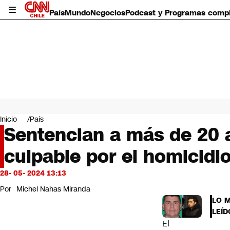
País
Mundo
Negocios
Podcast y Programas comp
País
Mundo
Inicio
País
Negocios
Sentencian a más de 20 
Deportes
culpable por el homicidi
Programas completos
Cultura
Servicios
28- 05- 2024 13:13
Bits
Por
Michel Nahas Miranda
CNN Data
LO 
CNN tiempo
LEÍD
Futuro 360
El
Opinión