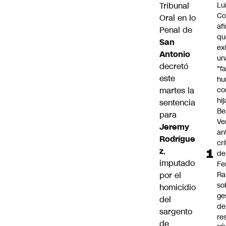
Tribunal
Lu
Co
Oral en lo
af
Penal de
qu
San
ex
Antonio
un
decretó
"f
este
hu
martes la
co
hi
sentencia
Be
para
Ve
Jeremy
an
Rodrígue
cr
z
,
de
imputado
Fe
por el
Ra
so
homicidio
ge
del
de
sargento
re
de