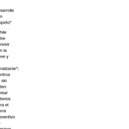
sarrolle
on
speto"
hile
ebe
nvivir
n la
eve y
o
ralizarse":
ntros
 ski
den
visar
iterios
ra el
erre
eventivo
e