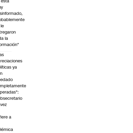
l está
uy
sinformado,
obablemente
 le
tregaron
da la
formación"
as
reciaciones
líticas ya
an
uedado
ompletamente
peradas":
bsecretario
avez
fiere a
lémica