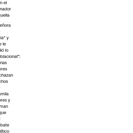
n el
nador
uella
eñora
e
ria" y
e le
lió lo
blacional":
rias
bres
chazan
chos
e
mila
ores y
aman
que
l
ebate
lítico