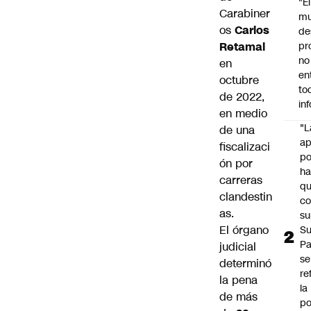
"É
Carabiner
m
os
Carlos
de
Retamal
pr
no
en
en
octubre
to
de 2022,
in
en medio
"L
de una
ap
fiscalizaci
po
ón por
h
carreras
q
clandestin
c
as.
su
El órgano
Su
P
judicial
se
determinó
re
la pena
la
de más
po