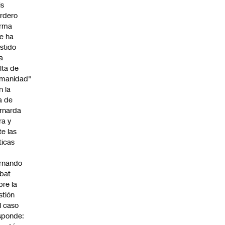
is
rdero
irma
e ha
istido
a
alta de
manidad"
n la
ja de
rnarda
ra y
te las
íticas
rnando
bat
bre la
stión
l caso
sponde: