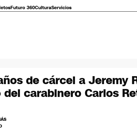
letos
Futuro 360
Cultura
Servicios
años de cárcel a Jeremy 
o del carabinero Carlos R
MÁS
O