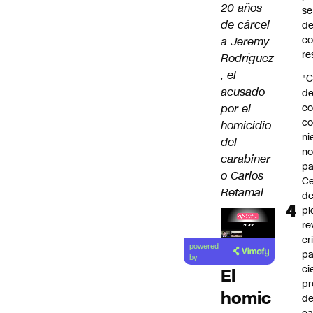
20 años
se
de cárcel
de
c
a Jeremy
re
Rodríguez
, el
"C
acusado
d
por el
co
co
homicidio
ni
del
n
carabiner
pa
o Carlos
Ce
Retamal
de
pi
re
Lea el
cr
powered
pa
artículo
by
ci
El
pr
homic
d