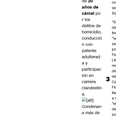
de
20
co
años de
se
cárcel
po
Sq
r los
"S
delitos de
d
homicidio,
fe
conducció
"s
sa
n con
po
patente
Fe
adulterad
Li
a y
re
participac
di
ión en
d
carrera
Ca
Fl
clandestin
ll
a.
a 
"e
Condenan
d
a más de
po