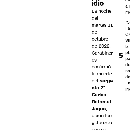
c
idio
a 
La noche
m
del
"S
martes 11
Fa
de
C
octubre
SII
de 2022,
la
pl
Carabiner
pa
os
de
confirmó
ne
la muerte
d
del
sarge
fu
nto 2°
ir
Carlos
Retamal
Jaque
,
quien fue
golpeado
con un