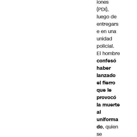
iones
(PDI),
luego de
entregars
e en una
unidad
policial.
El hombre
confesó
haber
lanzado
el fierro
que le
provocó
la muerte
al
uniforma
do
, quien
se