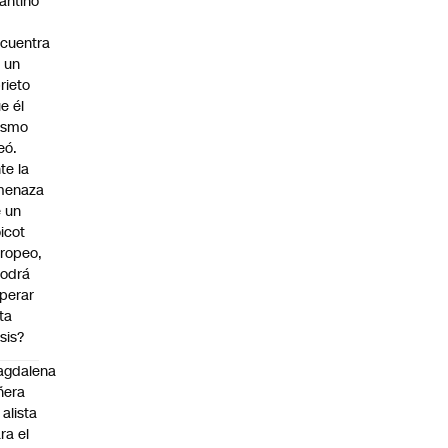
fantino
cuentra
 un
rieto
e él
ismo
eó.
te la
menaza
 un
icot
ropeo,
odrá
perar
ta
isis?
agdalena
ñera
 alista
ra el