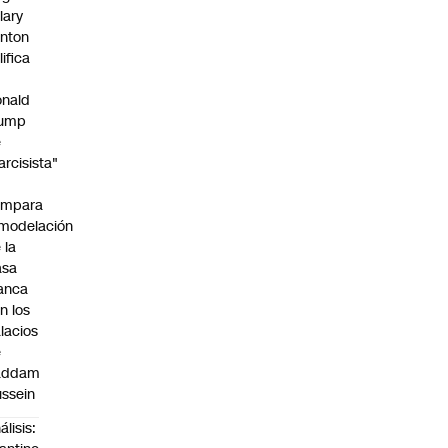
llary
inton
lifica
nald
rump
e
arcisista"
ompara
modelación
 la
asa
anca
n los
lacios
e
addam
ssein
álisis: