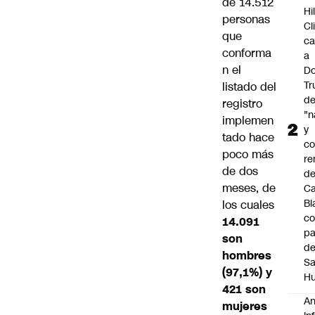
de 14.512
Hi
personas
Cl
que
ca
conforma
a
n el
Do
T
listado del
d
registro
"n
implemen
y
tado hace
c
poco más
re
de dos
de
meses, de
C
Bl
los cuales
co
14.091
pa
son
d
hombres
S
(97,1%) y
Hu
421 son
An
mujeres