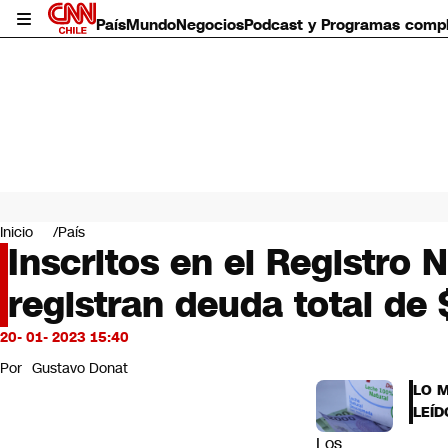
País
Mundo
Negocios
Podcast y Programas comp
País
Mundo
Inicio
País
Negocios
Inscritos en el Registro
Deportes
registran deuda total de 
Programas completos
Cultura
Servicios
20- 01- 2023 15:40
Bits
Por
Gustavo Donat
CNN Data
LO 
CNN tiempo
LEÍD
Futuro 360
Los
Opinión