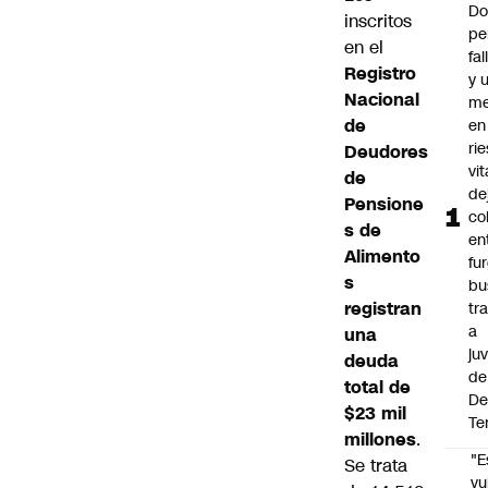
Do
inscritos
pe
en el
fa
Registro
y 
Nacional
me
de
en
ri
Deudores
vit
de
de
Pensione
co
s de
en
Alimento
fu
s
bu
registran
tr
a
una
ju
deuda
de
total de
De
$23 mil
Te
millones
.
"E
Se trata
vu