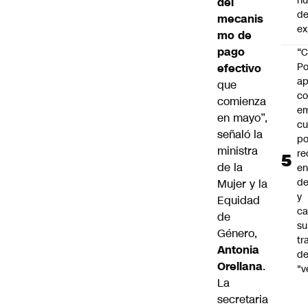
h
del
de
mecanis
ex
mo de
pago
“C
Po
efectivo
ap
que
co
comienza
e
en mayo”,
cu
señaló la
po
ministra
re
de la
en
de
Mujer y la
y
Equidad
ca
de
su
Género,
tr
Antonia
d
Orellana
.
"v
La
secretaria