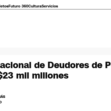
letos
Futuro 360
Cultura
Servicios
 Nacional de Deudores de 
$23 mil millones
MÁS
O