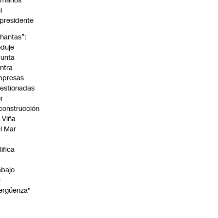
umanos”
l
presidente
hantas”:
duje
unta
ntra
mpresas
estionadas
r
construcción
 Viña
l Mar
lifica
abajo
e
ergüenza"