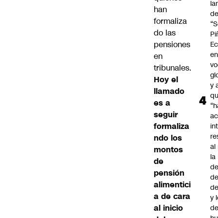
la
han
d
formaliza
“S
do las
Pi
pensiones
Ec
en
en
vo
tribunales.
gl
Hoy el
y 
llamado
q
es a
“h
seguir
ac
formaliza
in
re
ndo los
al
montos
la
de
de
pensión
de
alimentici
d
a de cara
y 
al inicio
de