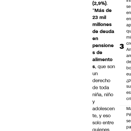
In
(2,9%)
.
se
“
Más de
en
23 mil
en
millones
ap
de deuda
qu
m
en
cr
pensione
An
s de
a
alimento
de
s
, que son
bo
un
eu
derecho
¿p
su
de toda
es
niña, niño
cr
y
adolescen
M
Pi
te, y eso
se
solo entre
pa
quienes