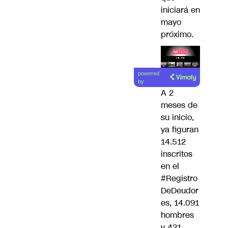
iniciará en
mayo
próximo.
Lea el
powered
artículo
by
A 2
meses de
su inicio,
ya figuran
14.512
inscritos
en el
#Registro
DeDeudor
es
, 14.091
hombres
y 421