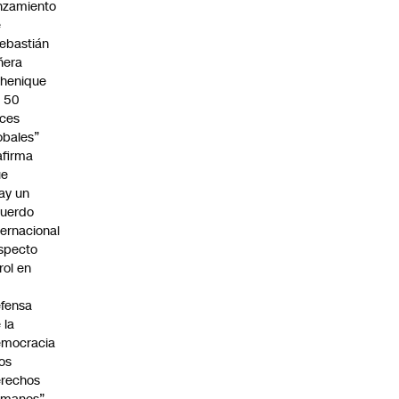
nzamiento
e
ebastián
ñera
henique
 50
ces
obales”
afirma
ue
ay un
uerdo
ternacional
specto
 rol en
fensa
 la
emocracia
los
rechos