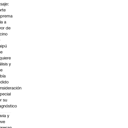
saje:
rte
uprema
lla a
vor de
cino
e
aipú
ue
quiere
álisis y
ue
bía
dido
nsideración
pecial
r su
agnóstico
uvia y
eve
gresan