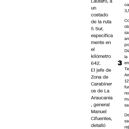
Lautaro, a
ca
un
3
costado
Co
de la ruta
ob
5 Sur,
sa
específica
an
mente en
po
el
Dí
kilómetro
la
642.
e
Ti
El jefe de
Am
Zona de
12
Carabiner
fu
os de La
n
Araucanía
m
, general
sa
Manuel
D
Cifuentes,
sa
detalló
re