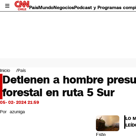
País
Mundo
Negocios
Podcast y Programas comp
País
Mundo
Inicio
País
Negocios
Detienen a hombre presun
Deportes
forestal en ruta 5 Sur
Programas completos
Cultura
Servicios
05- 02- 2024 21:59
Bits
Por
azuniga
CNN Data
LO 
CNN tiempo
LEÍD
Futuro 360
Este
Opinión