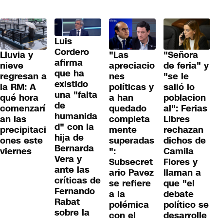
Luis
Cordero
Lluvia y
"Las
"Señora
afirma
nieve
apreciacio
de feria" y
que ha
regresan a
nes
"se le
existido
la RM: A
políticas y
salió lo
una "falta
qué hora
a han
poblacion
de
comenzarí
quedado
al": Ferias
humanida
an las
completa
Libres
d" con la
precipitaci
mente
rechazan
hija de
ones este
superadas
dichos de
Bernarda
viernes
":
Camila
Vera y
Subsecret
Flores y
ante las
ario Pavez
llaman a
críticas de
se refiere
que "el
Fernando
a la
debate
Rabat
polémica
político se
sobre la
con el
desarrolle