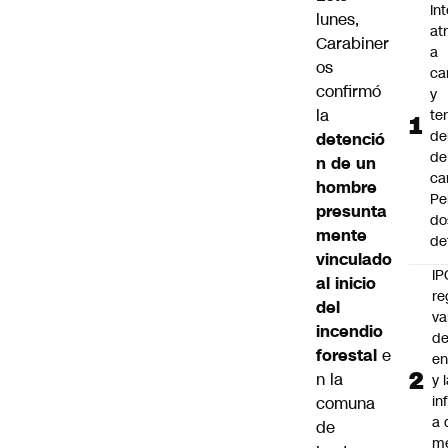
In
lunes,
at
Carabiner
a
os
ca
confirmó
y
la
te
de
detenció
de
n de un
ca
hombre
Pe
presunta
do
mente
de
vinculado
IP
al inicio
re
del
va
incendio
de
forestal
e
en
n la
y 
in
comuna
a 
de
m