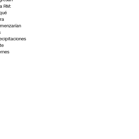
la RM:
qué
ra
menzarían
s
ecipitaciones
te
ernes