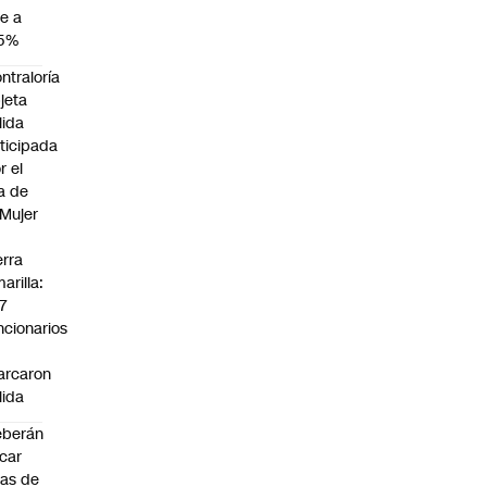
e a
,5%
ntraloría
jeta
lida
ticipada
r el
a de
 Mujer
n
erra
arilla:
7
ncionarios
o
arcaron
lida
eberán
car
jas de