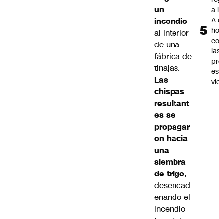
un
a 
A 
incendio
ho
al interior
co
de una
la
fábrica de
pr
tinajas.
es
Las
vi
chispas
resultant
es se
propagar
on hacia
una
siembra
de trigo
,
desencad
enando el
incendio