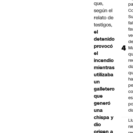
que,
pa
según el
Co
S
relato de
fa
testigos,
fa
el
ve
detenido
d
provocó
M
el
q
incendio
re
di
mientras
q
utilizaba
ha
un
pe
galletero
co
que
es
generó
po
una
di
chispa y
Ll
dio
ni
origen a
re