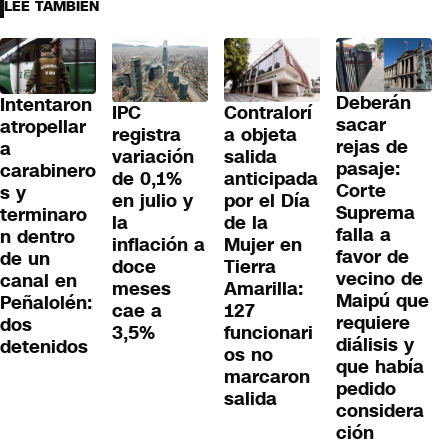
LEE TAMBIÉN
Deberán
Intentaron
IPC
Contralorí
sacar
atropellar
registra
a objeta
rejas de
a
variación
salida
pasaje:
carabinero
de 0,1%
anticipada
Corte
s y
en julio y
por el Día
Suprema
terminaro
la
de la
falla a
n dentro
inflación a
Mujer en
favor de
de un
doce
Tierra
vecino de
canal en
meses
Amarilla:
Maipú que
Peñalolén:
cae a
127
requiere
dos
3,5%
funcionari
diálisis y
detenidos
os no
que había
marcaron
pedido
salida
considera
ción