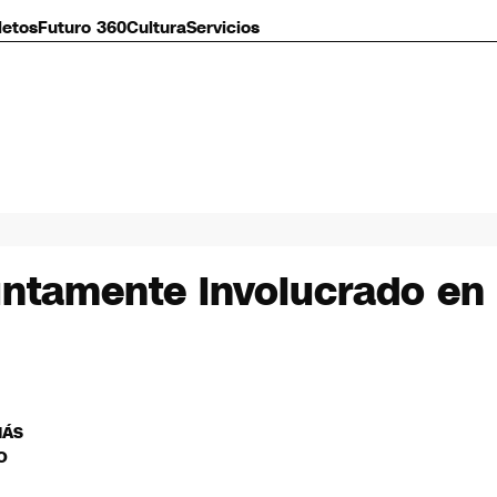
letos
Futuro 360
Cultura
Servicios
tamente involucrado en e
MÁS
O