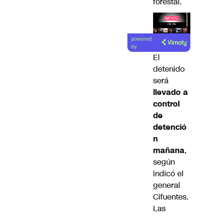
forestal.
Lea el
powered
artículo
by
El
detenido
será
llevado a
control
de
detenció
n
mañana
,
según
indicó el
general
Cifuentes.
Las