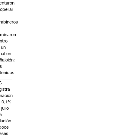
tentaron
ropellar
rabineros
rminaron
ntro
 un
nal en
ñalolén:
s
tenidos
C
gistra
riación
 0,1%
 julio
la
flación
doce
eses