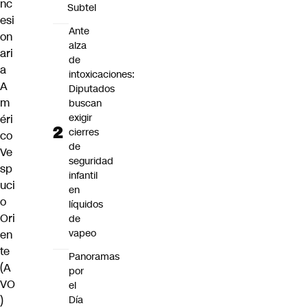
nc
Subtel
esi
Ante
on
alza
ari
de
a
intoxicaciones:
A
Diputados
m
buscan
exigir
éri
cierres
co
de
Ve
seguridad
sp
infantil
uci
en
o
líquidos
Ori
de
vapeo
en
te
Panoramas
(A
por
VO
el
Día
)