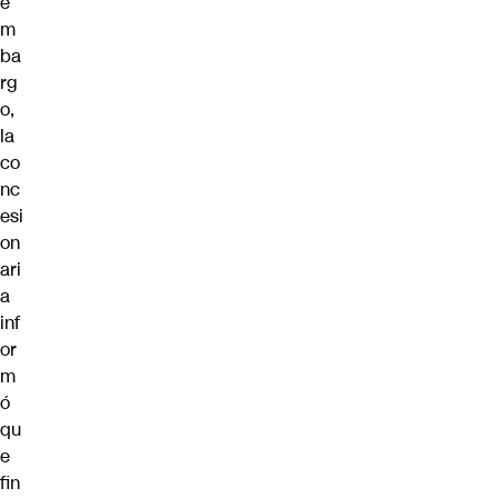
e
m
ba
rg
o,
la
co
nc
esi
on
ari
a
inf
or
m
ó
qu
e
fin