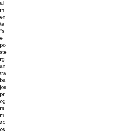
al
m
en
te
“s
e
po
ste
rg
an
tra
ba
jos
pr
og
ra
m
ad
os