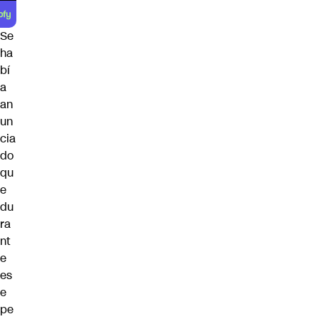
Se
ha
bí
a
an
un
cia
do
qu
e
du
ra
nt
e
es
e
pe