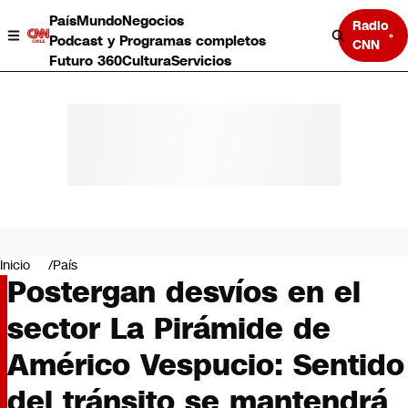
País
Mundo
Negocios
Radio
Podcast y Programas completos
CNN
Futuro 360
Cultura
Servicios
País
Mundo
Negocios
Inicio
País
Postergan desvíos en el
Deportes
Programas completos
sector La Pirámide de
Cultura
Servicios
Américo Vespucio: Sentido
Bits
CNN Data
del tránsito se mantendrá
CNN tiempo