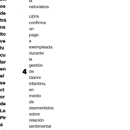
la
os
naturaleza
de
UEFA
trá
confirma
ns
un
ito
pago
ve
a
exempleada
hi
durante
cu
la
lar
gestión
en
de
el
Gianni
se
Infantino,
ct
en
medio
or
de
de
desmentidos
La
sobre
Pir
relación
á
sentimental