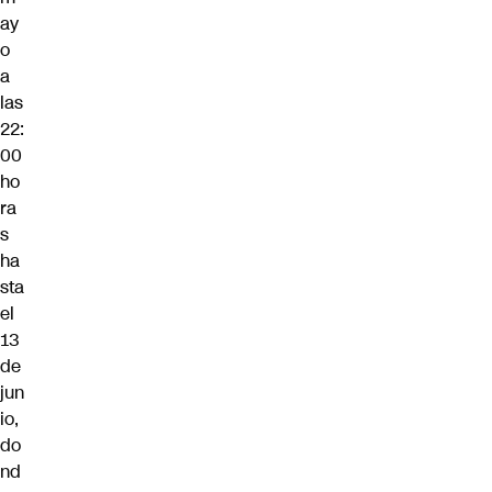
ay
o
a
las
22:
00
ho
ra
s
ha
sta
el
13
de
jun
io,
do
nd