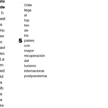
mi
Chile
de
llega
h
al
ast
top
a
ten
nu
de
los
ev
países
o
con
avi
mayor
so.
recuperación
La
del
m
turismo
ed
internacional
postpandemia
id
a
ib
a
a
re