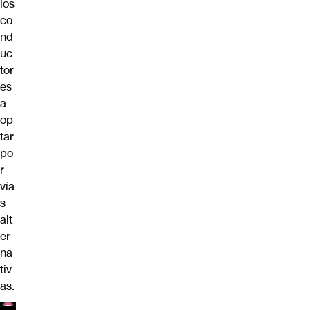
los
co
nd
uc
tor
es
a
op
tar
po
r
vía
s
alt
er
na
tiv
as.