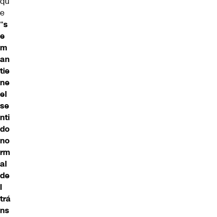
qu
e
“
s
e
m
an
tie
ne
el
se
nti
do
no
rm
al
de
l
trá
ns