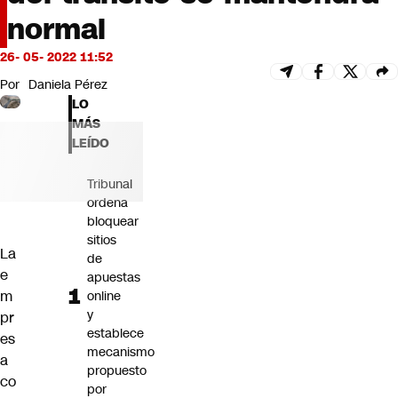
Futuro 360
normal
Opinión
26- 05- 2022 11:52
Por
Daniela Pérez
LO
MÁS
LEÍDO
Tribunal
ordena
bloquear
sitios
La
de
e
apuestas
m
online
y
pr
establece
es
mecanismo
a
propuesto
co
por