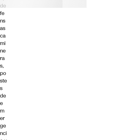
de
fe
ns
as
ca
mi
ne
ra
s,
po
ste
s
de
e
m
er
ge
nci