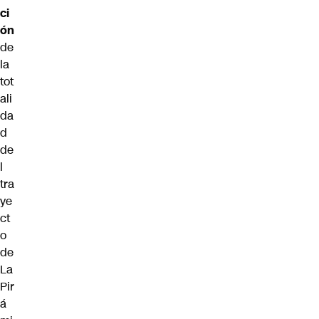
ci
ón
de
la
tot
ali
da
d
de
l
tra
ye
ct
o
de
La
Pir
á