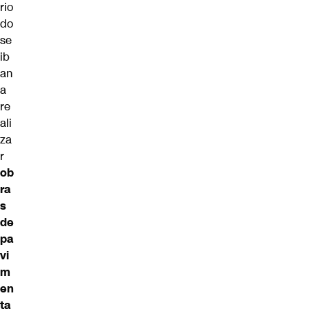
rio
do
se
ib
an
a
re
ali
za
r
ob
ra
s
de
pa
vi
m
en
ta