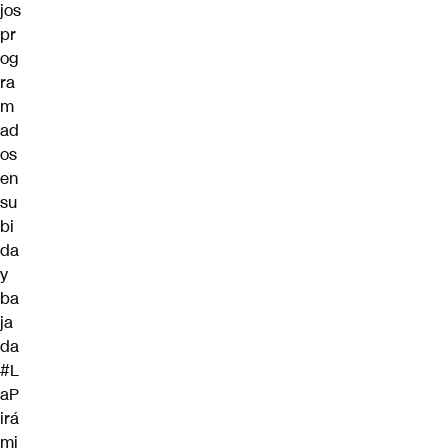
jos
pr
og
ra
m
ad
os
en
su
bi
da
y
ba
ja
da
#L
aP
irá
mi