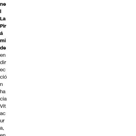
ne
l
La
Pir
á
mi
de
en
dir
ec
ció
n
ha
cia
Vit
ac
ur
a,
en