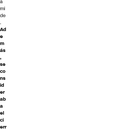
á
mi
de
.
Ad
e
m
ás
,
se
co
ns
id
er
ab
a
el
ci
err