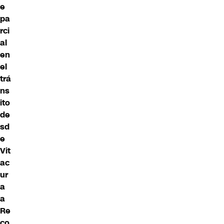
e
pa
rci
al
en
el
trá
ns
ito
de
sd
e
Vit
ac
ur
a
a
Re
co