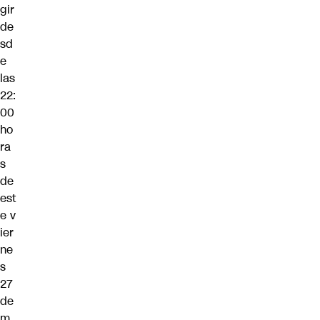
gir
de
sd
e
las
22:
00
ho
ra
s
de
est
e v
ier
ne
s
27
de
m