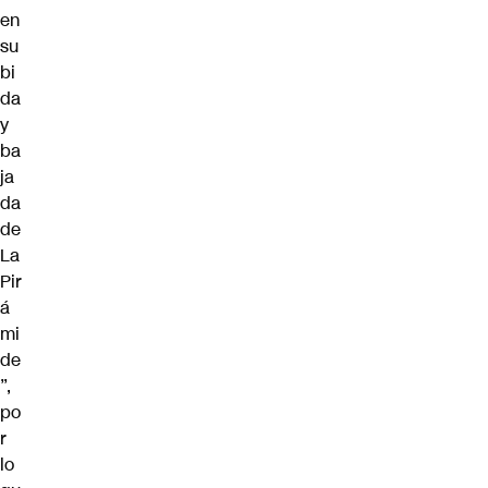
en
su
bi
da
y
ba
ja
da
de
La
Pir
á
mi
de
”,
po
r
lo