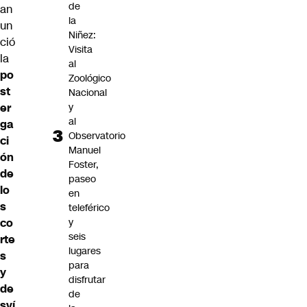
de
an
la
un
Niñez:
ció
Visita
la
al
po
Zoológico
st
Nacional
y
er
al
ga
Observatorio
ci
Manuel
ón
Foster,
de
paseo
lo
en
s
teleférico
y
co
seis
rte
lugares
s
para
y
disfrutar
de
de
sví