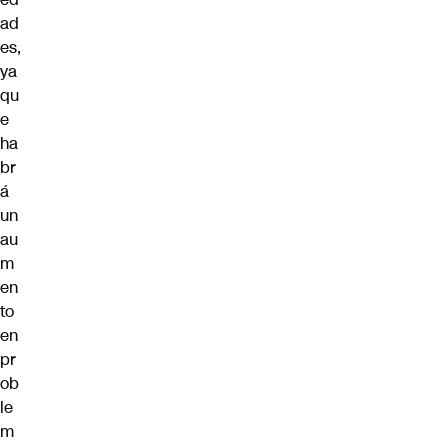
ad
es,
ya
qu
e
ha
br
á
un
au
m
en
to
en
pr
ob
le
m