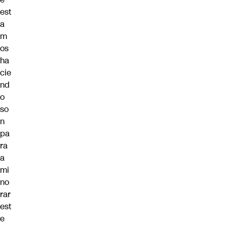
est
a
m
os
ha
cie
nd
o
so
n
pa
ra
a
mi
no
rar
est
e