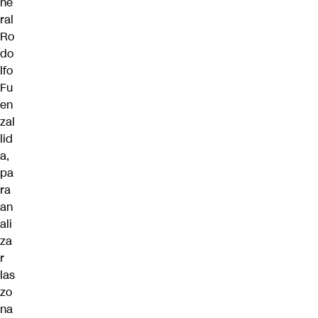
ne
ral
Ro
do
lfo
Fu
en
zal
lid
a,
pa
ra
an
ali
za
r
las
zo
na