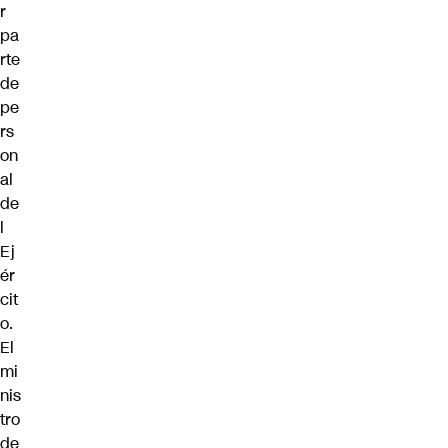
r
pa
rte
de
pe
rs
on
al
de
l
Ej
ér
cit
o.
El
mi
nis
tro
de