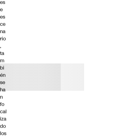
es
e
es
ce
na
rio
,
ta
m
bi
én
se
ha
n
fo
cal
iza
do
los