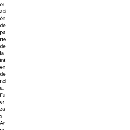
or
aci
ón
de
pa
rte
de
la
Int
en
de
nci
a,
Fu
er
za
s
Ar
m