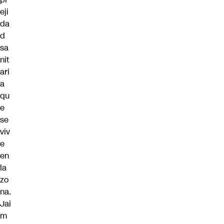
eji
da
d
sa
nit
ari
a
qu
e
se
viv
e
en
la
zo
na.
Jai
m