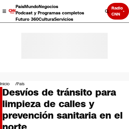
País
Mundo
Negocios
Radio
Podcast y Programas completos
CNN
Futuro 360
Cultura
Servicios
País
Mundo
Negocios
Inicio
País
Desvíos de tránsito para
Deportes
Programas completos
limpieza de calles y
Cultura
Servicios
prevención sanitaria en el
Bits
CNN Data
norte
CNN tiempo