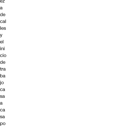
ez
a
de
cal
les
y
el
ini
cio
de
tra
ba
jo
ca
sa
a
ca
sa
po