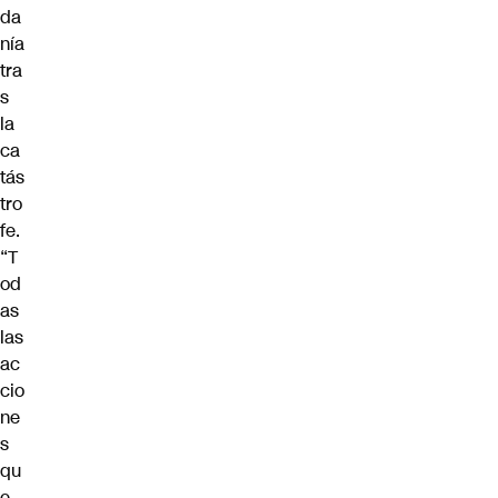
da
nía
tra
s
la
ca
tás
tro
fe.
“T
od
as
las
ac
cio
ne
s
qu
e