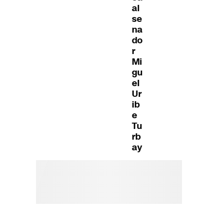
al
se
na
do
r
Mi
gu
el
Ur
ib
e
Tu
rb
ay