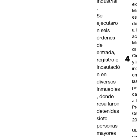
Industrial”
ex
.
M
Se
es
ejecutaro
de
n seis
a 
ac
órdenes
Ma
de
di
entrada,
Gi
registro e
y 
incautació
in
n en
en
diversos
la
po
inmuebles
ca
, donde
a 
resultaron
Pr
detenidas
Os
siete
2
personas
UD
mayores
en