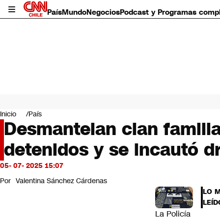
País
Mundo
Negocios
Podcast y Programas comp
País
Mundo
Inicio
País
Negocios
Desmantelan clan familia
Deportes
detenidos y se incautó d
Programas completos
Cultura
Servicios
05- 07- 2025 15:07
Bits
Por
Valentina Sánchez Cárdenas
CNN Data
LO 
CNN tiempo
LEÍD
Futuro 360
La Policía
Opinión