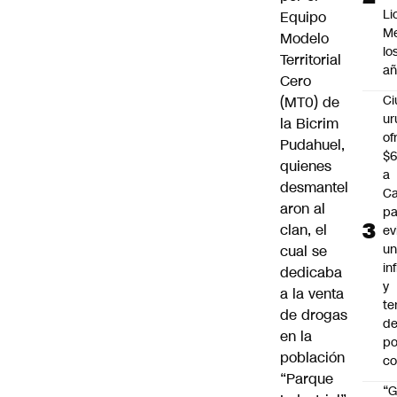
Li
Equipo
Me
Modelo
lo
Territorial
añ
Cero
C
(MT0) de
ur
la Bicrim
of
Pudahuel,
$6
quienes
a
desmantel
Ca
aron al
pa
clan, el
ev
u
cual se
in
dedicaba
y
a la venta
te
de drogas
de
en la
po
población
c
“Parque
“G