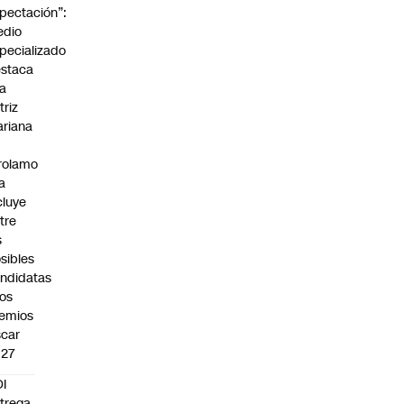
pectación”:
edio
pecializado
staca
la
triz
riana
rolamo
la
cluye
tre
s
sibles
ndidatas
los
emios
car
027
I
trega