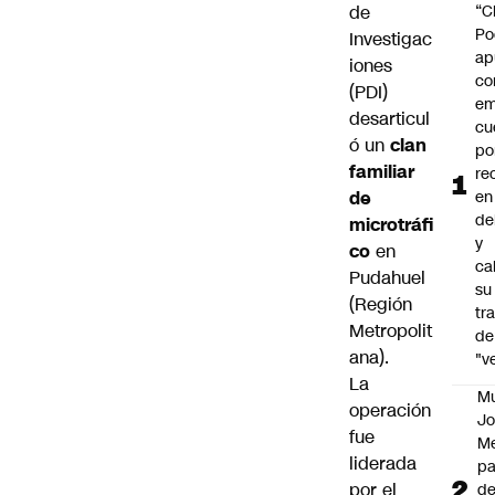
de
“C
Po
Investigac
ap
iones
co
(PDI)
em
desarticul
cu
ó un
clan
po
familiar
re
de
en
de
microtráfi
y
co
en
cal
Pudahuel
su
(Región
tr
Metropolit
de
ana).
"v
La
M
operación
Jo
fue
Me
liderada
p
por el
d