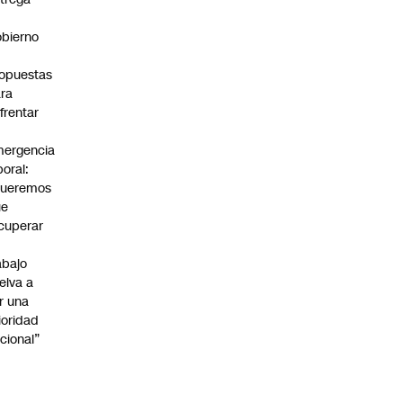
bierno
0
opuestas
ra
frentar
ergencia
boral:
Queremos
ue
cuperar
abajo
elva a
r una
ioridad
cional”