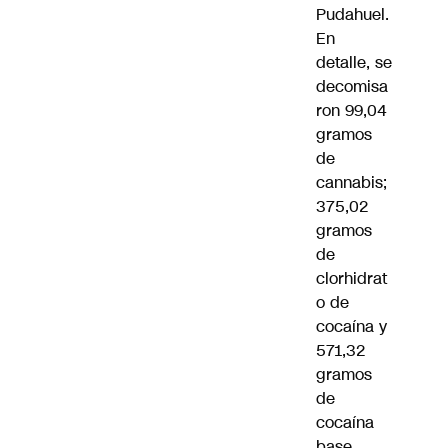
Pudahuel.
En
detalle, se
decomisa
ron 99,04
gramos
de
cannabis;
375,02
gramos
de
clorhidrat
o de
cocaína y
571,32
gramos
de
cocaína
base,