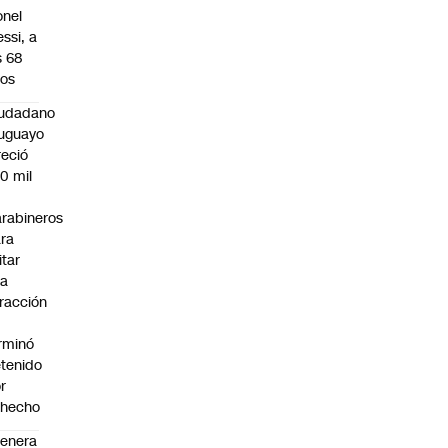
onel
ssi, a
s 68
os
iudadano
uguayo
reció
0 mil
rabineros
ra
itar
na
fracción
rminó
tenido
r
ohecho
enera