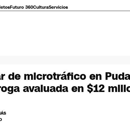
letos
Futuro 360
Cultura
Servicios
r de microtráfico en Puda
roga avaluada en $12 mill
MÁS
O