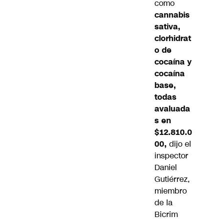
como
cannabis
sativa,
clorhidrat
o de
cocaína y
cocaína
base,
todas
avaluada
s en
$12.810.0
00,
dijo el
inspector
Daniel
Gutiérrez,
miembro
de la
Bicrim