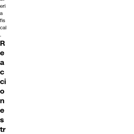
eri
a
fis
cal
.
R
e
a
c
ci
o
n
e
s
tr