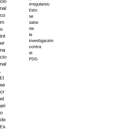
cio
irregulares:
nal
Esto
co
se
m
sabe
de
o
la
int
investigación
er
contra
na
el
cio
PDG
nal
.
El
se
cr
et
ari
o
de
Es