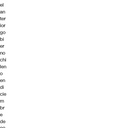
el
an
ter
ior
go
bi
er
no
chi
len
o
en
di
cie
m
br
e
de