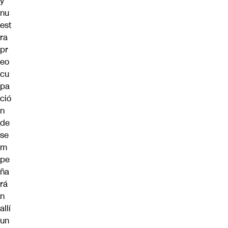
y
nu
est
ra
pr
eo
cu
pa
ció
n
de
se
m
pe
ña
rá
n
allí
un