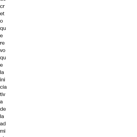
cr
et
o
qu
e
re
vo
qu
e
la
ini
cia
tiv
a
de
la
ad
mi