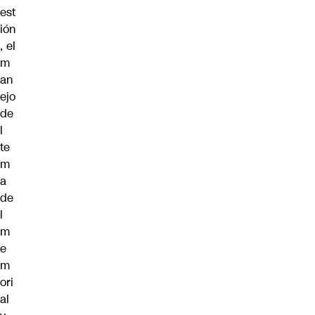
est
ión
, el
m
an
ejo
de
l
te
m
a
de
l
m
e
m
ori
al