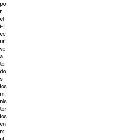
po
r
el
Ej
ec
uti
vo
a
to
do
s
los
mi
nis
ter
ios
en
m
at