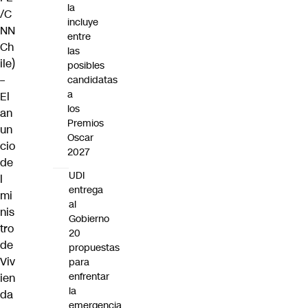
la
/C
incluye
NN
entre
Ch
las
ile)
posibles
–
candidatas
a
El
los
an
Premios
un
Oscar
cio
2027
de
UDI
l
entrega
mi
al
nis
Gobierno
tro
20
de
propuestas
Viv
para
enfrentar
ien
la
da
emergencia