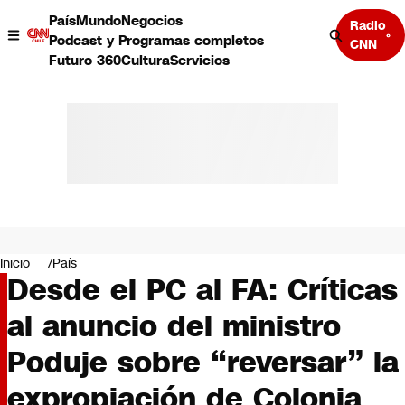
País
Mundo
Negocios
Radio
Podcast y Programas completos
CNN
Futuro 360
Cultura
Servicios
País
Mundo
Negocios
Inicio
País
Desde el PC al FA: Críticas
Deportes
Programas completos
al anuncio del ministro
Cultura
Servicios
Poduje sobre “reversar” la
Bits
CNN Data
expropiación de Colonia
CNN tiempo