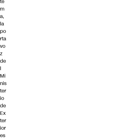
te
m
a,
la
po
rta
vo
z
de
l
Mi
nis
ter
io
de
Ex
ter
ior
es