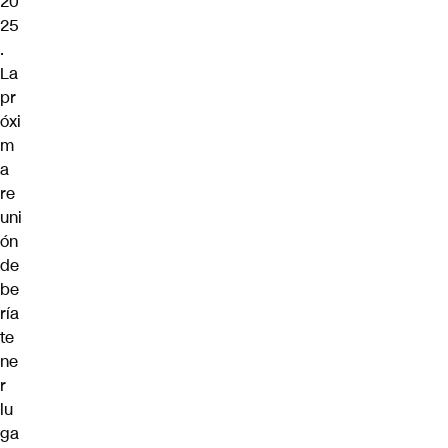
20
25
.
La
pr
óxi
m
a
re
uni
ón
de
be
ría
te
ne
r
lu
ga