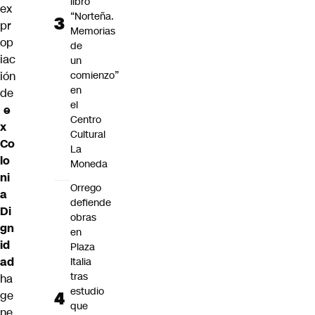
libro
ex
“Norteña.
pr
Memorias
op
de
iac
un
ión
comienzo”
en
de
el
e
Centro
x
Cultural
Co
La
lo
Moneda
ni
Orrego
a
defiende
Di
obras
gn
en
id
Plaza
ad
Italia
tras
ha
estudio
ge
que
ne