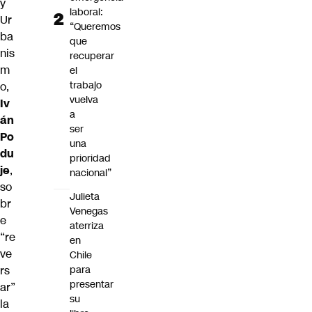
y
laboral:
Ur
“Queremos
ba
que
nis
recuperar
m
el
trabajo
o,
vuelva
Iv
a
án
ser
Po
una
du
prioridad
je
,
nacional”
so
Julieta
br
Venegas
e
aterriza
“re
en
ve
Chile
rs
para
presentar
ar”
su
la