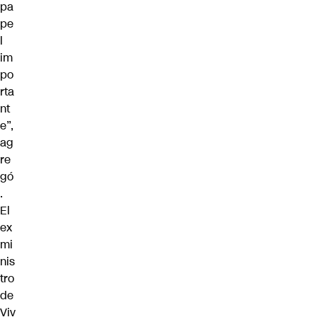
pa
pe
l
im
po
rta
nt
e”,
ag
re
gó
.
El
ex
mi
nis
tro
de
Viv