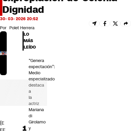
Futuro 360
Dignidad
Opinión
30- 03- 2026 20:52
Por
Polet Herrera
LO
MÁS
LEÍDO
“Genera
expectación”:
Medio
especializado
destaca
a
la
actriz
Mariana
di
Girolamo
(E
y
FE