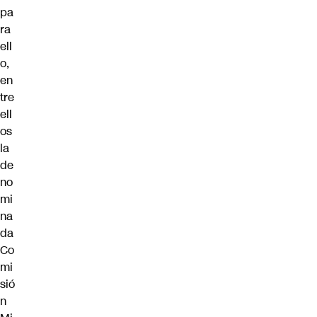
pa
ra
ell
o,
en
tre
ell
os
la
de
no
mi
na
da
Co
mi
sió
n