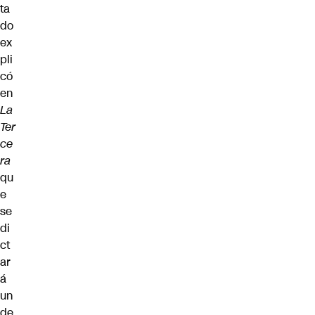
ta
do
ex
pli
có
en
La
Ter
ce
ra
qu
e
se
di
ct
ar
á
un
de