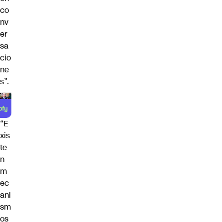
co
nv
er
sa
cio
ne
s”.
“E
xis
te
n
m
ec
ani
sm
os