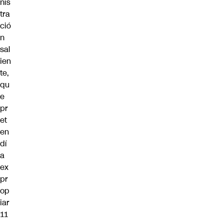
nis
tra
ció
n
sal
ien
te,
qu
e
pr
et
en
dí
a
ex
pr
op
iar
11