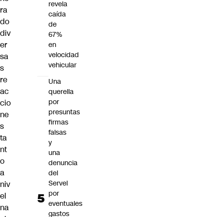
revela
ra
caída
do
de
div
67%
er
en
velocidad
sa
vehicular
s
re
Una
ac
querella
por
cio
presuntas
ne
firmas
s
falsas
ta
y
nt
una
o
denuncia
a
del
Servel
niv
por
el
eventuales
na
gastos