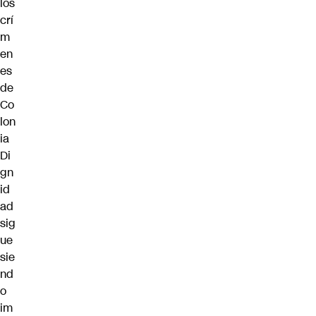
los
crí
m
en
es
de
Co
lon
ia
Di
gn
id
ad
sig
ue
sie
nd
o
im