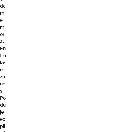
de
m
e
m
ori
a.
En
tre
las
ra
zo
ne
s,
Po
du
je
ex
pli