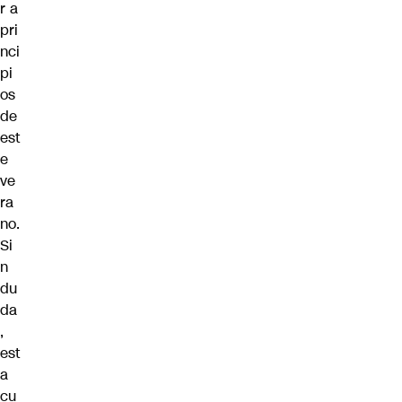
r a
pri
nci
pi
os
de
est
e
ve
ra
no.
Si
n
du
da
,
est
a
cu