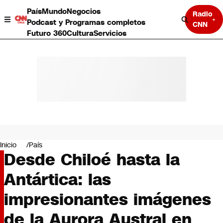
País
Mundo
Negocios
Radio
Podcast y Programas completos
CNN
Futuro 360
Cultura
Servicios
País
Mundo
Negocios
Inicio
País
Desde Chiloé hasta la
Deportes
Programas completos
Antártica: las
Cultura
Servicios
impresionantes imágenes
Bits
CNN Data
de la Aurora Austral en
CNN tiempo