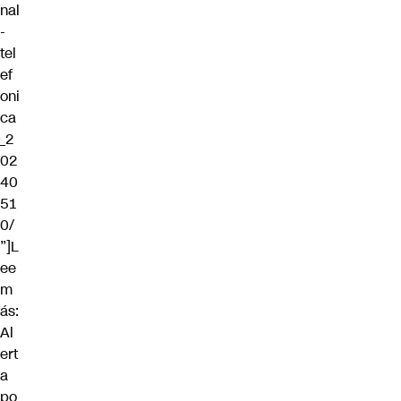
nal
-
tel
ef
oni
ca
_2
02
40
51
0/
”]L
ee
m
ás:
Al
ert
a
po