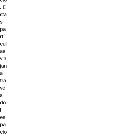
. E
sta
s
pa
rtí
cul
as
via
jan
a
tra
vé
s
de
l
es
pa
cio