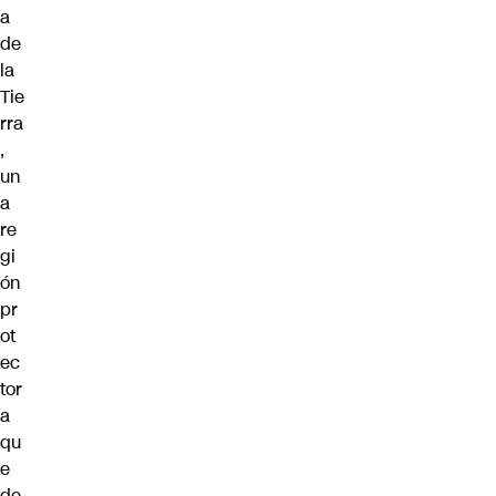
a
de
la
Tie
rra
,
un
a
re
gi
ón
pr
ot
ec
tor
a
qu
e
de