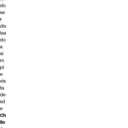
do
se
r
div
isa
do
a
si
m
pl
e
vis
ta
de
sd
e
Ch
ilo