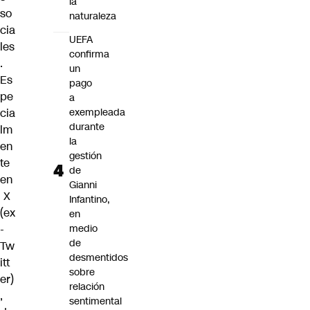
la
so
naturaleza
cia
UEFA
les
confirma
.
un
Es
pago
pe
a
cia
exempleada
durante
lm
la
en
gestión
te
de
en
Gianni
X
Infantino,
(ex
en
-
medio
de
Tw
desmentidos
itt
sobre
er)
relación
,
sentimental