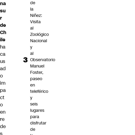
de
na
la
su
Niñez:
r
Visita
de
al
Ch
Zoológico
ile
Nacional
ha
y
al
ca
Observatorio
us
Manuel
ad
Foster,
o
paseo
im
en
pa
teleférico
ct
y
seis
o
lugares
en
para
re
disfrutar
de
de
s