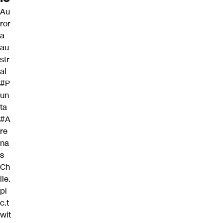
Au
ror
a
au
str
al
#P
un
ta
#A
re
na
s
Ch
ile.
pi
c.t
wit