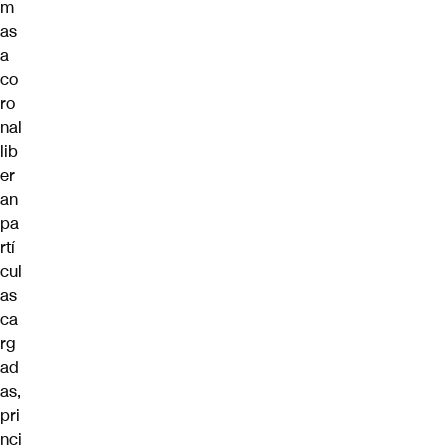
m
as
a
co
ro
nal
lib
er
an
pa
rtí
cul
as
ca
rg
ad
as,
pri
nci