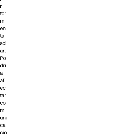
r
tor
m
en
ta
sol
ar:
Po
drí
a
af
ec
tar
co
m
uni
ca
cio