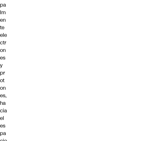
pa
lm
en
te
ele
ctr
on
es
y
pr
ot
on
es,
ha
cia
el
es
pa
cio