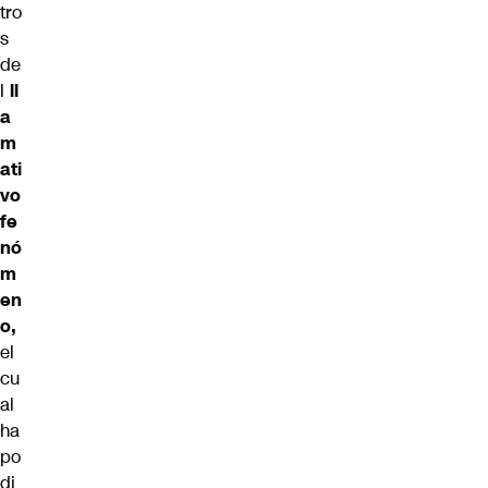
tro
s
de
l
ll
a
m
ati
vo
fe
nó
m
en
o,
el
cu
al
ha
po
di