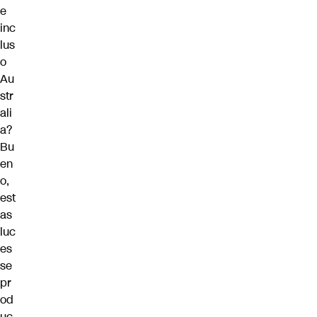
e
inc
lus
o
Au
str
ali
a?
Bu
en
o,
est
as
luc
es
se
pr
od
uc