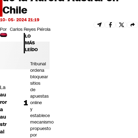
Futuro 360
Chile
Opinión
10- 05- 2024 21:19
Por
Carlos Reyes Piérola
LO
MÁS
LEÍDO
Tribunal
ordena
bloquear
sitios
La
de
au
apuestas
ror
online
a
y
establece
au
mecanismo
str
propuesto
al
por