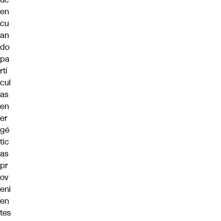
en
cu
an
do
pa
rtí
cul
as
en
er
gé
tic
as
pr
ov
eni
en
tes