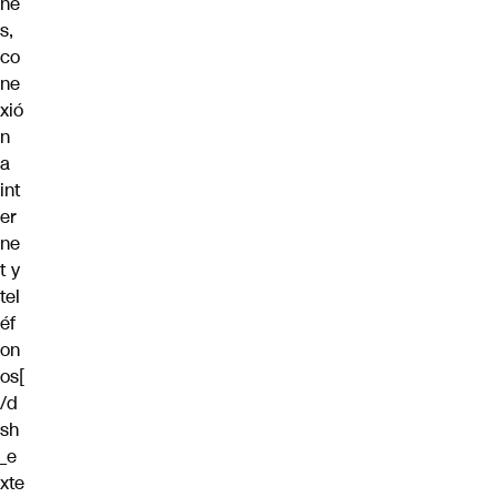
ne
s,
co
ne
xió
n
a
int
er
ne
t y
tel
éf
on
os[
/d
sh
_e
xte