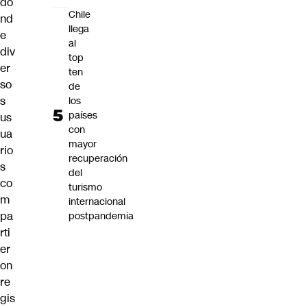
do
Chile
nd
llega
e
al
div
top
er
ten
so
de
s
los
países
us
con
ua
mayor
rio
recuperación
s
del
co
turismo
m
internacional
pa
postpandemia
rti
er
on
re
gis