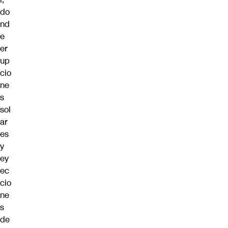
do
nd
e
er
up
cio
ne
s
sol
ar
es
y
ey
ec
cio
ne
s
de