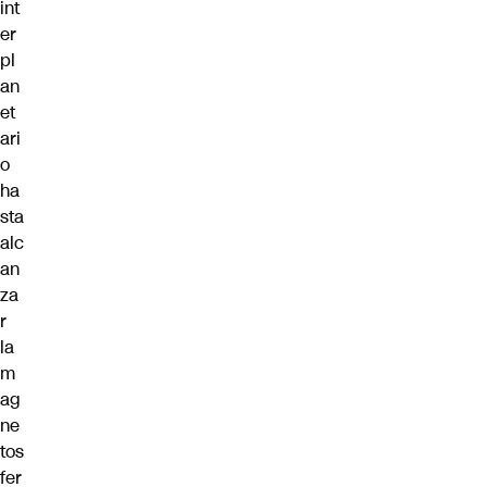
int
er
pl
an
et
ari
o
ha
sta
alc
an
za
r
la
m
ag
ne
tos
fer