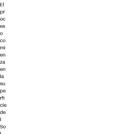
El
pr
oc
es
o
co
mi
en
za
en
la
su
pe
rfi
cie
de
l
So
l,