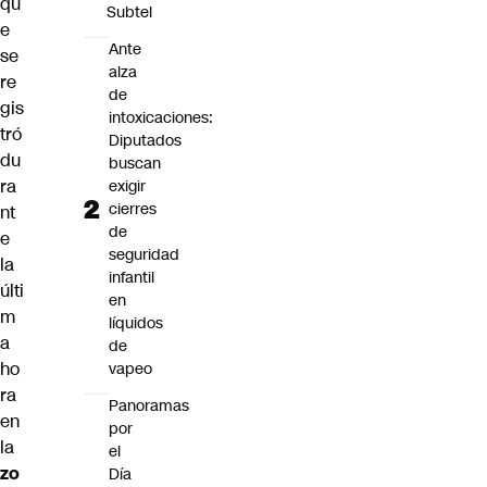
qu
Subtel
e
Ante
se
alza
re
de
gis
intoxicaciones:
tró
Diputados
du
buscan
ra
exigir
cierres
nt
de
e
seguridad
la
infantil
últi
en
m
líquidos
a
de
ho
vapeo
ra
Panoramas
en
por
la
el
zo
Día