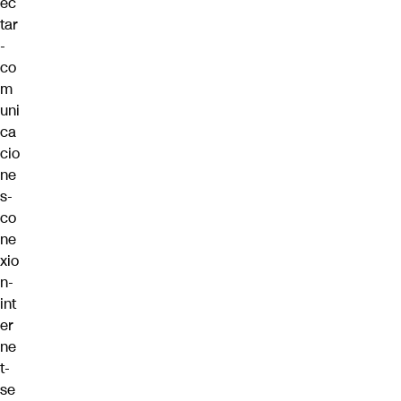
ec
tar
-
co
m
uni
ca
cio
ne
s-
co
ne
xio
n-
int
er
ne
t-
se