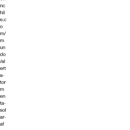
nc
hil
e.c
o
m/
m
un
do
/al
ert
a-
tor
m
en
ta-
sol
ar-
af