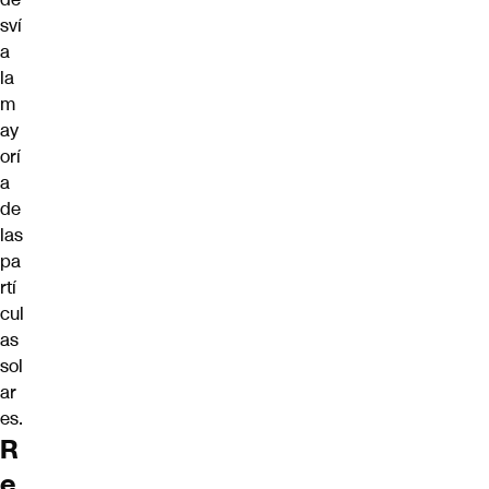
sví
a
la
m
ay
orí
a
de
las
pa
rtí
cul
as
sol
ar
es.
R
e