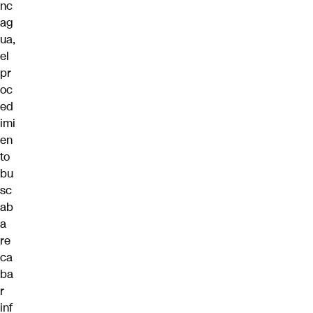
nc
ag
ua,
el
pr
oc
ed
imi
en
to
bu
sc
ab
a
re
ca
ba
r
inf