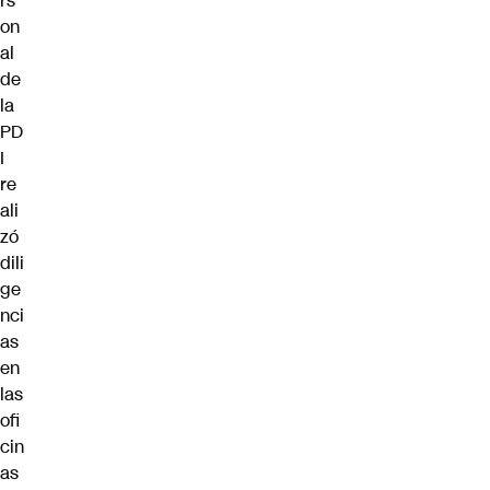
rs
on
al
de
la
PD
I
re
ali
zó
dili
ge
nci
as
en
las
ofi
cin
as