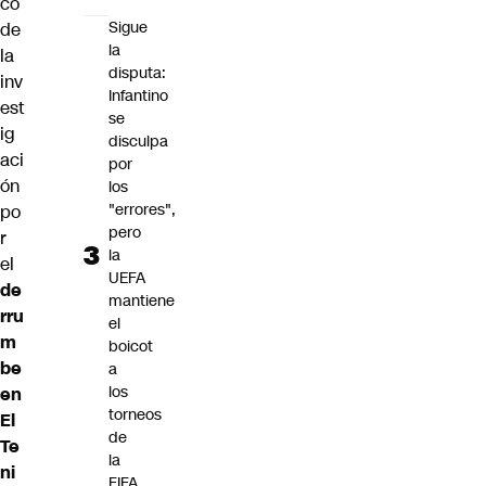
co
Sigue
de
la
la
disputa:
inv
Infantino
est
se
ig
disculpa
aci
por
ón
los
"errores",
po
pero
r
la
el
UEFA
de
mantiene
rru
el
m
boicot
be
a
los
en
torneos
El
de
Te
la
ni
FIFA