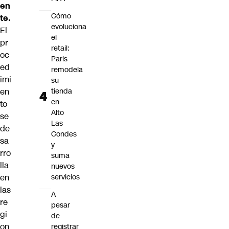
en
Cómo
te.
evoluciona
El
el
pr
retail:
oc
Paris
ed
remodela
imi
su
en
tienda
en
to
Alto
se
Las
de
Condes
sa
y
rro
suma
lla
nuevos
en
servicios
las
A
re
pesar
gi
de
on
registrar