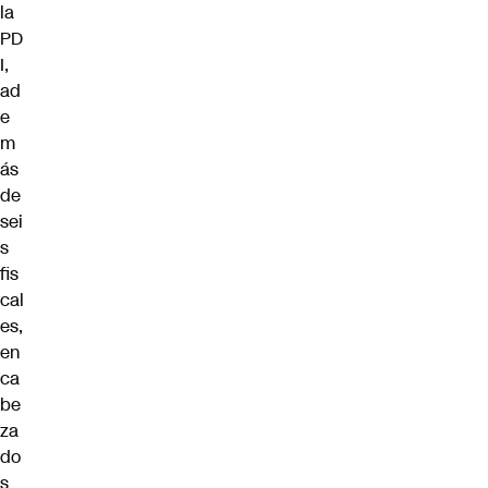
la
PD
I,
ad
e
m
ás
de
sei
s
fis
cal
es,
en
ca
be
za
do
s