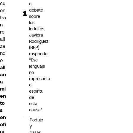
cu
el
en
debate
sobre
tra
los
n
indultos,
re
Javiera
ali
Rodríguez
za
(REP)
nd
responde:
o
"Ese
lenguaje
all
no
an
representa
a
el
mi
espíritu
en
de
to
esta
s
causa"
en
Poduje
ofi
y
ci
casas