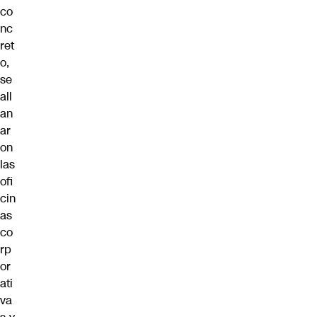
co
nc
ret
o,
se
all
an
ar
on
las
ofi
cin
as
co
rp
or
ati
va