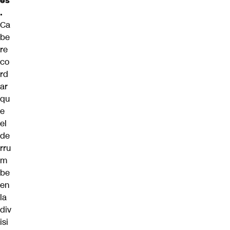
és
.
Ca
be
re
co
rd
ar
qu
e
el
de
rru
m
be
en
la
div
isi