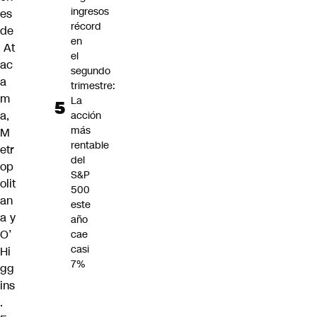
ingresos
es
récord
de
en
At
el
ac
segundo
a
trimestre:
m
La
a,
acción
más
M
rentable
etr
del
op
S&P
olit
500
an
este
a y
año
O’
cae
casi
Hi
7%
gg
ins
.