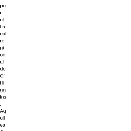
po
r
el
fis
cal
re
gi
on
al
de
O’
Hi
gg
ins
,
Aq
uil
es