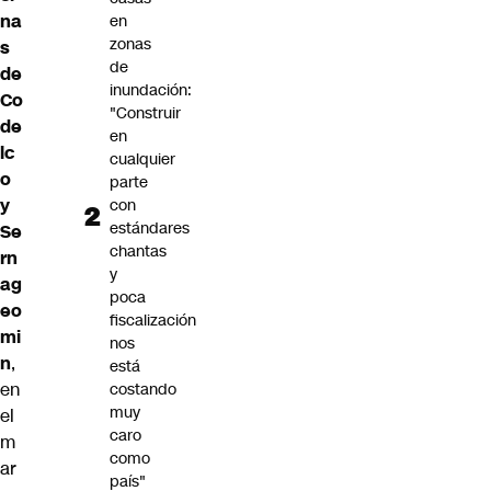
na
en
zonas
s
de
de
inundación:
Co
"Construir
de
en
lc
cualquier
o
parte
y
con
estándares
Se
chantas
rn
y
ag
poca
eo
fiscalización
mi
nos
n
,
está
en
costando
muy
el
caro
m
como
ar
país"