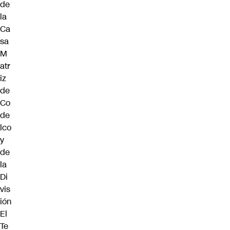
de
la
Ca
sa
M
atr
iz
de
Co
de
lco
y
de
la
Di
vis
ión
El
Te