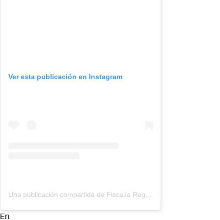
Ver esta publicación en Instagram
Una publicación compartida de Fiscalía Regional de O’Higgins (@fiscaliaohiggins)
En