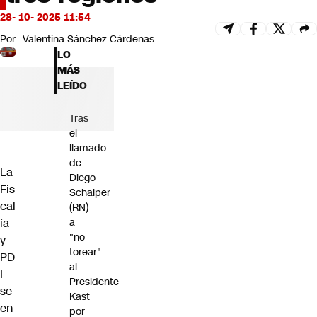
Futuro 360
28- 10- 2025 11:54
Opinión
Por
Valentina Sánchez Cárdenas
LO
MÁS
LEÍDO
Tras
el
llamado
de
La
Diego
Fis
Schalper
cal
(RN)
ía
a
"no
y
torear"
PD
al
I
Presidente
se
Kast
en
por