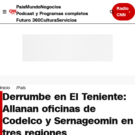
País
Mundo
Negocios
Radio
Podcast y Programas completos
CNN
Futuro 360
Cultura
Servicios
País
Mundo
Negocios
Inicio
País
Derrumbe en El Teniente:
Deportes
Programas completos
Allanan oficinas de
Cultura
Servicios
Codelco y Sernageomin en
Bits
CNN Data
tres regiones
CNN tiempo