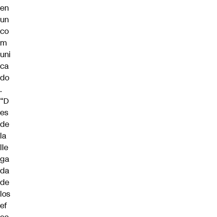
en
un
co
m
uni
ca
do
.
“D
es
de
la
lle
ga
da
de
los
ef