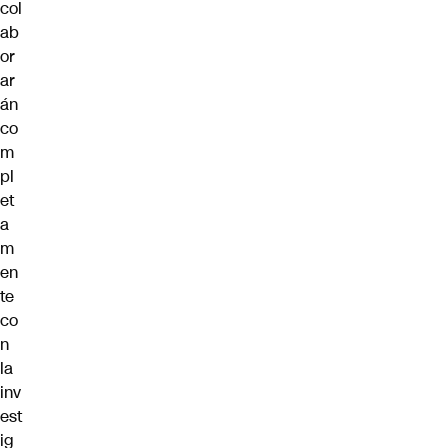
col
ab
or
ar
án
co
m
pl
et
a
m
en
te
co
n
la
inv
est
ig