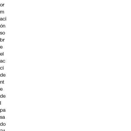
or
m
aci
ón
so
br
e
el
ac
ci
de
nt
e
de
l
pa
sa
do