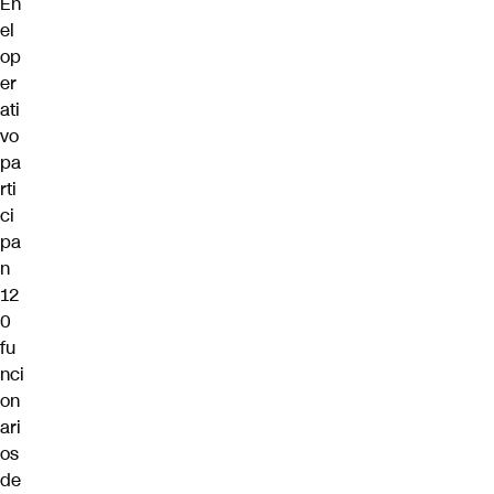
En
el
op
er
ati
vo
pa
rti
ci
pa
n
12
0
fu
nci
on
ari
os
de