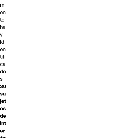
m
en
to
ha
y
id
en
tifi
ca
do
s
30
su
jet
os
de
int
er